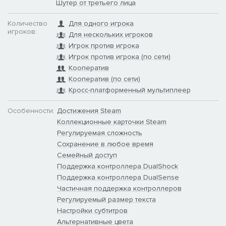
Шутер от третьего лица
Количество
Для одного игрока
игроков:
Для нескольких игроков
Игрок против игрока
Игрок против игрока (по сети)
РЕАЛИСТИЧНОЕ ОРУЖИЕ ВРЕМЕН ВТОРОЙ МИРОВОЙ С
Кооператив
ВОЗМОЖНОСТЯМИ НАСТРОЙКИ
Кооператив (по сети)
Кросс-платформенный мультиплеер
В вашем распоряжении будут как хорошо знакомые и
зарекомендовавшие себя в серии модели, так и целый
Особенности:
Достижения Steam
набор новых видов оружия времен Второй мировой. Именно
Коллекционные карточки Steam
правильное снаряжение поможет вам разрушить коварные
Регулируемая сложность
планы Рейха!
Сохранение в любое время
Настраивайте оружие под себя, чтобы операция прошла как
Семейный доступ
по маслу: ищите на локациях верстаки для улучшения
Поддержка контроллера DualShock
винтовок, дополнительного оружия и пистолетов, и
Поддержка контроллера DualSense
подбирайте идеальную комбинацию прицела, приклада,
Частичная поддержка контроллеров
ствола, магазина и других деталей. Не забудьте про
Регулируемый размер текста
боеприпасы: порой лучшим выбором будут бронебойные
Настройки субтитров
заряды, а иногда нужно будет вывести цель из строя, не
Альтернативные цвета
убивая.