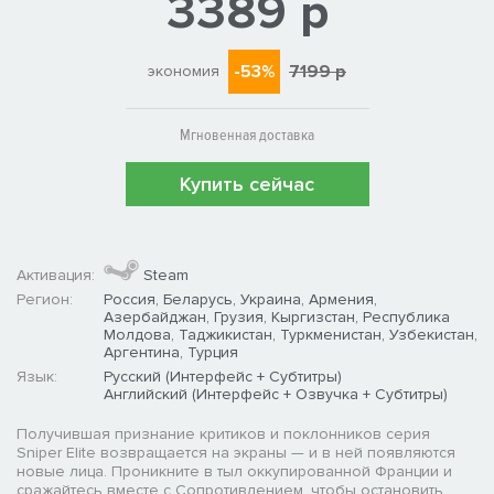
3389 р
-53%
7199 р
экономия
Мгновенная доставка
Купить сейчас
Активация:
Steam
Регион:
Россия, Беларусь, Украина, Армения,
Азербайджан, Грузия, Кыргизстан, Республика
Молдова, Таджикистан, Туркменистан, Узбекистан,
Аргентина, Турция
Язык:
Русский (Интерфейс + Субтитры)
Английский (Интерфейс + Озвучка + Субтитры)
Получившая признание критиков и поклонников серия
Sniper Elite возвращается на экраны — и в ней появляются
новые лица. Проникните в тыл оккупированной Франции и
сражайтесь вместе с Сопротивлением, чтобы остановить