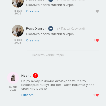
Сколько всего миссий в игре?
15 дек
Ответить
2025
Рома Ханган
Павел Хорунжий
Сколько всего миссий в игре?
15 дек
Ответить
1
2025
Иван .
На ру аккаунт можно активировать ? а то
некоторые пишут что нет . Хотя пометка у вас
16 апр
стоит что можно.
2025
Ответить
1