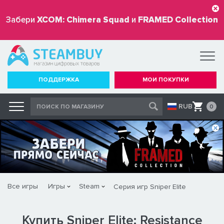
Забери
XCOM: Chimera Squad
и
FRAMED Collection
бесплатно
ПОДДЕРЖКА
МОИ ПОКУПКИ
RUB
0
Все игры
Игры
Steam
Серия игр Sniper Elite
Купить Sniper Elite: Resistance