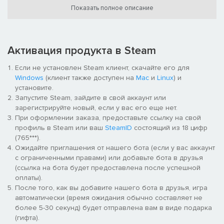
Показать полное описание
В Sniper Elite: Resistance хорошо знакомые фанатам серии
уникальные механики снайперской стрельбы, скрытные
миссии и тактические бои от третьего лица возвращаются в
новых декорациях: вы отправитесь далеко за линию фронта,
Активация продукта в Steam
в самое сердце оккупированной Франции.
Если не установлен Steam клиент, скачайте его для
Новая захватывающая история разворачивается
Windows
(клиент также доступен на
Mac
и
Linux
) и
одновременно с событиями Sniper Elite 5: на сцену впервые
установите.
выходит агент особого оперативного отряда Гарри Хоукер,
Запустите Steam, зайдите в свой аккаунт или
который узнает о существовании зловещего нового оружия,
зарегистрируйте новый, если у вас его еще нет.
способного принести нацистам победу в войне.
При оформлении заказа, предоставьте ссылку на свой
профиль в Steam или ваш
SteamID
состоящий из 18 цифр
Французское Сопротивление намерено уничтожить это
(765***).
смертоносное пополнение арсенала Рейха — и как именно
Ожидайте приглашения от нашего бота (если у вас аккаунт
сделать, решать вам.
с ограниченными правами) или добавьте бота в друзья
(ссылка на бота будет предоставлена после успешной
В каждой миссии вас ждет несколько целей для устранения,
оплаты).
несколько точек входа и выхода и невероятная свобода
После того, как вы добавите нашего бота в друзья, игра
действий. Главное — выполнить задачу.
автоматически (время ожидания обычно составляет не
более 5-30 секунд) будет отправлена вам в виде подарка
Кампанию также можно от начала до конца пройти
(гифта).