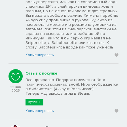
роль диверсанта, или как на современный лад -
участника ДРГ, а снайперская винтовка хоть и
главный, но не основной элемент для стрельбы.
Вы можете вообще в режиме Хитмана перебить
живую силу противника в рукопашку, либо из
пистолета, а можете и в режиме штурмовика из
автомата, при этом из снайперской винтовки не
сделав ни выстрела, или отработав ей по
минимуму. Так что я бы серию игр назвал не
Sniper elite, а Saboteur elite или как-то так. К
слову: Saboteur игра вроде как тоже уже есть
Комментировать
Отзыв к покупке
Все прекрасно. Подарок получен от бота
практически моментально))). Игра отображается
22 янв
в библиотеке. (Аккаунт Российский)
2025
Теперь жду выхода игры в Steam.
Куплен:
Комментировать