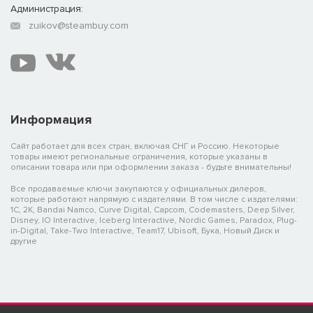
Администрация:
zuikov@steambuy.com
Информация
Сайт работает для всех стран, включая СНГ и Россию. Некоторые
товары имеют региональные ограничения, которые указаны в
описании товара или при оформлении заказа - будьте внимательны!
Все продаваемые ключи закупаются у официальных дилеров,
которые работают напрямую с издателями. В том числе с издателями:
1C, 2K, Bandai Namco, Curve Digital, Capcom, Codemasters, Deep Silver,
Disney, IO Interactive, Iceberg Interactive, Nordic Games, Paradox, Plug-
in-Digital, Take-Two Interactive, Team17, Ubisoft, Бука, Новый Диск и
другие