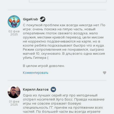
GigaKrab
С покупкой проблем как всегда никогда нет. По
игре: очень похожа на пятую часть, новый
02 фев
оперативник глоток свежего воздуха, мало
2025
оружия, местами кривой перевод, цели миссии
не корректно подсвечиваются на карте, но в
коопе ребята подсказывают быстро что и куда.
Режим сопротивления не понравился, сыграно
матчей 10, скучновато. В длц всего одна миссия
убить Гитлера (
В целом игрой доволен.
Комментировать
Кирилл Акатов
Одна из лучших серий игр про методичный
отстрел носителей Хуго Босс. Правда название
01 фев
игры не совсем отражает боевую
2025
специальность ГГ, причём на протяжении всех
частей. По большей части вы всегда играете