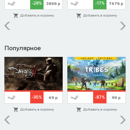
амуниции, вы сможете принять участие в онлайн-сражениях
-28%
-17%
3869
р
7479
р
на 16 игроков, чтобы заработать опыт, медали и почетные
ленты.
Добавить в корзину
Добавить в корзину
Если вы не любитель соревнований, в режиме «Выживание»
можно собрать команду из трех игроков и попробовать
выстоять против волн надвигающихся врагов.
Популярное
-95%
-87%
49
р
99
р
Добавить в корзину
Добавить в корзину