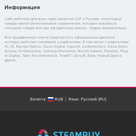
Информация
Сайт работает для всех стран, включая СНГ и Россию. Некоторые
товары имеют региональные ограничения, которые указаны в
описании товара или при оформлении заказа - будьте внимательны!
Все продаваемые ключи закупаются у официальных дилеров,
которые работают напрямую с издателями. В том числе с издателями:
1C, 2K, Bandai Namco, Curve Digital, Capcom, Codemasters, Deep Silver,
Disney, IO Interactive, Iceberg Interactive, Nordic Games, Paradox, Plug-
in-Digital, Take-Two Interactive, Team17, Ubisoft, Бука, Новый Диск и
другие
Валюта:
RUB
Язык:
Русский (RU)