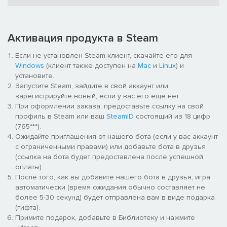
Активация продукта в Steam
Если не установлен Steam клиент, скачайте его для
Windows
(клиент также доступен на
Mac
и
Linux
) и
установите.
Исследуйте заброшенные и опасные улицы Нью-Йорка,
Запустите Steam, зайдите в свой аккаунт или
заходите в здания, обшаривайте каждый тёмный переулок и
зарегистрируйте новый, если у вас его еще нет.
укромный уголок в поисках чего-нибудь ценного. Опасность
При оформлении заказа, предоставьте ссылку на свой
подстерегает на каждом шагу.
профиль в Steam или ваш
SteamID
состоящий из 18 цифр
(765***).
Ожидайте приглашения от нашего бота (если у вас аккаунт
с ограниченными правами) или добавьте бота в друзья
(ссылка на бота будет предоставлена после успешной
оплаты).
После того, как вы добавите нашего бота в друзья, игра
автоматически (время ожидания обычно составляет не
более 5-30 секунд) будет отправлена вам в виде подарка
(гифта).
Примите подарок, добавьте в Библиотеку и нажмите