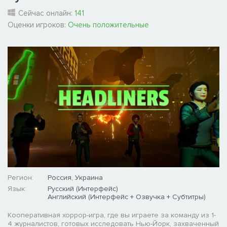
Сейчас онлайн:
141
Оценки игроков:
Очень положительные
Регион:
Россия, Украина
Язык:
Русский (Интерфейс)
Английский (Интерфейс + Озвучка + Субтитры)
Кооперативная хоррор-игра, где вы играете за команду из 1-
4 журналистов, готовых исследовать Нью-Йорк, захваченный