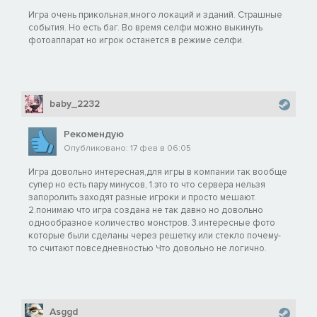
Игра очень прикольная,много локаций и зданий. Страшные
события. Но есть баг. Во время селфи можно выкинуть
фотоаппарат но игрок останется в режиме селфи.
baby_2232
Рекомендую
Опубликовано: 17 фев в 06:05
Игра довольно интересная,для игры в компании так вообще
супер но есть пару минусов, 1.это то что сервера нельзя
запоролить заходят разные игроки и просто мешают.
2.понимаю что игра создана не так давно но довольно
однообразное количество монстров. 3.интересные фото
которые были сделаны через решетку или стекло почему-
то считают повседневностью Что довольно не логично.
Asggd