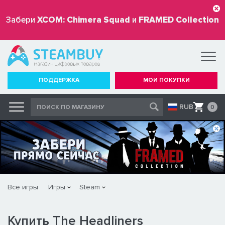
Забери
XCOM: Chimera Squad
и
FRAMED Collection
бесплатно
ПОДДЕРЖКА
МОИ ПОКУПКИ
RUB
0
Все игры
Игры
Steam
Купить The Headliners