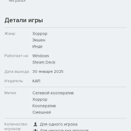
«Играть».
Детали игры
Жанр:
Хоррор
Экшен
Каждый член вашей команды вооружён фотоаппаратом.
Инди
Фотографируйте разрушения, инопланетных захватчиков или
даже своих товарищей, которых разрывают на части
Работает на:
Windows
чудовища. Вы сами решаете, как запечатлеть этот хаос.
Steam Deck
Дата выхода:
30 января 2025
Издатель:
KAFI
Метки:
Сетевой кооператив
Хоррор
Кооператив
Смешная
Количество
Для одного игрока
игроков:
Для нескольких игроков