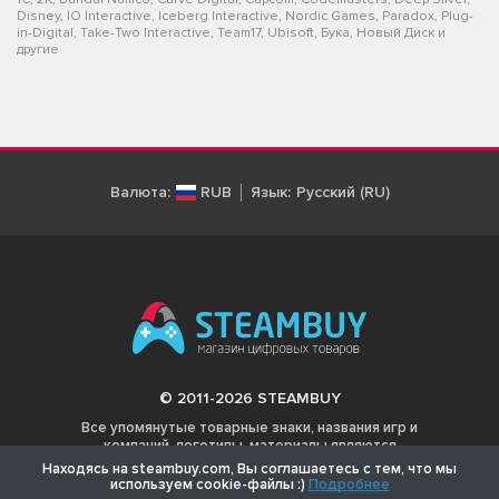
Disney, IO Interactive, Iceberg Interactive, Nordic Games, Paradox, Plug-
in-Digital, Take-Two Interactive, Team17, Ubisoft, Бука, Новый Диск и
другие
Валюта:
RUB
Язык:
Русский (RU)
© 2011-2026 STEAMBUY
Все упомянутые товарные знаки, названия игр и
компаний, логотипы, материалы являются
собственностью соответствующих владельцев.
Находясь на steambuy.com, Вы соглашаетесь с тем, что мы
используем cookie-файлы :)
Подробнее