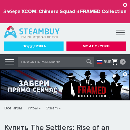
Забери
XCOM: Chimera Squad
и
FRAMED Collection
бесплатно
ПОДДЕРЖКА
МОИ ПОКУПКИ
RUB
0
Все игры
Игры
Steam
Купить The Settlers: Rise of an