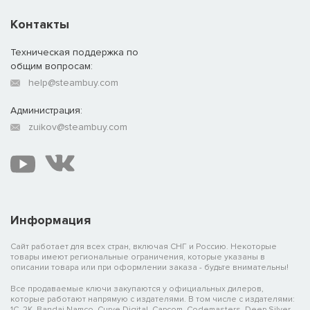
Контакты
Техническая поддержка по
общим вопросам:
help@steambuy.com
Администрация:
zuikov@steambuy.com
Информация
Сайт работает для всех стран, включая СНГ и Россию. Некоторые
товары имеют региональные ограничения, которые указаны в
описании товара или при оформлении заказа - будьте внимательны!
Все продаваемые ключи закупаются у официальных дилеров,
которые работают напрямую с издателями. В том числе с издателями:
1C, 2K, Bandai Namco, Curve Digital, Capcom, Codemasters, Deep Silver,