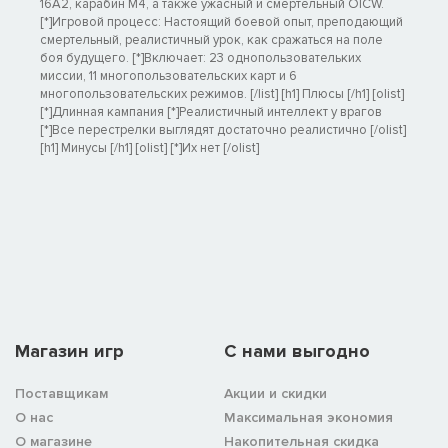
16A2, карабин M4, а также ужасный и смертельный OICW.
[*]Игровой процесс: Настоящий боевой опыт, преподающий
смертельный, реалистичный урок, как сражаться на поле
боя будущего. [*]Включает: 23 однопользовательких
миссии, 11 многопользовательских карт и 6
многопользовательских режимов. [/list] [h1] Плюсы [/h1] [olist]
[*]Длинная кампания [*]Реалистичный интеллект у врагов
[*]Все перестрелки выглядят достаточно реалистично [/olist]
[h1] Минусы [/h1] [olist] [*]Их нет [/olist]
Магазин игр
C нами выгодно
Поставщикам
Акции и скидки
О нас
Максимальная экономия
О магазине
Накопительная скидка