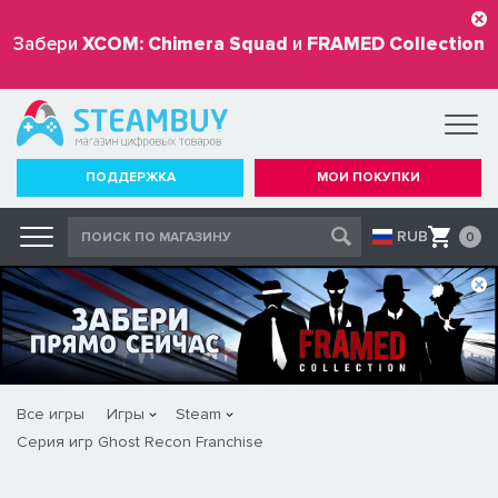
Забери
XCOM: Chimera Squad
и
FRAMED Collection
бесплатно
ПОДДЕРЖКА
МОИ ПОКУПКИ
RUB
0
Все игры
Игры
Steam
Серия игр Ghost Recon Franchise