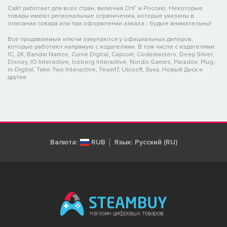
Сайт работает для всех стран, включая СНГ и Россию. Некоторые
товары имеют региональные ограничения, которые указаны в
описании товара или при оформлении заказа - будьте внимательны!
Все продаваемые ключи закупаются у официальных дилеров,
которые работают напрямую с издателями. В том числе с издателями:
1C, 2K, Bandai Namco, Curve Digital, Capcom, Codemasters, Deep Silver,
Disney, IO Interactive, Iceberg Interactive, Nordic Games, Paradox, Plug-
in-Digital, Take-Two Interactive, Team17, Ubisoft, Бука, Новый Диск и
другие
Валюта:
RUB
Язык:
Русский (RU)