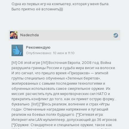
Одна из первых игр на компьютер, которая у меня была.
Было приятно её вспомнить))))
Nadezhda
Рекомендую
Опубликовано: 10 июн в 11:10
[h1] Об этой игре [/h1] Восточная Европа, 2008 год. Война
разрушила границы России и судьба мира висит на волоске.
И это сигнал, что пришло время «Призраков» — элитной
группы специально обученных «Зеленых беретов»,
экипированных с самыми последними технологиями и
обученных использовать самое смертельное оружие. Их
миссия: расчистить путь для миротворческих сил НАТО и
прекратить конфликт до того, как он примет острую форму...
буквально. [list] [*]Весь реализм, волнение и страх «Игры
года»: Отмеченные наградами напряжение и пугающий
реализм на боевых полях будущего. [*]Сетевая игра:
Интернет или LAN мультиплеер, допускающий до 36 игроков.
[*]Оружие: Стандартное и специальное оружие, такое как