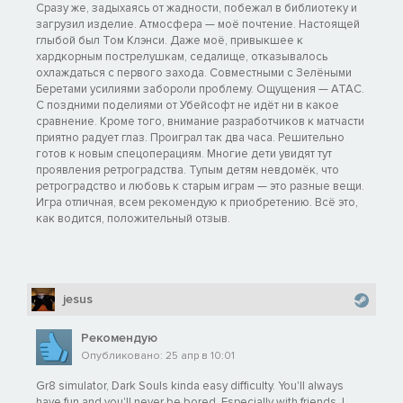
Сразу же, задыхаясь от жадности, побежал в библиотеку и
загрузил изделие. Атмосфера — моё почтение. Настоящей
глыбой был Том Клэнси. Даже моё, привыкшее к
хардкорным пострелушкам, седалище, отказывалось
охлаждаться с первого захода. Совместными с Зелёными
Беретами усилиями забороли проблему. Ощущения — АТАС.
С поздними поделиями от Убейсофт не идёт ни в какое
сравнение. Кроме того, внимание разработчиков к матчасти
приятно радует глаз. Проиграл так два часа. Решительно
готов к новым спецоперациям. Многие дети увидят тут
проявления ретроградства. Тупым детям невдомёк, что
ретроградство и любовь к старым играм — это разные вещи.
Игра отличная, всем рекомендую к приобретению. Всё это,
как водится, положительный отзыв.
jesus
Рекомендую
Опубликовано: 25 апр в 10:01
Gr8 simulator, Dark Souls kinda easy difficulty. You'll always
have fun and you'll never be bored. Especially with friends. I