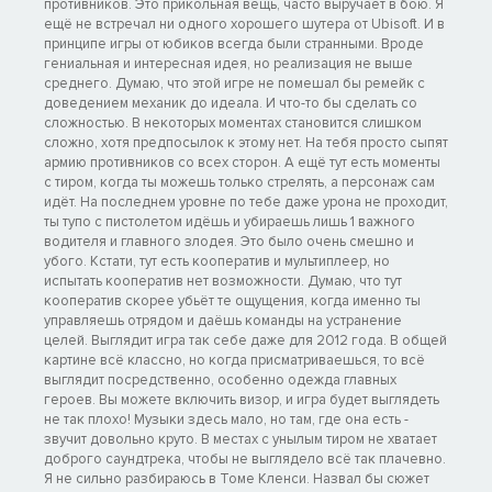
противников. Это прикольная вещь, часто выручает в бою. Я
ещё не встречал ни одного хорошего шутера от Ubisoft. И в
принципе игры от юбиков всегда были странными. Вроде
гениальная и интересная идея, но реализация не выше
среднего. Думаю, что этой игре не помешал бы ремейк с
доведением механик до идеала. И что-то бы сделать со
сложностью. В некоторых моментах становится слишком
сложно, хотя предпосылок к этому нет. На тебя просто сыпят
армию противников со всех сторон. А ещё тут есть моменты
с тиром, когда ты можешь только стрелять, а персонаж сам
идёт. На последнем уровне по тебе даже урона не проходит,
ты тупо с пистолетом идёшь и убираешь лишь 1 важного
водителя и главного злодея. Это было очень смешно и
убого. Кстати, тут есть кооператив и мультиплеер, но
испытать кооператив нет возможности. Думаю, что тут
кооператив скорее убьёт те ощущения, когда именно ты
управляешь отрядом и даёшь команды на устранение
целей. Выглядит игра так себе даже для 2012 года. В общей
картине всё классно, но когда присматриваешься, то всё
выглядит посредственно, особенно одежда главных
героев. Вы можете включить визор, и игра будет выглядеть
не так плохо! Музыки здесь мало, но там, где она есть -
звучит довольно круто. В местах с унылым тиром не хватает
доброго саундтрека, чтобы не выглядело всё так плачевно.
Я не сильно разбираюсь в Томе Кленси. Назвал бы сюжет