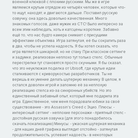
военной клюквой с плохими русскими. Мы же в игре
являемся крутым отрядом из четырёх человек, которые что-
то ищут, находят, и двигаются дальше. Поставил русскую
озвучку, она здесь довольно качественная. Много
знакомых голосов, даже мужик из СТС! Было интересно за
всем этим наблюдать, хоть и катсцены короткие. Забавно
ещё то, что нас будто камера снимает с присущими
эффектами объектива. Игра затянутая, её бы сократить раза
в два, чтобы не успела надоесть. Я бы хотел сказать, что
игра является шикарной, но не стану. При классном сеттинге
и задумке, реализован неплохо тут только стелс. Обычные
перестрелки тут становятся просто скучными. Я бы сказал,
что это неуклюжая поделка от Ubisoft, где крутые идеи
сталкиваются с криворукостью разработчиков. Ты не
веришь в их умение делать шутерную механику. В целом, я
остался доволен игрой и запомню её за неплохую
реализацию стелса из-за синхронных убийств. Но это
единственный забавный опыт, который мне подарила эта
игра. Единственное, чем меня порадовали юбики за своё
существование - это Assassin's Creed с Эцио. Плюсы: -
интересный сеттинг - неплохие персонажи - приятный стелс -
достойная русская озвучка (для этого понадобилось
скачать локализацию) Минусы: - ужасная шутерная механика
- для наших дней графика выглядит отстойно - затянутая
продолжительность, успевает надоесть - в некоторых