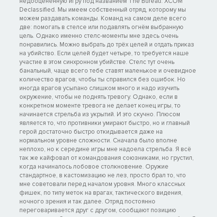
недооценённую игру под названием The Bureau: XCOM
Declassified. Мы имеем собственный отряд, которому мы
можем раздавать команды. Команд на самом деле всего
две: помогать в стелсе или подавлять огнём выбранную
цель. Однако именно стелс-моменты мне здесь очень
понравились. Можно выбрать до трёх целей и отдать приказ
на убийство. Если целей будет четыре, то требуется наше
участие в этом синхронном убийстве. Стелс тут очень
банальный, чаще всего тебе ставят маленькое и очевидное
количество врагов, чтобы ты справился без ошибок. Но
иногда врагов усыпано слишком много и надо изучить
окружение, чтобы не поднять тревогу. Однако, если в
конкретном моменте тревога не делает конец игры, то
начинается стрельба из укрытий. И это скучно. Плюсом
является то, что противники умирают быстро, но и главный
герой достаточно быстро откидывается даже на
нормальном уровне сложности. Сначала было вполне
неплохо, но к середине игры мне надоела стрельба. Я всё
так же кайфовал от командования союзниками, но грустил,
когда начиналось лобовое столкновение. Оружие
стандартное, в кастомизацию не лез, просто брал то, что
мне советовали перед началом уровня. Много классных
фишек, по типу меток на врагах, тактического видения,
ночного зрения и так далее. Отряд постоянно
переговаривается друг с другом, сообщают позицию