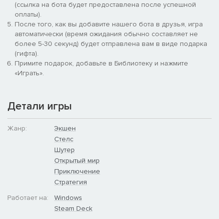
Рукопашный бой:
(ссылка на бота будет предоставлена после успешной
оплаты).
Превратитесь в непревзойденного «тихого профессионала»:
После того, как вы добавите нашего бота в друзья, игра
рукопашные схватки дадут вам неповторимые ощущения от
автоматически (время ожидания обычно составляет не
ближнего боя.
более 5-30 секунд) будет отправлена вам в виде подарка
(гифта).
Все по плечу
Примите подарок, добавьте в Библиотеку и нажмите
«Играть».
Насладитесь более 2500 анимаций: Ваш член отряда Ghost
Recon будет перекатываться, занимать укрытие, скользить,
карабкаться и исчезать, чтобы найти свою жертву.
Детали игры
Кампания для одного игрока:
Жанр:
Экшен
Совершенно новый опыт для вселенной Ghost Recon
Стелс
12 миссий
Шутер
8 потрясающих локаций: сражайтесь в разнообразных
Открытый мир
окружениях, включая пески Африки, пригороды Москвы и
Приключение
льды Арктики
Стратегия
Кампания для нескольких игроков:
Работает на:
Windows
Steam Deck
Скооперируйтесь с друзьями и устраните противника