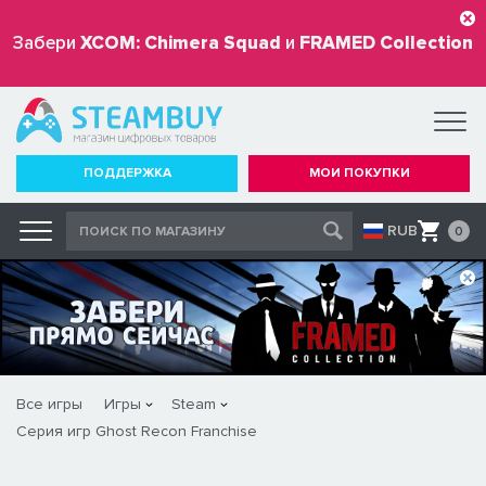
Забери
XCOM: Chimera Squad
и
FRAMED Collection
бесплатно
ПОДДЕРЖКА
МОИ ПОКУПКИ
RUB
0
Все игры
Игры
Steam
Серия игр Ghost Recon Franchise