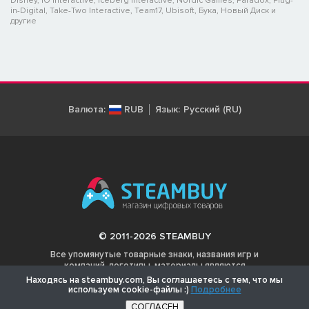
Disney, IO Interactive, Iceberg Interactive, Nordic Games, Paradox, Plug-
in-Digital, Take-Two Interactive, Team17, Ubisoft, Бука, Новый Диск и
другие
Валюта:
RUB
Язык:
Русский (RU)
© 2011-2026 STEAMBUY
Все упомянутые товарные знаки, названия игр и
компаний, логотипы, материалы являются
собственностью соответствующих владельцев.
Находясь на steambuy.com, Вы соглашаетесь с тем, что мы
используем cookie-файлы :)
Подробнее