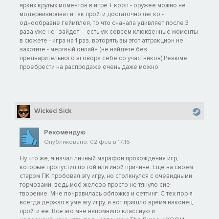
ярких крутых моментов в игре + кооп - оружее можно не
модернизирлват и так пройти достаточно легко -
однообразие геймплея, то что сначала удивляет после 3
раза уже не "зайдет" - есть уж совсем клюквенные моменты
в сюжете - игра на 1 раз, воторять вы этот аттракцион не
захотите - мертвый онлайн (не найдете без
предварительного зговора себе со участников) Резюме:
проебрести на распродаже очень даже можно
Wicked Sick
Рекомендую
Опубликовано: 02 фев в 17:16
Ну что же, я начал личный марафон прохождения игр,
которые пропустил по той или иной причине. Ещё на своём
старом ПК пробовал эту игру, но столкнулся с очевидными
тормозами, ведь моё железо просто не тянуло сие
творение. Мне понравилась обложка и сеттинг. С тех пор я
всегда держал в уме эту игру, и вот пришло время наконец
пройти её. Всё это мне напомнило классную и