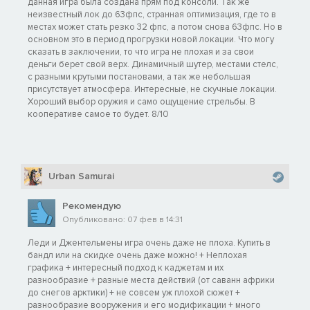
данная игра была создана прям под консоли. Так же
неизвестный лок до 63фпс, странная оптимизация, где то в
местах может стать резко 32 фпс, а потом снова 63фпс. Но в
основном это в период прогрузки новой локации. Что могу
сказать в заключении, то что игра не плохая и за свои
деньги берет свой верх. Динамичный шутер, местами стелс,
с разными крутыми постановами, а так же небольшая
присутствует атмосфера. Интересные, не скучные локации.
Хороший выбор оружия и само ощущение стрельбы. В
кооперативе самое то будет. 8/10
Urban Samurai
Рекомендую
Опубликовано: 07 фев в 14:31
Леди и Джентельмены игра очень даже не плоха. Купить в
бандл или на скидке очень даже можно! + Неплохая
графика + интересный подход к каджетам и их
разнообразие + разные места действий (от саванн африки
до снегов арктики) + не совсем уж плохой сюжет +
разнообразие вооружения и его модификации + много