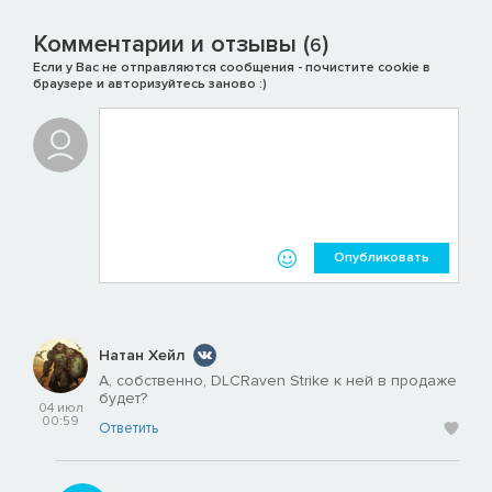
улучшений.
Комментарии и отзывы (
)
Меняйте курки, стволы, рукоятки и многое другое, чтобы
6
создать ваше собственное, уникальное оружие.
Если у Вас не отправляются сообщения - почистите cookie в
браузере и авторизуйтесь заново :)
Испытайте ваше оружие на огневом рубеже, прежде чем
пойти с ним в реальный бой.
Доступно как для одного, так и для нескольких игроков.
Опубликовать
Натан Хейл
А, собственно, DLCRaven Strike к ней в продаже
будет?
04 июл
00:59
Ответить