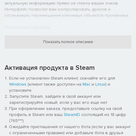
актуальную информацию прямо на стекла ваших очков.
Интерфейс позволит вам контролировать дронов и
отслеживать перемещения ключевых объектов противника.
Оптический камуфляж:
Станьте невидимым: Применяйте оптический камуфляж,
Показать полное описание
чтобы пройти незамеченным сквозь опасные участки и
получить тактическое превосходство над противником.
Синхронный выстрел:
Активация продукта в Steam
Отметь и уничтожь: Отметьте противников в зоне вашей
Если не установлен Steam клиент, скачайте его для
видимости или зоне видимости вашего дрона и проведите
Windows
(клиент также доступен на
Mac
и
Linux
) и
синхронную атаку по вражеским целям.
установите.
Запустите Steam, зайдите в свой аккаунт или
Смена позиции:
зарегистрируйте новый, если у вас его еще нет.
При оформлении заказа, предоставьте ссылку на свой
Не попадайтесь на глаза: Используйте уникальную систему
профиль в Steam или ваш
SteamID
состоящий из 18 цифр
динамических укрытий, чтобы удивлять, обходить и устранять
(765***).
противника.
Ожидайте приглашения от нашего бота (если у вас аккаунт
с ограниченными правами) или добавьте бота в друзья