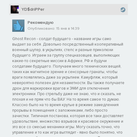
YD$driPPer
Рекомендую
Опубликовано: 15 янв в 14:39
Ghost Recon - солдат будущего - название игры само
выдает за себя. Довольно посредственный кооперативный
военный шутер, в укрытиях, стелс и разные приколюхи
будущего. Играем за группу спецназовцев, выполняющих
какие-то секретные миссии в Африке, РФ и будучи
солдатами будущего. Получаем много технических вещей,
таких как магнитное зрение и сенсорные гранаты, чтобы
враги появлялись даже за укрытием. Камуфляж, который
невероятно полезен для незаметности. Вы также получаете
дрон для маркировки врагов и ЭМИ для отключения
электроники. Про стрельбу даже не знаю, что и сказать, не
плохая и не прям что бы ВАУ. На то время самое то думаю.
Классно было на то время крутые в режиме замедленния
прорывы в помещения с заложниками, либо просто
зачистки. Типичная постанова, которая все таки доставляет
удовольствие, множество взрывов и красивое окружение и
это все со смесью механики игры. Могу сказать точно, что
управление и то как игра выглядит - явно было понятно, что