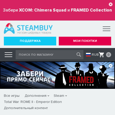
Забери
XCOM: Chimera Squad
и
FRAMED Collection
бесплатно
ПОДДЕРЖКА
МОИ ПОКУПКИ
RUB
0
Все игры
Дополнения
Steam
Total War: ROME II - Emperor Edition
Дополнительный контент