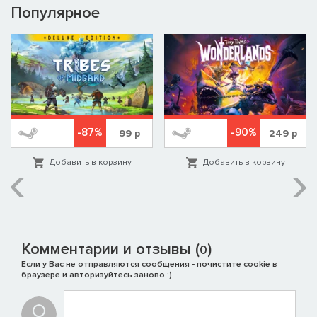
Voltumnae, на котором принимаются важные решения
Популярное
Самниты прибегают к древнему ритуалу Ver Sacrum, в
результате которого моментально собирают целое войско
Инсубры и сеноны обращаются к друидам за советами,
предсказаниями и поддержкой
Тарас может прибегать к помощи придворных философов,
чтобы значительно ускорить исследование технологий
-87%
-90%
99
р
249
р
Добавить в корзину
Добавить в корзину
Комментарии и отзывы (
)
0
Если у Вас не отправляются сообщения - почистите cookie в
браузере и авторизуйтесь заново :)
НОВЫЕ ОТРЯДЫ