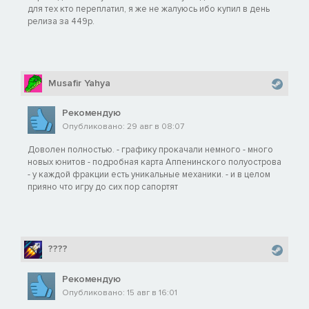
богам свою отвагу.
для тех кто переплатил, я же не жалуюсь ибо купил в день
релиза за 449р.
Венеты: экупетары — венетские всадники на лошадях,
специально выращенных для сражений.
Самниты: полотняный легион — суровые бойцы с мечами и
Musafir Yahya
щитами, готовые сразиться с любым врагом.
НОВЫЕ ТЕХНОЛОГИИ
Рекомендую
Опубликовано: 29 авг в 08:07
Рим — легенда о Цинциннате
Доволен полностью. - графику прокачали немного - много
новых юнитов - подробная карта Аппенинского полуострова
- у каждой фракции есть уникальные механики. - и в целом
Луций Квинкций Цинциннат — одно из самых ярких имен в
прияно что игру до сих пор сапортят
недолгой истории Римской республики. Всего за пятнадцать
дней он собрал армию, разгромил неприятеля,
отпраздновал триумф, сложил диктаторские полномочия и
вернулся к возделыванию земли. Вот как подобает
поступать настоящему римлянину!
????
Рим — Vae Victis
Рекомендую
Опубликовано: 15 авг в 16:01
В Италии есть несколько больших и богатых городов. Они