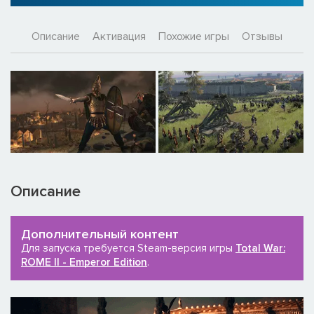
Описание
Активация
Похожие игры
Отзывы
Описание
Дополнительный контент
Для запуска требуется Steam-версия игры
Total War:
ROME II - Emperor Edition
.