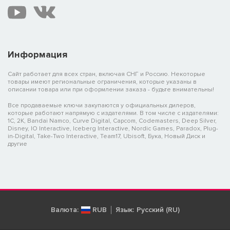
Информация
Сайт работает для всех стран, включая СНГ и Россию. Некоторые
товары имеют региональные ограничения, которые указаны в
описании товара или при оформлении заказа - будьте внимательны!
Все продаваемые ключи закупаются у официальных дилеров,
которые работают напрямую с издателями. В том числе с издателями:
1C, 2K, Bandai Namco, Curve Digital, Capcom, Codemasters, Deep Silver,
Disney, IO Interactive, Iceberg Interactive, Nordic Games, Paradox, Plug-
in-Digital, Take-Two Interactive, Team17, Ubisoft, Бука, Новый Диск и
другие
Валюта:
RUB
Язык:
Русский (RU)