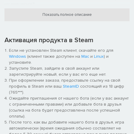
им вмешаться?
Показать полное описание
Тем временем Марк Фурий Камилл добивается полномочий
диктатора. Он жаждет сделать Рим великим, но сможет ли
город выдержать натиск враждебно настроенных соседей?
Активация продукта в Steam
В истории человечества переломный момент. Это время
страшной опасности — и великих возможностей.
Если не установлен Steam клиент, скачайте его для
Windows
(клиент также доступен на
Mac
и
Linux
) и
Республике пора добиться величия.
установите.
Запустите Steam, зайдите в свой аккаунт или
зарегистрируйте новый, если у вас его еще нет.
При оформлении заказа, предоставьте ссылку на свой
профиль в Steam или ваш
SteamID
состоящий из 18 цифр
(765***).
Ожидайте приглашения от нашего бота (если у вас аккаунт
с ограниченными правами) или добавьте бота в друзья
(ссылка на бота будет предоставлена после успешной
оплаты).
Новая кампания Total War: ROME II — Rise of the Republic
После того, как вы добавите нашего бота в друзья, игра
повествует о событиях IV века до н. э. Ее действие
автоматически (время ожидания обычно составляет не
разворачивается на подробной карте Италии и окружающих