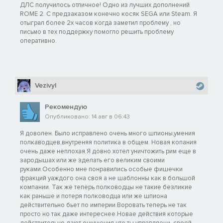
славятся своей культурой, но что гораздо важнее, там полно
ДЛС получилось отличное! Одно из лучших дополнений
сокровищ.
ROME 2. С предзаказом конечно косяк SEGA или Steam. Я
отыграл более 2х часов когда заметил проблему , но
письмо в тех поддержку помогло решить проблему
Сиракузы — мастер и изобретатель
оперативно.
Хитроумие и изобретательность нашего вождя Дионисия не
знают границ. На этот раз он придумал устройство,
способное метать камни на огромное расстояние. Это чудо
техники назвали катапультой.
Vezivyl
Тарас — легендарный вождь
Рекомендую
Опубликовано: 14 авг в 06:43
Нами правит Архит по заветам Пифагора. Эффективное
управление и безупречная репутация делают его образцом
Я доволен. Было исправлено очень много шпионы,умения
полкаводцев,внутреняя политика в общем. Новая копания
платоновского царя-философа по мнению большинства
очень даже неплохая.Я довно хотел уничтожить рим еще в
граждан.
зародышах или же зделать его великим своими
руками.Особенно мне понравились особые фишечки
И многое другое…
фракций уаждого она своя а не шаблонны как в большой
НОВЫЕ ПОСТРОЙКИ
компании. Так же теперь полководцы не такие безликие
как раньше и потеря полководца или же шпиона
действительно бьет по империи.Воровать теперь не так
просто но так даже интереснее.Новае действия которые
Эриал
— буквально это слово означает «гало». Великая
действительно дают ощущения что ты управляешь своей