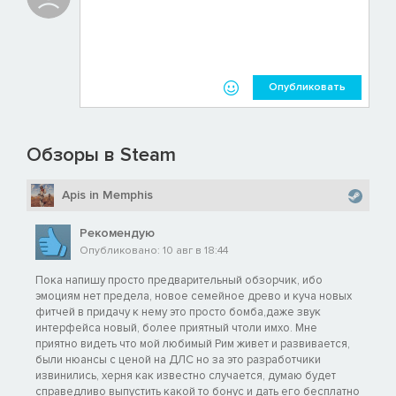
Рим: центурионы-ветераны — римские гоплиты до введения
манипулярной армии.
Этруски: этрусские гоплиты — сражаются за свой город в
Опубликовать
дорогом снаряжении.
Сеноны: галльская конница с топорами — без труда
Обзоры в Steam
разбивают неприятельский строй и не менее легко
догоняют бегущих с поля боя.
Apis in Memphis
Инсубры: галльские старейшины-мечники — закаленные
бойцы-ветераны, за плечами которых тысячи битв.
Рекомендую
Опубликовано: 10 авг в 18:44
Сиракузы: гиппотоксоты — конные лучники, которые
способны на всё.
Пока напишу просто предварительный обзорчик, ибо
эмоциям нет предела, новое семейное древо и куча новых
фитчей в придачу к нему это просто бомба,даже звук
Тарас: тарентская конница — быстрые и смертоносные
интерфейса новый, более приятный чтоли имхо. Мне
всадники-застрельщики.
приятно видеть что мой любимый Рим живет и развивается,
были нюансы с ценой на ДЛС но за это разработчики
Иолаи: нурагические гонцы — вооруженные тяжелыми
извинились, херня как известно случается, думаю будет
боевыми перчатками, они врываются в бой, чтобы показать
справедливо выпустить какой то бонус и дать его бесплатно