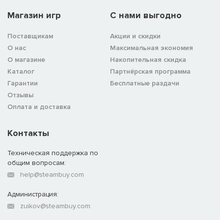
Конюшни венетов
— в древней Италии венеты были
Магазин игр
C нами выгодно
мастерами разведения лошадей. Выведенная ими порода
коней была непобедимой на гонках колесниц и стала
Поставщикам
Акции и скидки
весьма ценным товаром.
О нас
Максимальная экономия
Нураги
— необыкновенные башни, возведенные древней
О магазине
Накопительная скидка
цивилизацией Сардинии. В нурагическом обществе у этих
Каталог
Партнёрская программа
построек времен неолита было множество функций.
Гарантии
Бесплатные раздачи
Отзывы
Спура
— город этрусков, который славится утонченностью и
Оплата и доставка
высоким уровнем развития цивилизации.
Контакты
Техническая поддержка по
общим вопросам:
help@steambuy.com
Администрация:
zuikov@steambuy.com