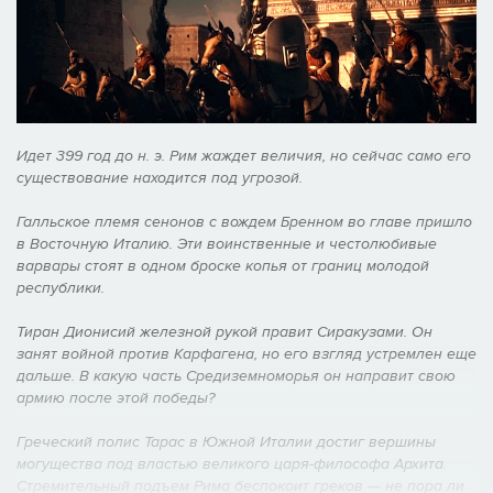
Идет 399 год до н. э. Рим жаждет величия, но сейчас само его
существование находится под угрозой.
Галльское племя сенонов с вождем Бренном во главе пришло
в Восточную Италию. Эти воинственные и честолюбивые
варвары стоят в одном броске копья от границ молодой
республики.
Тиран Дионисий железной рукой правит Сиракузами. Он
занят войной против Карфагена, но его взгляд устремлен еще
дальше. В какую часть Средиземноморья он направит свою
армию после этой победы?
Греческий полис Тарас в Южной Италии достиг вершины
могущества под властью великого царя-философа Архита.
Стремительный подъем Рима беспокоит греков — не пора ли