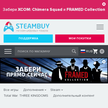
Забери
XCOM: Chimera Squad
и
FRAMED Collection
бесплатно
ПОДДЕРЖКА
МОИ ПОКУПКИ
RUB
0
Все игры
Дополнения
Steam
Total War: THREE KINGDOMS
Дополнительный контент