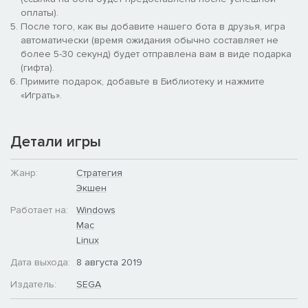
Действие комплекта глав «Война Восьми Князей»
оплаты).
разворачивается через сто лет после событий игры Total
После того, как вы добавите нашего бота в друзья, игра
War: THREE KINGDOMS. Вам предстоит играть за новые
автоматически (время ожидания обычно составляет не
фракции под руководством самых влиятельных князей
более 5-30 секунд) будет отправлена вам в виде подарка
династии Цзинь. Каждому из них присущи особые игровые
(гифта).
механики, и всякий раз, меняя лидера, вы будете вынуждены
Примите подарок, добавьте в Библиотеку и нажмите
выстраивать новую стратегию.
«Играть».
Детали игры
Жанр:
Стратегия
Экшен
Новые князья
Работает на:
Windows
Mac
Linux
Каждый из восьми князей относится к одному из пяти
Дата выхода:
8 августа 2019
основных классов персонажей, привычных по Total War:
Издатель:
SEGA
THREE KINGDOMS. В кампании все они обладают
уникальными особенностями, значительно влияющими на