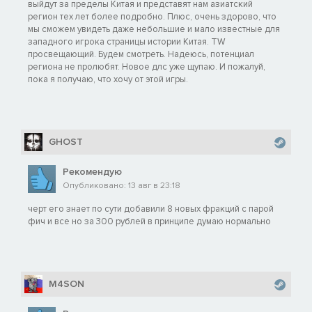
выйдут за пределы Китая и представят нам азиатский
Уникальные отряды:
регион тех лет более подробно. Плюс, очень здорово, что
• цзинские пехотинцы (алебардисты, против конницы,
мы сможем увидеть даже небольшие и мало известные для
высокая мораль, хорошая броня)
западного игрока страницы истории Китая. TW
• цзинские лучники (превосходный урон от обстрела,
просвещающий. Будем смотреть. Надеюсь, потенциал
высокий боезапас)
региона не пролюбят. Новое длс уже щупаю. И пожалуй,
пока я получаю, что хочу от этой игры.
Уникальное средство Сыма Ая — преобразования, которые
увеличивают торговое влияние, ускоряют исследования и
снижают коррупцию. Уровень преобразований меняется с
развитием поселений: постройки в столицах областей
GHOST
повышают или снижают его; так проявляется уникальное
качество князя «Реформа инфраструктуры».
Рекомендую
Опубликовано: 13 авг в 23:18
Два доступных Сыма Аю уникальных поручения также
влияют на уровень преобразований. Его росту прямо и
черт его знает по сути добавили 8 новых фракций с парой
косвенно способствует «Реструктуризация органов власти». В
фич и все но за 300 рублей в принципе думаю нормально
свою очередь, поручение «Регулирование рынков»
понижает уровень преобразований, зато повышает доходы
от коммерции, шёлка и специй.
M4SON
Сыма Ин: почитаемый правитель