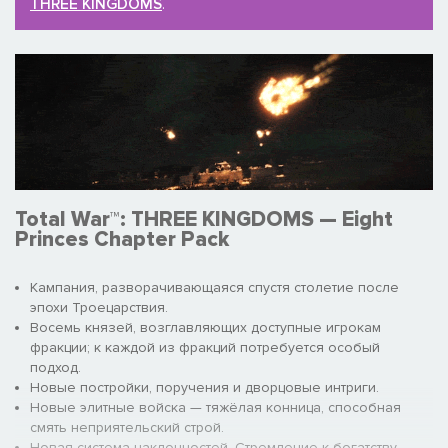
THREE KINGDOMS
.
Total War™: THREE KINGDOMS — Eight
Princes Chapter Pack
Кампания, разворачивающаяся спустя столетие после
эпохи Троецарствия.
Восемь князей, возглавляющих доступные игрокам
фракции; к каждой из фракций потребуется особый
подход.
Новые постройки, поручения и дворцовые интриги.
Новые элитные войска — тяжёлая конница, способная
смять неприятельский строй.
Новая система наклонностей. Стремление к богатству,