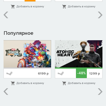
источников, однако за это приходится платить снижением
Добавить в корзину
Добавить в корзину
поддержки среди знати.
Сыма Юн известен своим умением примечать способных
людей. Он чаще получает возможность повысить воинов,
проявивших себя в сражении.
Популярное
Сыма Цзюн: властный регент
Класс: командир
Приоритет: централизованное правительство
Уникальные отряды:
• цийские стражники (алебардисты, сильны против конницы,
-48%
6199
р
1299
р
превосходная броня)
• цийские стрелки (арбалетчики в доспехах, сильны против
Добавить в корзину
Добавить в корзину
тяжеловооружённых врагов)
Сыма Цзюн наращивает свою мощь, прибегая к контролю, —
эта особенность увеличивает поддержку знати и снижает
коррупцию. Уровень контроля растёт за счёт главы фракции