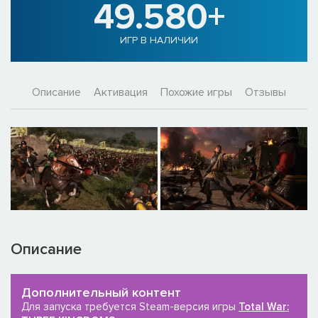
49.580+
ИГР В НАЛИЧИИ
Описание
Активация
Похожие игры
Отзывы
Описание
Дополнительный контент
Для запуска требуется Steam-версия игры
Total War: