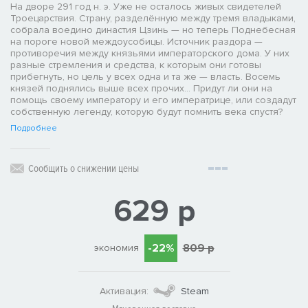
На дворе 291 год н. э. Уже не осталось живых свидетелей
Троецарствия. Страну, разделённую между тремя владыками,
собрала воедино династия Цзинь — но теперь Поднебесная
на пороге новой междоусобицы. Источник раздора —
противоречия между князьями императорского дома. У них
разные стремления и средства, к которым они готовы
прибегнуть, но цель у всех одна и та же — власть. Восемь
князей поднялись выше всех прочих... Придут ли они на
помощь своему императору и его императрице, или создадут
собственную легенду, которую будут помнить века спустя?
Подробнее
Сообщить о снижении цены
629 р
-22%
809 р
экономия
Активация:
Steam