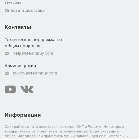
Отзывы
земледельческих хозяйствах области.
Оплата и доставка
Сыма Лунь: князь-узурпатор
Контакты
Класс: командир
Техническая поддержка по
Приоритет: шпионаж и дипломатия
общим вопросам:
help@steambuy.com
Уникальные отряды:
• хуннская конница (ударная конница, мощный натиск)
Администрация:
• хуннская тяжёлая конница (штурмовая конница, мощный
zuikov@steambuy.com
натиск, превосходная броня)
Сыма Лунь в ходе кампании полагается на интриги. Играя за
этого князя, не обойтись без шпионажа и диверсий. С
самого начала кампании у фракции Сыма Луня есть
дополнительная ячейка для шпионов; их действия и
поднимают уровень интриг. Интриги позволяют развязывать
Информация
опосредованные войны, вводить в заблуждение
дипломатических партнёров и развивать шпионскую сеть.
Сайт работает для всех стран, включая СНГ и Россию. Некоторые
Росту уровня интриг также способствует уникальная для
товары имеют региональные ограничения, которые указаны в
Сыма Луня цепочка административных построек
описании товара или при оформлении заказа - будьте внимательны!