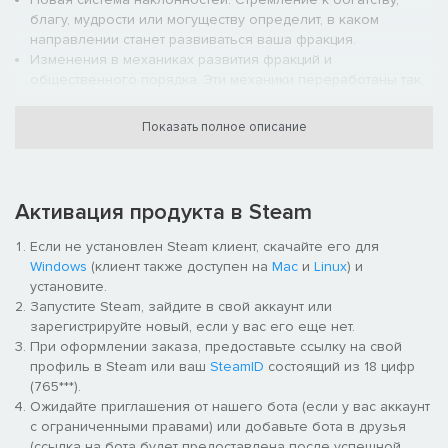
благу, мудрости или могуществу определит, в каком
направлении станет развиваться ваша фракция.
Изменения в механиках развития фракций и
общественного порядка. Эти механики переработаны так,
чтобы в полной мере отразить дух уникального
исторического противостояния.
Показать полное описание
На дворе 291 год н. э. Уже не осталось живых свидетелей
Троецарствия. Страну, разделённую между тремя владыками,
Активация продукта в Steam
собрала воедино династия Цзинь — но теперь Поднебесная
на пороге новой междоусобицы.
Если не установлен Steam клиент, скачайте его для
Windows
(клиент также доступен на
Mac
и
Linux
) и
Источник раздора — противоречия между князьями
установите.
императорского дома. У них разные стремления и средства,
Запустите Steam, зайдите в свой аккаунт или
к которым они готовы прибегнуть, но цель у всех одна и та
зарегистрируйте новый, если у вас его еще нет.
же — власть. Восемь князей поднялись выше всех прочих...
При оформлении заказа, предоставьте ссылку на свой
Придут ли они на помощь своему императору и его
профиль в Steam или ваш
SteamID
состоящий из 18 цифр
императрице, или создадут собственную легенду, которую
(765***).
будут помнить века спустя?
Ожидайте приглашения от нашего бота (если у вас аккаунт
с ограниченными правами) или добавьте бота в друзья
(ссылка на бота будет предоставлена после успешной