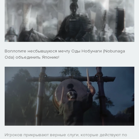
Воплотите несбывшуюся мечту Оды Нобунаги (Nobunaga
Oda) объединить Японию!
Игроков прикрывают верные слуги, которые действуют по