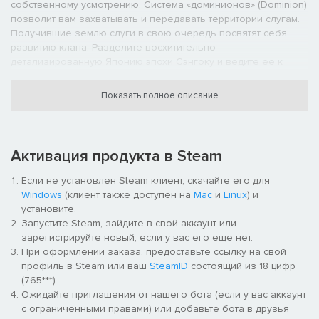
собственному усмотрению. Система «доминионов» (Dominion)
позволит вам захватывать и передавать территории слугам.
Получившие землю слуги в свою очередь посвятят себя
развитию клана. Разделите восхитительно
детализированную Японию эпохи Сэнгоку и ведите ее к
процветанию!
Будет добавлено свыше 2200 офицеров — столько не
Показать полное описание
бывало еще никогда. Объединитесь со слугами, каждый из
которых себе на уме, и измените историю!
Активация продукта в Steam
Если не установлен Steam клиент, скачайте его для
Windows
(клиент также доступен на
Mac
и
Linux
) и
установите.
Запустите Steam, зайдите в свой аккаунт или
зарегистрируйте новый, если у вас его еще нет.
При оформлении заказа, предоставьте ссылку на свой
профиль в Steam или ваш
SteamID
состоящий из 18 цифр
(765***).
Ожидайте приглашения от нашего бота (если у вас аккаунт
с ограниченными правами) или добавьте бота в друзья