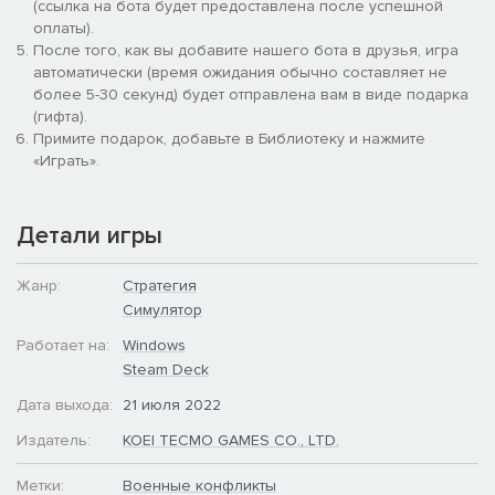
(ссылка на бота будет предоставлена после успешной
оплаты).
После того, как вы добавите нашего бота в друзья, игра
автоматически (время ожидания обычно составляет не
более 5-30 секунд) будет отправлена вам в виде подарка
(гифта).
Примите подарок, добавьте в Библиотеку и нажмите
«Играть».
Детали игры
Жанр:
Стратегия
Симулятор
Работает на:
Windows
Steam Deck
В игру в честь 40-летнего юбилея серии будут включены
Дата выхода:
21 июля 2022
новые возможности, в том числе сценарии, события, правила
и многое другое, а также элементы предыдущих игр,
Издатель:
KOEI TECMO GAMES CO., LTD.
включая функцию редактирования, позволяющую менять
статус офицера, фоновую музыку и сценарии или создавать
Метки:
Военные конфликты