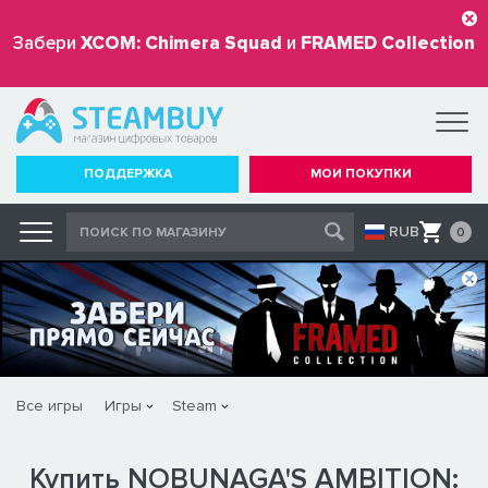
Забери
XCOM: Chimera Squad
и
FRAMED Collection
бесплатно
ПОДДЕРЖКА
МОИ ПОКУПКИ
RUB
0
Все игры
Игры
Steam
Купить NOBUNAGA'S AMBITION: