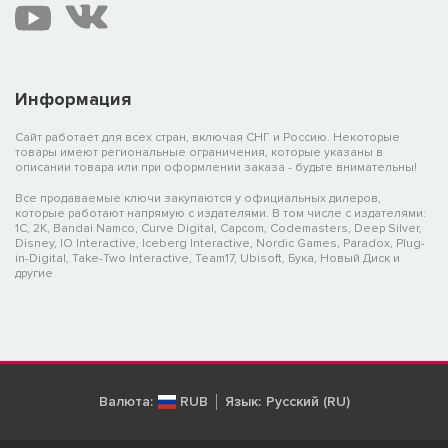
Информация
Сайт работает для всех стран, включая СНГ и Россию. Некоторые
товары имеют региональные ограничения, которые указаны в
описании товара или при оформлении заказа - будьте внимательны!
Все продаваемые ключи закупаются у официальных дилеров,
которые работают напрямую с издателями. В том числе с издателями:
1C, 2K, Bandai Namco, Curve Digital, Capcom, Codemasters, Deep Silver,
Disney, IO Interactive, Iceberg Interactive, Nordic Games, Paradox, Plug-
in-Digital, Take-Two Interactive, Team17, Ubisoft, Бука, Новый Диск и
другие
Валюта:
RUB
Язык:
Русский (RU)