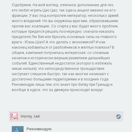
Одобряем. На мой взгляд, отличное дополнение для тех,
кто любит играть Цао Цао, так здесь акцент именно на его
фракции. У вас под контролем император, несколько армий,
много владений. Но вы окружены врагами, образовавшими
против вас коалицию. Со старта у вас будет много проблем,
которые придется решать поочередно: сначала наказать
предателя Лю Бэя или бросить основные силы на главного
врага - Юань Шао? А что делать с экономикой? И как
наконец избавиться от разбойников и желтых повязок? В
общем, кампания получилась интересная, со сложным
началом и исторически верным развитием дальнейших
событий. Единственный недостаток (которого избежать
никак нельзя), что непосредственное троецарствие
наступает слишком быстро, так как многие начинают с
достаточно большими территориями и в поздние года.
Рекомендую лишь тем, кто знает про битву при Гуаньду и
вообще в курсе, что за движуха происходит вокруг.
Horny Jail
Рекомендую