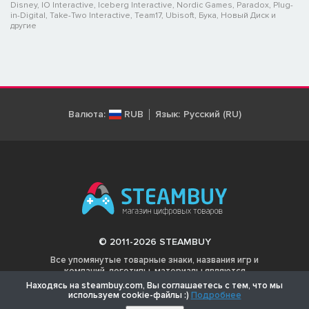
Disney, IO Interactive, Iceberg Interactive, Nordic Games, Paradox, Plug-
in-Digital, Take-Two Interactive, Team17, Ubisoft, Бука, Новый Диск и
другие
Валюта:
RUB
Язык:
Русский (RU)
© 2011-2026 STEAMBUY
Все упомянутые товарные знаки, названия игр и
компаний, логотипы, материалы являются
собственностью соответствующих владельцев.
Находясь на steambuy.com, Вы соглашаетесь с тем, что мы
используем cookie-файлы :)
Подробнее