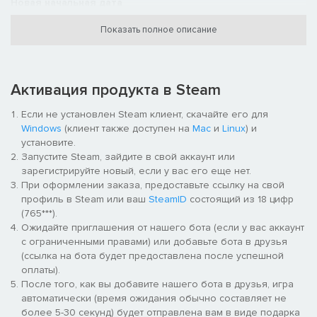
Новая начальная дата
К 200 году н. э. главные действующие лица нашей драмы
Показать полное описание
превратились в могущественных и влиятельных государей.
Теперь вы можете возглавить завоевательные кампании
Цао Цао — или повести за собой великую армию Юань Шао,
чтобы сокрушить бывшего товарища.
Активация продукта в Steam
Хотя в центре новой истории находится противостояние
Если не установлен Steam клиент, скачайте его для
северных князей, вы можете играть и за других героев,
Windows
(клиент также доступен на
Mac
и
Linux
) и
осуществляя честолюбивые замыслы Лю Бэя или Ма Тэна.
установите.
Запустите Steam, зайдите в свой аккаунт или
зарегистрируйте новый, если у вас его еще нет.
При оформлении заказа, предоставьте ссылку на свой
профиль в Steam или ваш
SteamID
состоящий из 18 цифр
(765***).
Ожидайте приглашения от нашего бота (если у вас аккаунт
Новая фракция из нескольких поколений
с ограниченными правами) или добавьте бота в друзья
Лю Янь — хитроумный стратег и честолюбивый правитель,
(ссылка на бота будет предоставлена после успешной
жаждущий создать прочное будущее для своей семьи.
оплаты).
Воспользуйтесь особой механикой устремлений, чтобы
После того, как вы добавите нашего бота в друзья, игра
успешно передать власть Лю Чжану, который сумеет
автоматически (время ожидания обычно составляет не
приумножить успехи своего отца, или наблюдайте за тем, как
более 5-30 секунд) будет отправлена вам в виде подарка