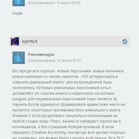
Опубликовано: 11 мар в 18:00
Норм
agoNy4
Рекомендую
Опубликовано: 27 мар в 10:51
Вот вроде всё хорошо: новые персонажи, новые механики,
новая кампания со своим сюжетом... НО а) Нарисовать и
озвучить уникальный эпилог для возрождённой Хань
поленились. б) Новых уникальных персонажей хоть и
добавляют, но совсем немного,нарисовать несколько
шкурок для неуникальных персонажей тоже ленятся. в)
Научить ботов адекватно формировать армии тоже никто не
пытается, некоторые противники (без уникального юнита
ближнего боя) продолжают закупаться ополченцами на
любой стадии игры. Плюс, зачем-то набирают стратегам 6
копейщиков, а бесстрашным бойцам лучников. В этом
парадокс Creative Assembly, они вроде всё делают хорошо,
но очевидно, что можно было сделать ещё лучше. Все DLC