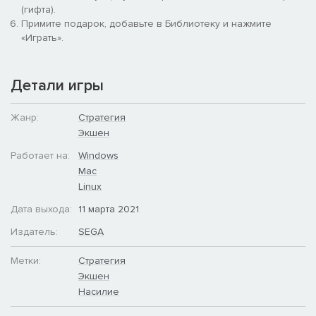
надежды Лю Яня превращаются в прах.
(гифта).
Примите подарок, добавьте в Библиотеку и нажмите
«Играть».
Детали игры
Разнообразные новые отряды
Жанр:
Стратегия
Fates Divided предлагает множество новых отрядов для
Экшен
армий Цао Цао, Юань Шао и Лю Яня, а также возможность
Работает на:
Windows
привлекать на службу элитные отряды Северной армии.
Mac
Linux
Дата выхода:
11 марта 2021
Издатель:
SEGA
Метки:
Стратегия
Экшен
Насилие