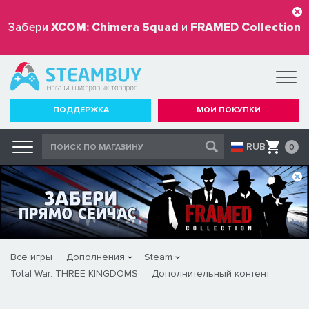
Забери
XCOM: Chimera Squad
и
FRAMED Collection
бесплатно
ПОДДЕРЖКА
МОИ ПОКУПКИ
RUB
0
Все игры
Дополнения
Steam
Total War: THREE KINGDOMS
Дополнительный контент