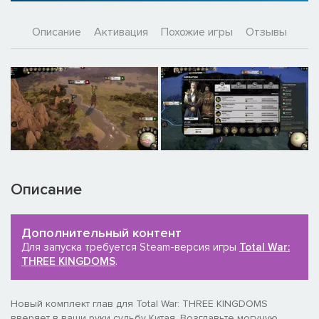
Описание
Активация
Похожие игры
Отзывы
Описание
Дополнительный контент
Для запуска требуется Steam-версия игры
Total War:
THREE KINGDOMS
.
Новый комплект глав для Total War: THREE KINGDOMS
вверяет в ваши руки судьбу Китая. Возглавьте могучую