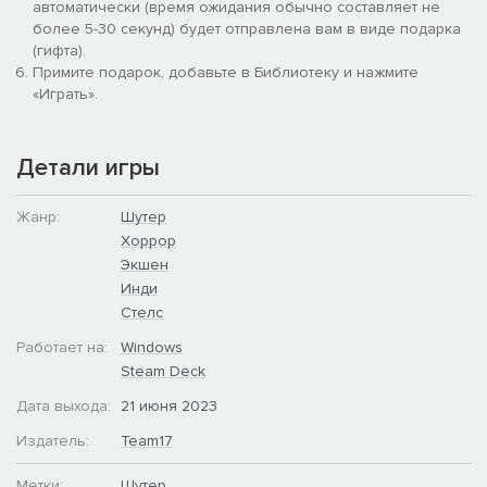
автоматически (время ожидания обычно составляет не
более 5-30 секунд) будет отправлена вам в виде подарка
(гифта).
Примите подарок, добавьте в Библиотеку и нажмите
ЖЕСТОКАЯ РУКОПАШКА
«Играть».
Детали игры
Жанр:
Шутер
Хоррор
Экшен
Инди
Покажите врагам, кто есть кто, в ближнем бою на кулаках и
Стелс
влетайте тараном в суматошные перестрелки. Бейте,
Работает на:
Windows
швыряйте, прокатывайтесь и наносите безумные комбо-
удары, которые разотрут противников в порошок.
Steam Deck
ЗАГЛЯДЫВАЙТЕ К НАМ
Дата выхода:
21 июня 2023
Подписывайтесь, вступайте в наше сообщество и общайтесь
Издатель:
Team17
с разработчиками. В разделе ссылок указаны наша страница
в Twitter, канал на YouTube и сервер Discord. Всегда рады вас
Метки:
Шутер