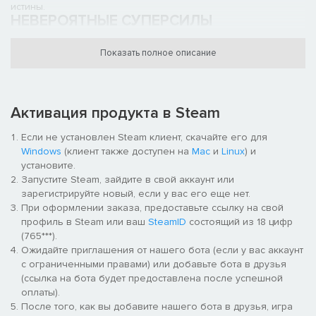
истины.
НЕВЕРОЯТНЫЕ СУПЕРСИЛЫ
Показать полное описание
Активация продукта в Steam
Если не установлен Steam клиент, скачайте его для
Windows
(клиент также доступен на
Mac
и
Linux
) и
Научившись использовать свои сверхчеловеческие силу и
установите.
скорость, вы сможете влегкую отбрасывать целые волны
Запустите Steam, зайдите в свой аккаунт или
тяжело вооруженных наемников. И это еще цветочки: как
зарегистрируйте новый, если у вас его еще нет.
насчет замедлить время, чтобы уклониться от пуль, или стать
При оформлении заказа, предоставьте ссылку на свой
невидимкой, чтобы свернуть шеи ничего не подозревающим
профиль в Steam или ваш
SteamID
состоящий из 18 цифр
врагам?
(765***).
Ожидайте приглашения от нашего бота (если у вас аккаунт
с ограниченными правами) или добавьте бота в друзья
(ссылка на бота будет предоставлена после успешной
оплаты).
После того, как вы добавите нашего бота в друзья, игра