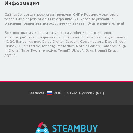
Информация
Сайт работает для всех стран, включая СНГ и Россию. Некоторые
товары имеют региональные ограничения, которые указаны в
описании товара или при оформлении заказа - будьте внимательны!
Все продаваемые ключи закупаются у официальных дилеров,
которые работают напрямую с издателями. В том числе с издателями:
1C, 2K, Bandai Namco, Curve Digital, Capcom, Codemasters, Deep Silver,
Disney, IO Interactive, Iceberg Interactive, Nordic Games, Paradox, Plug-
in-Digital, Take-Two Interactive, Team17, Ubisoft, Бука, Новый Диск и
другие
Валюта:
RUB
Язык:
Русский (RU)