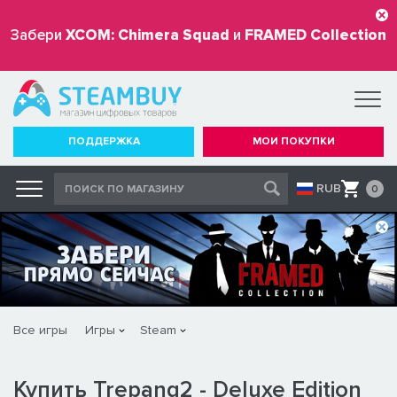
Забери
XCOM: Chimera Squad
и
FRAMED Collection
бесплатно
ПОДДЕРЖКА
МОИ ПОКУПКИ
RUB
0
Все игры
Игры
Steam
Купить Trepang2 - Deluxe Edition