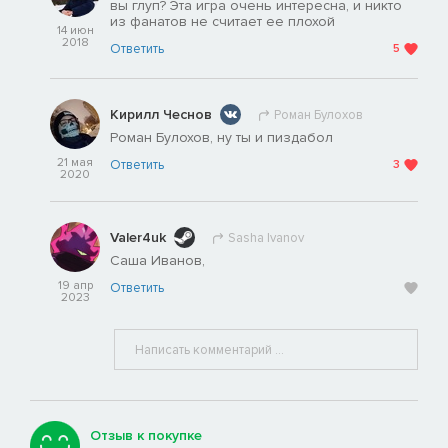
вы глуп? Эта игра очень интересна, и никто
из фанатов не считает ее плохой
14 июн
2018
Ответить
5
Кирилл Чеснов
Роман Булохов
Роман Булохов, ну ты и пиздабол
21 мая
Ответить
3
2020
Valer4uk
Sasha Ivanov
Саша Иванов,
19 апр
Ответить
2023
Отзыв к покупке