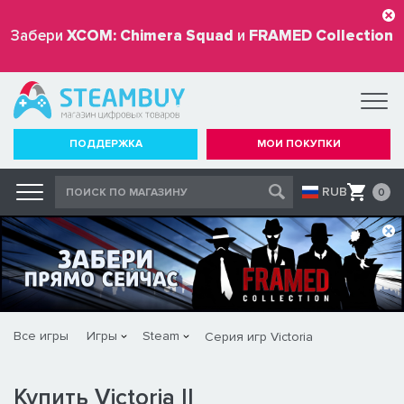
Забери
XCOM: Chimera Squad
и
FRAMED Collection
бесплатно
ПОДДЕРЖКА
МОИ ПОКУПКИ
RUB
0
Все игры
Игры
Steam
Серия игр Victoria
Купить Victoria II