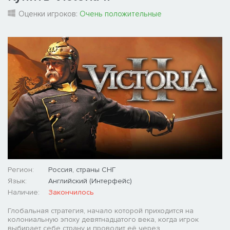
Оценки игроков:
Очень положительные
Регион:
Россия, страны СНГ
Язык:
Английский (Интерфейс)
Наличие:
Закончилось
Глобальная стратегия, начало которой приходится на
колониальную эпоху девятнадцатого века, когда игрок
выбирает себе страну и проводит её через