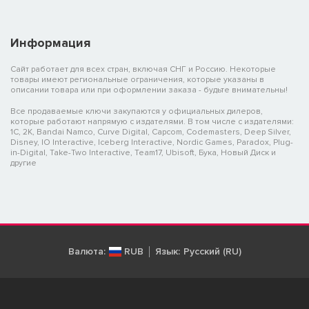
Информация
Сайт работает для всех стран, включая СНГ и Россию. Некоторые
товары имеют региональные ограничения, которые указаны в
описании товара или при оформлении заказа - будьте внимательны!
Все продаваемые ключи закупаются у официальных дилеров,
которые работают напрямую с издателями. В том числе с издателями:
1C, 2K, Bandai Namco, Curve Digital, Capcom, Codemasters, Deep Silver,
Disney, IO Interactive, Iceberg Interactive, Nordic Games, Paradox, Plug-
in-Digital, Take-Two Interactive, Team17, Ubisoft, Бука, Новый Диск и
другие
Валюта:
RUB
Язык:
Русский (RU)