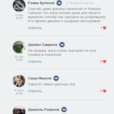
Роман Булохов
Администратор
Сергей, даже фанаты стратегий от Paradox
говорят, что игра плохая даже для своего
11 апр
времени, потому как сделана на устаревшем
2018
в то время движке и графика там корявая
Ответить
1
Даниил Смирнов
Не правда, игра очень хорошая но она
сложна в освоении
15 апр
2018
Ответить
3
Саша Иванов
Одна из самых удачных игр
10 июн
Ответить
3
2018
Даниэль Романов