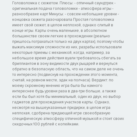
Головоломка с сюжетом. Плюсы: - отличный саундтрек -
оригинальная подача головоломки - атмосфера игры -
разнообразие карт Минусы: - совсем небольшие уровни -
концовка сюжета разочаровала Простая головоломка
имеет свой сюжет, в целом неплохой, однако слитый в
конце игры. Карты очень маленькие, в абсолютном
большинстве своем легкие в прохождении (реально
пришлось потраxaться только на двух картах), поэтому чтобы
выжать максимум сложности из них, разрабы использовали
некоторые приемы с механикой, когда, например, за
небольшое время действия вуали требовалось сбегать за
бриллиантом в зону видимости двух рыцарей и вернуться
обратно в безопасную область, что на самом деле не очень
то интересно (подвиснув на прохождении этого момента,
считай, на ровном месте, эдак на полчаса). Вердикт: по
моему скромному мнению игра была бы намного
интереснее будь уровни раза в два-три больше, а также
если бы был хотя бы минимальный, один из двух, но выбор
гаджетов для прохождения участков карты. Однако,
несмотря на вышеуказанные придирки, в целом игра
неплохая, сдобрена придающей игре своеобразную
специфическую атмосферу отличной музыкой и стоит своих
скидочных 100 рублей с копейками.