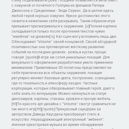
стену, подкалывая игрока. Позднее объявляется антагонист
с озвучкой от почётного Голлума из фильмов Питера
Джексона о Средиземьи - Энди Серкис. Да в целом здесь
любой герой хорошо озвучен. Яркое достоинство этого
сюжета в нежелании себя раскрывать. Таким образом игра
призывает присматриваться к окружению. [u]Полная картина
складывается только после прочтения текстов чужих
"емейлов" на уровнях[/u]. Кат-сцен могу вспомнить лишь две.
Обескуражил "Volume" своей концовкой. Своей абсурдной
позитивностью она противоречит жёсткому развитию
событий на последних уровнях - рояль в кустах, проще
говоря. [quote]В игре аж сотня уникальных локаций. Для
визуального оформления разработчики умело применили
минимализм. Примитивные 3D-полигоны представляют из
себя практически все объекты окружения, локации
регулярно меняют базовые цвета, построение, освещение,
где-то тональность и атмосферу заодно. Частные
корпорации, которых обворовывает главный герой, дают о
себе знать по интерьерам. Можно наткнуться на статуи
динозавров, картины, стаканы, кровати и прочую мебель.
[h1]По красоте арт-дизайна с "Volume" смогут сравниться не
так много игр[/h1][/quote] Прекрасный саундтрек за
авторством Дэвида Хаусдена преобразует стелс в
искусство. Нераздражающий электронный "эмбиент",
эпичная оркестровая музыка во время обнаружения.