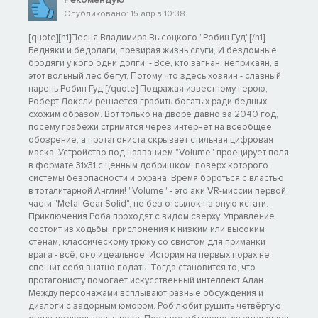
Опубликовано: 15 апр в 10:38
[quote][h1]Песня Владимира Высоцкого "Робин Гуд"[/h1]
Бедняки и бедолаги, презирая жизнь слуги, И бездомные
бродяги у кого одни долги, - Все, кто загнан, неприкаян, в
этот вольный лес бегут, Потому что здесь хозяин - славный
парень Робин Гуд![/quote] Подражая известному герою,
Роберт Локсли решается грабить богатых ради бедных
схожим образом. Вот только на дворе давно за 2040 год,
посему грабежи стримятся через интернет на всеобщее
обозрение, а протагониста скрывает стильная цифровая
маска. Устройство под названием "Volume" проецирует поля
в формате 31x31 с ценным добришком, поверх которого
системы безопасности и охрана. Время бороться с властью
в тоталитарной Англии! "Volume" - это аки VR-миссии первой
части "Metal Gear Solid", не без отсылок на оную кстати.
Приключения Роба проходят с видом сверху. Управление
состоит из ходьбы, прислонения к низким или высоким
стенам, классическому трюку со свистом для приманки
врага - всё, оно идеальное. История на первых порах не
спешит себя внятно подать. Тогда становится то, что
протагонисту помогает искусственный интеллект Алан.
Между персонажами всплывают разные обсуждения и
диалоги с задорным юмором. Роб любит рушить четвёртую