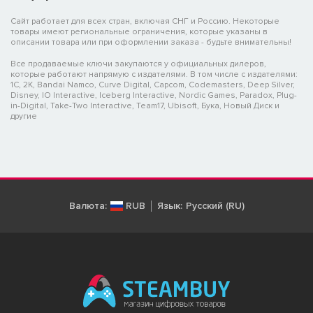
Сайт работает для всех стран, включая СНГ и Россию. Некоторые
товары имеют региональные ограничения, которые указаны в
описании товара или при оформлении заказа - будьте внимательны!
Все продаваемые ключи закупаются у официальных дилеров,
которые работают напрямую с издателями. В том числе с издателями:
1C, 2K, Bandai Namco, Curve Digital, Capcom, Codemasters, Deep Silver,
Disney, IO Interactive, Iceberg Interactive, Nordic Games, Paradox, Plug-
in-Digital, Take-Two Interactive, Team17, Ubisoft, Бука, Новый Диск и
другие
Валюта:
RUB
Язык:
Русский (RU)