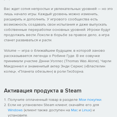
Вас ждет сотня непростых и увлекательных уровней — но это
лишь начало игры. Каждый уровень можно изменить,
расширить и дополнить. У игрового сообщества есть
возможность создавать свои испытания и даже выпускать
собственные переработки основных уровней. Игроки будут
продолжать вести Локсли в борьбе за правое дело, а игра
станет развиваться и расти.
Volume — игра о ближайшем будущем, в которой заново
рассказывается легенда о Робине Гуде. В ее озвучке
принимали участие Дэнни Уоллес (Thomas Was Alone), Чарли
Макдоннел и знаменитый актер Энди Серкис («Властелин
колец», «Планета обезьян») в роли Гисборна.
Активация продукта в Steam
Получите оплаченный товар в разделе
Мои покупки
.
Если не установлен Steam клиент, скачайте его для
Windows
(клиент также доступен на
Mac
и
Linux
) и
установите.