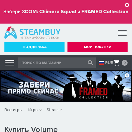
Забери
XCOM: Chimera Squad
и
FRAMED Collection
бесплатно
ПОДДЕРЖКА
МОИ ПОКУПКИ
RUB
0
Все игры
Игры
Steam
Купить Volume