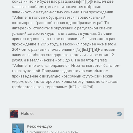
конца ничто не будет вас раздражать[/h1] [b]Я нашёл две
главные проблемы, если вам захочется отбросить
линейность с казуальностью конечно. При прохождении
"Volume" в голове обустраивается парадоксальный
оксюморон - "разнообразная однообразная игра". То
интересно "стелсить" в окружении с регулярной сменой
условий да архитектуры, то впадаешь в уныние. За один
присест однозначно такое не осилить. Я начал как-то раз
прохождение в 2016 году, а закончил позднее уже в этом,
2017-ом, с разными впечатлениями.[/b] [list][*][h1]На момент
написания обзора стандартные карточки к игре стоят 1-2
рубля, а металлические - от 3 до 6. Не за что[/h1][/list]
"Volume" мне очень понравился. Игра не пытается быть чем-
то нагруженной. Получилось достаточно самобытное
произведение с визуально красочным футуристическим
миром, осилить которое до конца смогут лишь не слишком
требовательные и терпеливые. [h1]7 из 10[/h1]
Halele.
Рекомендую
Опубликовано: 23 июн в 15:42