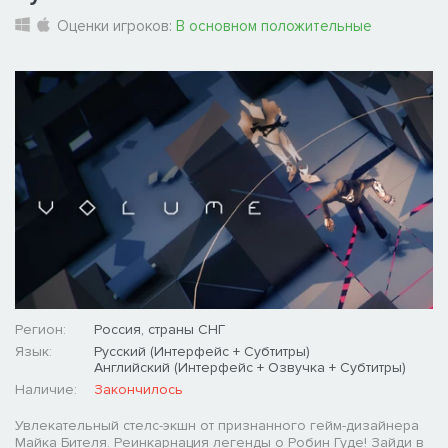
Оценки игроков:
В основном положительные
Регион:
Россия, страны СНГ
Язык:
Русский (Интерфейс + Субтитры)
Английский (Интерфейс + Озвучка + Субтитры)
Наличие:
Закончилось
Увлекательный стелс-экшн от признанного гейм-дизайнера
Майка Бителя. Реинкарнация легенды о Робин Гуде! Зайди в