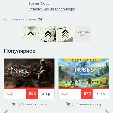
Steam Cloud
Remote Play на телевизоре
Достижения Steam:
24
Показать
все
Популярное
-95%
-87%
49
р
99
р
Добавить в корзину
Добавить в корзину