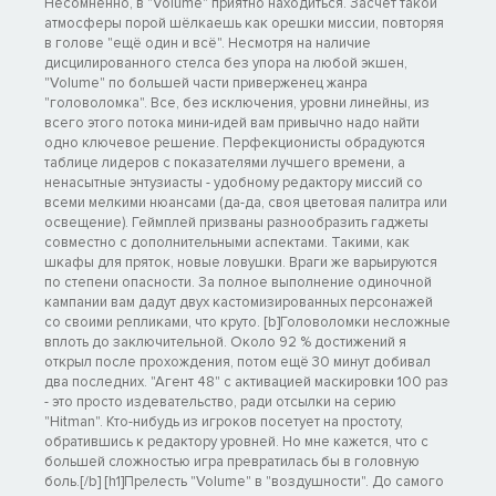
Несомненно, в "Volume" приятно находиться. Засчёт такой
атмосферы порой шёлкаешь как орешки миссии, повторяя
в голове "ещё один и всё". Несмотря на наличие
дисцилированного стелса без упора на любой экшен,
"Volume" по большей части приверженец жанра
"головоломка". Все, без исключения, уровни линейны, из
всего этого потока мини-идей вам привычно надо найти
одно ключевое решение. Перфекционисты обрадуются
таблице лидеров с показателями лучшего времени, а
ненасытные энтузиасты - удобному редактору миссий со
всеми мелкими нюансами (да-да, своя цветовая палитра или
освещение). Геймплей призваны разнообразить гаджеты
совместно с дополнительными аспектами. Такими, как
шкафы для пряток, новые ловушки. Враги же варьируются
по степени опасности. За полное выполнение одиночной
кампании вам дадут двух кастомизированных персонажей
со своими репликами, что круто. [b]Головоломки несложные
вплоть до заключительной. Около 92 % достижений я
открыл после прохождения, потом ещё 30 минут добивал
два последних. "Агент 48" с активацией маскировки 100 раз
- это просто издевательство, ради отсылки на серию
"Hitman". Кто-нибудь из игроков посетует на простоту,
обратившись к редактору уровней. Но мне кажется, что с
большей сложностью игра превратилась бы в головную
боль.[/b] [h1]Прелесть "Volume" в "воздушности". До самого