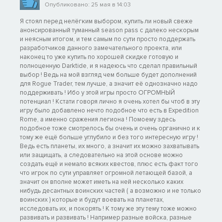
Опубликовано: 25 мая в 14:03
Я стоял перед нелёгким выбором, купить ли новый свеже
анонсированный туманный season pass с далеко нескорым
и неясным итогом, и тем самым по сути просто поддержать
разработчиков данного замечательного проекта, или
наконец то уже купить по хорошей скидке готовую и
полноценную Darktide, и я надеюсь что сделал правильный
выбор ! Ведь на мой взгляд чем больше будет дополнений
для Rogue Trader, тем лучше, а значит её однозначно надо
поддерживать ! Ибо у этой игры просто ОГРОМНЫЙ
потенциал ! Кстати говоря лично я очень хотел бы чтоб в эту
игру было добавлено нечто подобное что есть в Expedition
Rome, а именно сражения легиона ! Помоему здесь
подобное тоже смотрелось бы очень и очень органично и к
тому же ещё больше углубило и без того интересную игру !
Ведь есть планеты, их много, а значит их можно захватывать
или защищать, а следовательно на этой основе можно
создать ещё и немало всяких квестов, плюс есть факт того
что игрок по сути управляет огромной летающей базой, а
значит он вполне может иметь на ней несколько каких
нибудь десантных воинских частей ( а возможно и не только
воинских ) которые и будут воевать на планетах,
исследовать их, и покорять ! К тому же эту тему тоже можно
развивать и развивать ! Например разные войска, разные