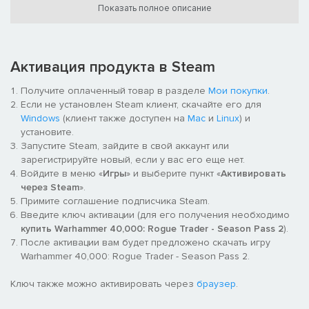
как погоня за богатством, обернётся экспедицией в самое
Показать полное описание
сердце неизведанного. Исследуйте меняющие форму
коридоры, избегайте древних ловушек и познавайте
странные тайны, не поддающиеся логике. К вам
присоединится новый компаньон — кто-то, неразрывно
Активация продукта в Steam
связанный с этим немыслимым местом. В этом дополнении
вас ждёт новая сюжетная линия, загадочный новый регион,
Получите оплаченный товар в разделе
Мои покупки
.
необычные враги и новые элементы игровой механики.
Если не установлен Steam клиент, скачайте его для
Windows
(клиент также доступен на
Mac
и
Linux
) и
Appearance pack
установите.
Запустите Steam, зайдите в свой аккаунт или
Абеляр, принеси мне зеркало!
Привнесите свежую струю в
зарегистрируйте новый, если у вас его еще нет.
свою внешность во время странствий по простору Коронус.
Войдите в меню «
Игры
» и выберите пункт «
Активировать
Данный комплект включает в себя 7 новых уникальных
через Steam
».
причёсок — 4 для мужчин и 3 для женщин, а также 4 особых
Примите соглашение подписчика Steam.
аугметических импланта для Лорда-капитана. Ведёте ли вы
Введите ключ активации (для его получения необходимо
переговоры о союзе или уничтожаете своих врагов —
купить Warhammer 40,000: Rogue Trader - Season Pass 2
).
делайте это со стилем! Бесплатно для всех владельцев
После активации вам будет предложено скачать игру
Season Pass 2.
Warhammer 40,000: Rogue Trader - Season Pass 2.
Ключ также можно активировать через
браузер
.