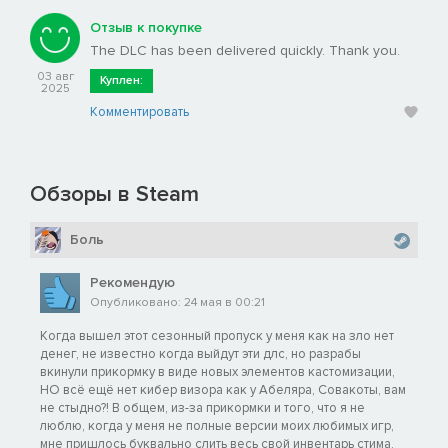
Отзыв к покупке
The DLC has been delivered quickly. Thank you.
03 авг
Куплен:
2025
Комментировать
Обзоры в Steam
Боль
Рекомендую
Опубликовано: 24 мая в 00:21
Когда вышел этот сезонный пропуск у меня как на зло нет
денег, не известно когда выйдут эти длс, но разрабы
вкинули прикормку в виде новых элементов кастомизации,
НО всё ещё нет кибер визора как у Абеляра, Совакоты, вам
не стыдно?! В общем, из-за прикормки и того, что я не
люблю, когда у меня не полные версии моих любимых игр,
мне пришлось буквально слить весь свой инвентарь стима,