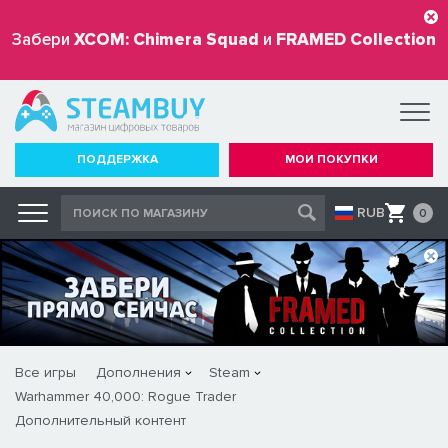
Забери
XCOM: Chimera Squad
и
FRAMED Collection
бесплатно
ПОДДЕРЖКА
МОИ ПОКУПКИ
RUB
0
Все игры
Дополнения
Steam
Warhammer 40,000: Rogue Trader
Дополнительный контент