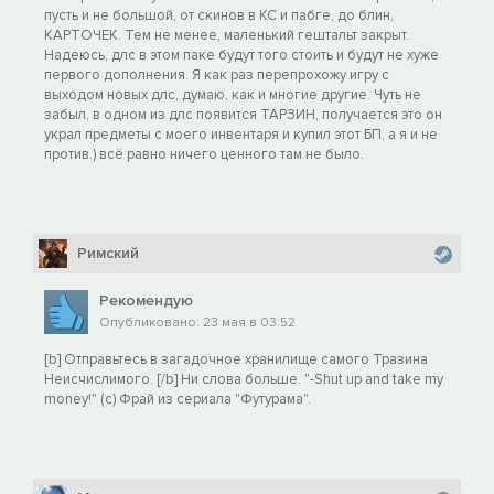
пусть и не большой, от скинов в КС и пабге, до блин,
КАРТОЧЕК. Тем не менее, маленький гештальт закрыт.
Надеюсь, длс в этом паке будут того стоить и будут не хуже
первого дополнения. Я как раз перепрохожу игру с
выходом новых длс, думаю, как и многие другие. Чуть не
забыл, в одном из длс появится ТАРЗИН, получается это он
украл предметы с моего инвентаря и купил этот БП, а я и не
против.) всё равно ничего ценного там не было.
Римский
Рекомендую
Опубликовано: 23 мая в 03:52
[b] Отправьтесь в загадочное хранилище самого Тразина
Неисчислимого. [/b] Ни слова больше. "-Shut up and take my
money!" (c) Фрай из сериала "Футурама".