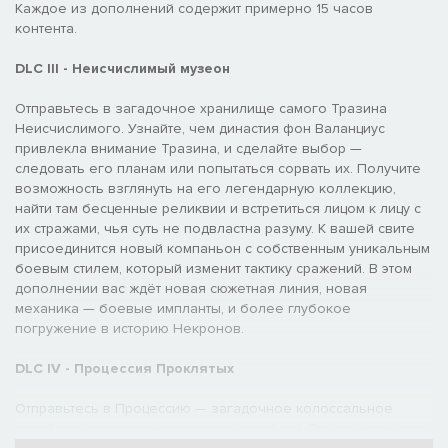
Каждое из дополнений содержит примерно 15 часов
контента.
DLC III - Неисчислимый музеон
Отправьтесь в загадочное хранилище самого Тразина
Неисчислимого. Узнайте, чем династия фон Валанциус
привлекла внимание Тразина, и сделайте выбор —
следовать его планам или попытаться сорвать их. Получите
возможность взглянуть на его легендарную коллекцию,
найти там бесценные реликвии и встретиться лицом к лицу с
их стражами, чья суть не подвластна разуму. К вашей свите
присоединится новый компаньон с собственным уникальным
боевым стилем, который изменит тактику сражений. В этом
дополнении вас ждёт новая сюжетная линия, новая
механика — боевые импланты, и более глубокое
погружение в историю Некронов.
DLC IV - Процессия Проклятых
Отправьтесь в Процессию — загадочное колоссальное
кладбище затерянных в пустоте кораблей. То, что начнётся