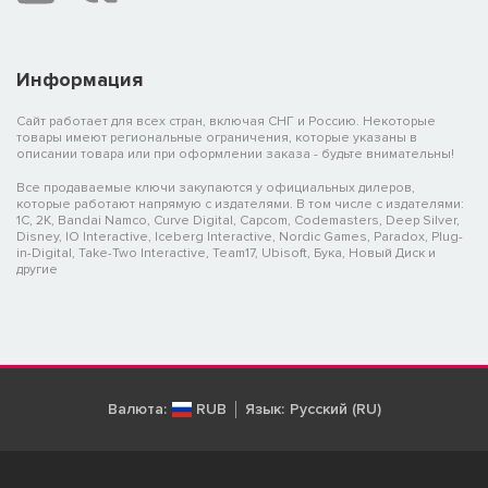
Информация
Сайт работает для всех стран, включая СНГ и Россию. Некоторые
товары имеют региональные ограничения, которые указаны в
описании товара или при оформлении заказа - будьте внимательны!
Все продаваемые ключи закупаются у официальных дилеров,
которые работают напрямую с издателями. В том числе с издателями:
1C, 2K, Bandai Namco, Curve Digital, Capcom, Codemasters, Deep Silver,
Disney, IO Interactive, Iceberg Interactive, Nordic Games, Paradox, Plug-
in-Digital, Take-Two Interactive, Team17, Ubisoft, Бука, Новый Диск и
другие
Валюта:
RUB
Язык:
Русский (RU)