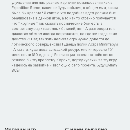
улучшения для них, разные карточки командования как в
Expedition Rome, какие нибудь события, в общем ммм, какая
была бы красота ! Я считаю что подобная идея должна быть
реализована в данной игре, а то как то странно получается
что " крупные " так сказать космические бои есть, а
соответствующих наземных баталий, нет ! А разговоры то в
диалогах об этом иногда встречаются, но где же тогда само
действо ? ! Нет, так жить нельзя ! Игру нужно довести до
логического совершенства ! Даёшь полки Астра Милитарум
! А кстати, куда девать людской ресурс мне интересно ? У
меня почти 180 единиц ! Реализация наземных войн легко
решило бы эту проблему. Короче, держу кулачки за эту игру,
надеюсь на развитие и эволюцию сего проекта. Буду щупать
ВСЁ !
Магазин игр
C нами выгодно