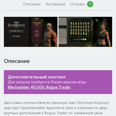
Описание
Активация
Отзывы
7
Описание
Дополнительный контент
Для запуска требуется Steam-версия игры
Warhammer 40,000: Rogue Trader
.
Два новых путешествия во мрачную тьму Простора Коронус
ждут вас! Приобретайте Apperance pack и комплект из двух
крупных дополнений к Rogue Trader по сниженной цене.