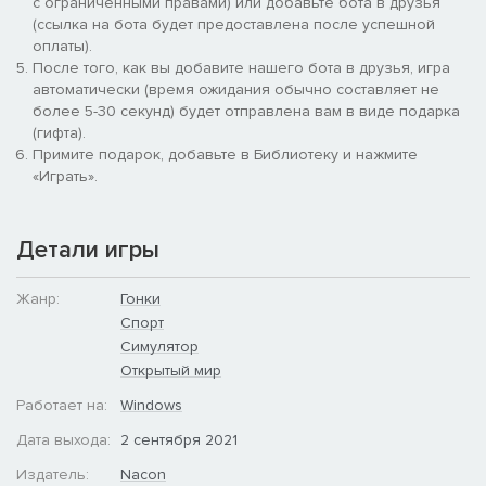
с ограниченными правами) или добавьте бота в друзья
киберспорт с ежедневными и еженедельными испытаниями,
(ссылка на бота будет предоставлена после успешной
а также клубами, позволяющими создавать собственные
оплаты).
соревнования — найдите достойных противников среди
После того, как вы добавите нашего бота в друзья, игра
игрового сообщества.
автоматически (время ожидания обычно составляет не
более 5-30 секунд) будет отправлена вам в виде подарка
(гифта).
Примите подарок, добавьте в Библиотеку и нажмите
«Играть».
Детали игры
Жанр:
Гонки
Спорт
Симулятор
Открытый мир
Работает на:
Windows
Дата выхода:
2 сентября 2021
Издатель:
Nacon