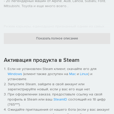
- 20 легендарных машин от Alpine, Audi, Lancia, Subaru, Ford,
Mitsubishi, Toyota и еще много всего...
Режим карьеры, единодушно признанный одним из самых
лучших и проработанных режимов в игре, также был
полностью переработан и обзавелся редактором ливрей —
Показать полное описание
теперь вы можете создать собственную команду и
раскрасить современные автомобили в свои цвета!
Активация продукта в Steam
Благодаря гиперреалистичному и сверхточному
Если не установлен Steam клиент, скачайте его для
физическому движку вождение в WRC 10 — с
Windows
(клиент также доступен на
Mac
и
Linux
) и
усовершенствованными аэродинамикой, турбонаддувом и
установите.
торможением — стало еще лучше на любых дорожных
Запустите Steam, зайдите в свой аккаунт или
покрытиях! Для усиления эффекта погружения в игру был
зарегистрируйте новый, если у вас его еще нет.
обновлен звуковой дизайн.
При оформлении заказа, предоставьте ссылку на свой
профиль в Steam или ваш
SteamID
состоящий из 18 цифр
(765***).
Ожидайте приглашения от нашего бота (если у вас аккаунт
А для тех, кому не чужд дух соперничества, мы предлагаем