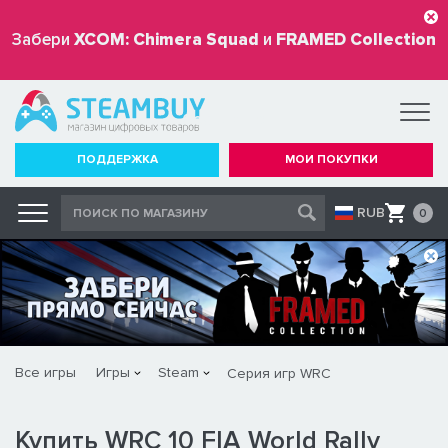
Забери
XCOM: Chimera Squad
и
FRAMED Collection
бесплатно
ПОДДЕРЖКА
МОИ ПОКУПКИ
RUB
0
Все игры
Игры
Steam
Серия игр WRC
Купить WRC 10 FIA World Rally