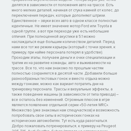
делятся в зависимости от положения авто на трассе. Есть
много мелких деталей, начиная от стука камней от колес, до
переключения передач, которые дополняют штрихи.
Единственное – звуки всех авто в одном классе полностью
идентичные. Не имеет значение мотор Ford или Toyota в
одной группе, а вот при переходе уже есть небольшие
отличия. При полноценной акустики в 5.1 можно
наслаждаться еще большим количеством деталей. Перед
нами все тот же режим карьеры (который с точки зрения, к
примеру, при найме персонала потерял в удобстве).
Проходим этапы, получаем деньги и очки специализации и
тратим их на развитие команды, авто и выживаемости на
трассе. Все то, что нам знакомо по прошлым частям
полностью сохраняется в десятой части. Добавили больше
разнообразных тестовых гонок и вместо отдыха можно
между гонками, можно как вариант потратить дни на
тренировку персонала. Трассы и визуальные эффекты, а
также поведение машины (в зависимости от типа привода) –
все осталось без изменений. Огромным плюсом в игре
является появление отдельной серии «50-летия WRC».
Множество (уже знакомых нам спецучастков) и возможность
попробовать свои силы в исторических гонках на
исторических автомобилях. Тут есть куда разогнаться.
Добро пожаловать потренироваться, к примеру на Peugeot