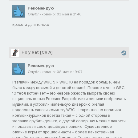
Рекомендую
Опубликовано: 03 мая в 21:46
красота да и только
Holy Rat [CR.A]
Рекомендую
Опубликовано: 08 мая в 19:07
Различий между WRC 9 и WRC 10 на порядок больше, чем
было между восьмой и девятой серией. Первое с чего WRC
10 тебя встречает – это невозможность выбрать своею
национальностью Россию. Разработчики решили побренчать
муднями, и устроили маленькую диверсию, желая
поцеловать сапоги комитету WRC. Неприятно, но политика
конъюнктурщиков всегда такая – с одной стороны в
желании срубить деньги, с другой совершая мелкие пакости
и показывая свою дешёвую позицию. Существенное
отличие игры от прошлой части – более качественная
проработка акустической модели. Теперь звуки уже четко