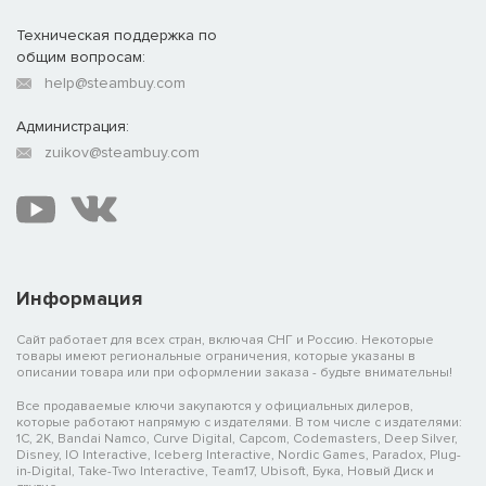
Техническая поддержка по
общим вопросам:
help@steambuy.com
Администрация:
zuikov@steambuy.com
Информация
Сайт работает для всех стран, включая СНГ и Россию. Некоторые
товары имеют региональные ограничения, которые указаны в
описании товара или при оформлении заказа - будьте внимательны!
Все продаваемые ключи закупаются у официальных дилеров,
которые работают напрямую с издателями. В том числе с издателями:
1C, 2K, Bandai Namco, Curve Digital, Capcom, Codemasters, Deep Silver,
Disney, IO Interactive, Iceberg Interactive, Nordic Games, Paradox, Plug-
in-Digital, Take-Two Interactive, Team17, Ubisoft, Бука, Новый Диск и