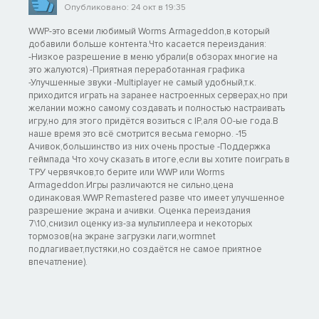
Опубликовано: 24 окт в 19:35
WWP-это всеми любимый Worms Armageddon,в который
добавили больше контента.Что касается переиздания:
-Низкое разрешение в меню убрали(в обзорах многие на
это жалуются) -Приятная переработанная графика
-Улучшенные звуки -Multiplayer не самый удобный,т.к.
приходится играть на заранее настроенных серверах,но при
желании можно самому создавать и полностью настраивать
игру,но для этого придётся возиться с IP,аля 00-ые года.В
наше время это всё смотрится весьма геморно. -15
Ачивок,большинство из них очень простые -Поддержка
геймпада Что хочу сказать в итоге,если вы хотите поиграть в
ТРУ червячков,то берите или WWP или Worms
Armageddon.Игры различаются не сильно,цена
одинаковая.WWP Remastered разве что имеет улучшенное
разрешение экрана и ачивки. Оценка переиздания
7\10,снизил оценку из-за мультиплеера и некоторых
тормозов(на экране загрузки лаги,wormnet
подлагивает,пустяки,но создаётся не самое приятное
впечатление).