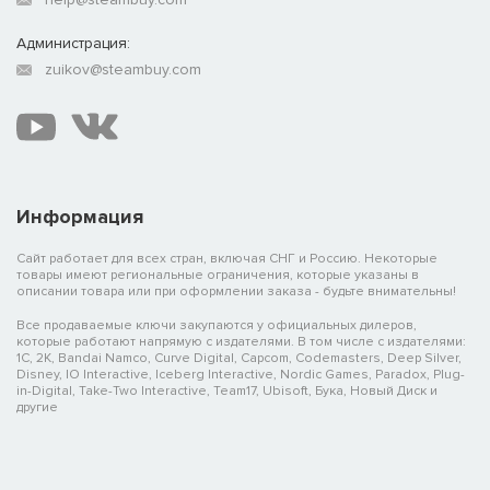
Администрация:
zuikov@steambuy.com
Информация
Сайт работает для всех стран, включая СНГ и Россию. Некоторые
товары имеют региональные ограничения, которые указаны в
описании товара или при оформлении заказа - будьте внимательны!
Все продаваемые ключи закупаются у официальных дилеров,
которые работают напрямую с издателями. В том числе с издателями:
1C, 2K, Bandai Namco, Curve Digital, Capcom, Codemasters, Deep Silver,
Disney, IO Interactive, Iceberg Interactive, Nordic Games, Paradox, Plug-
in-Digital, Take-Two Interactive, Team17, Ubisoft, Бука, Новый Диск и
другие