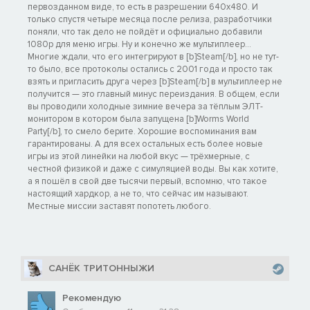
первозданном виде, то есть в разрешении 640х480. И
только спустя четыре месяца после релиза, разработчики
поняли, что так дело не пойдёт и официально добавили
1080p для меню игры. Ну и конечно же мультиплеер...
Многие ждали, что его интегрируют в [b]Steam[/b], но не тут-
то было, все протоколы остались с 2001 года и просто так
взять и пригласить друга через [b]Steam[/b] в мультиплеер не
получится — это главный минус переиздания. В общем, если
вы проводили холодные зимние вечера за тёплым ЭЛТ-
монитором в котором была запущена [b]Worms World
Party[/b], то смело берите. Хорошие воспоминания вам
гарантированы. А для всех остальных есть более новые
игры из этой линейки на любой вкус — трёхмерные, с
честной физикой и даже с симуляцией воды. Вы как хотите,
а я пошёл в свой две тысячи первый, вспомню, что такое
настоящий хардкор, а не то, что сейчас им называют.
Местные миссии заставят попотеть любого.
САНЁК ТРИТОННЫЖИ
Рекомендую