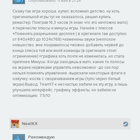
Опубликовано: 11 мая в 21:28
Скажу так игра хороша, купил, вспомнил детство, ну хоть
оригинальной игры тут не оказазлось, решил купить
ремастер. Поиграв 16,3 часов (я знаю что это ничтожно мало)
я перечислю плюсы и минусы игры. Начнём с плюсов
+Поменять разрешение дисплея ( в оригинале там доступно
от 640х480 до 1024х768) +изменены звуки (неплохое
новшество, мне понравилось) +можно добавить червей до
конца списка той или иной команды (в оригинале стоит
ограничение) +графика хоть почти не изменилась, но стала
приятнее Минусы -Когда заходишь в матч, какие то полосы
на экране,червяками управлять невозможно -до сих пор
нельзя поменять управление -вырезали некоторые флаги и
озвучку -косяк с сворачиванием игры (тупо чёрно белый
экран) Вывод: Team17 к несчастью забили на эту игру, а лишь
улучшили интерфейс, графику, эффекты, но забили на
оптимизацию. 7.5/10
NeatKX
Рекомендую