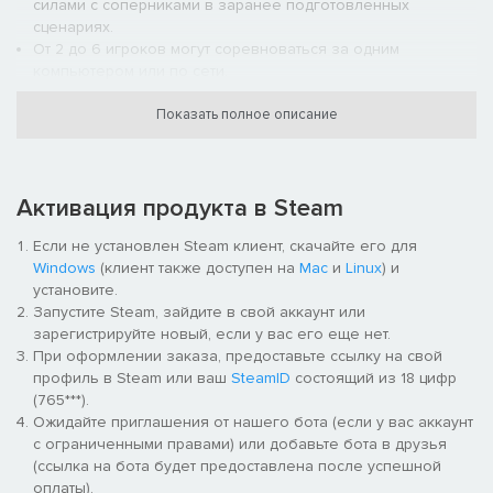
силами с соперниками в заранее подготовленных
сценариях.
От 2 до 6 игроков могут соревноваться за одним
компьютером или по сети.
Настоящий праздник для вояк: около 60 видов оружия, от
диетической базуки до высококалорийного Бетонного
Показать полное описание
осла! Эй, друг!
Если вы опоздали на вечеринку, не беда. С помощью
нашего тренировочного раздела вы можете быстро
Активация продукта в Steam
присоединится и начать играть с другими игроками.
Блестящая графика в формате 1080p/60 кадров в секунду
Если не установлен Steam клиент, скачайте его для
Улучшенные, полностью новые звуковые эффекты оружия
Windows
(клиент также доступен на
Mac
и
Linux
) и
Сохранение на "облако"
установите.
Полная поддержка контроллера
Запустите Steam, зайдите в свой аккаунт или
Таблицы лидеров Steam
зарегистрируйте новый, если у вас его еще нет.
Достижения Steam
При оформлении заказа, предоставьте ссылку на свой
Режимы
профиль в Steam или ваш
SteamID
состоящий из 18 цифр
(765***).
Ожидайте приглашения от нашего бота (если у вас аккаунт
Режим Quickstart — начните играть без промедления с
с ограниченными правами) или добавьте бота в друзья
предустановленными командами и наборами оружия
(ссылка на бота будет предоставлена после успешной
против ИИ (Вормбот).
оплаты).