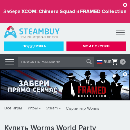
Забери
XCOM: Chimera Squad
и
FRAMED Collection
бесплатно
ПОДДЕРЖКА
МОИ ПОКУПКИ
RUB
0
Все игры
Игры
Steam
Серия игр Worms
Купить Worms World Party