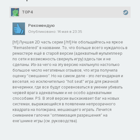
T0P4
Рекомендую
Опубликовано: 14 мая в 23:35
[h1] Лучшая 2D часть серии [/h1] Не обольщайтесь на яркое
"Remastered" в названии. То, что больше всего нуждалось в
ремастере ещё в старой версии (адекватный мультиплеер
по сети и возможность свернуть игру) здесь так и не
сделаны. Из-за чего на эту версию нахлынуло настолько
большое число негативных отзывов, что игра получила
оценку "смешанно". Но на самом деле - это легендарная и
веселая, но исключительно "hot seat" игра для ржачной
вечеринки, где все будут соревноваться в умении убивать
червей врага адекватными и не особо адекватными
способами. P.S. В этой версии выскакивает баг на новых
системах, выражающийся в появлении непрозрачного
квадрата на полэкрана, мешающего играть. Лечится
сниманием галочки "оптимизация разрешения" на
exe'шнике игры (см. руководства).