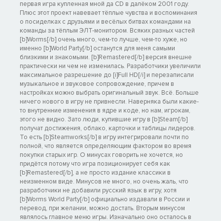
первая игра купленная мной да CD в далёком 2001 году.
Плюс этот проект навевает тёплые чувства и воспоминания
о посиделках с друзьями и весёлых битвах командами на
команды за тёплым ЭЛТ-монитором. Всяких разных частей
[b]Worms[/b] очень много, чем-то лучше, чем-то хуже, но
именно [b]World Party[/b] останутся для меня самыми
близкими и знакомыми. [b]Remastered[/b] версия внешне
практически ни чем не изменилась. Разработчики увеличили
максимальное разрешение до [i]Full HD[/i] и перезаписали
музыкальное и звуковое сопровождение, причем в
настройках можно выбрать оригинальный звук. Всё. Больше
ничего нового в игру не привнесли. Наверняка были какие-
то внутренние изменения в ядре и коде, но нам, игрокам,
этого не видно. Зато люди, купившие игру в [b]Steam[/b]
получат достижения, облако, карточки и таблицы лидеров.
То есть [b]Steamworks[/b] в игру интегрировали почти по
полной, что является определяющим фактором во время
покупки старых игр. О минусах говорить не хочется, но
придётся потому что игра позиционирует себя как
[b]Remastered[/b], а не просто издание классики в
неизменном виде. Минусов не много, но очень жаль, что
разработчики не добавили русский язык в игру, хотя
[b]Worms World Party[/b] официально издавали в России и
перевод, при желании, можно достать. Вторым минусом
являлось главное меню игры. Изначально оно осталось в