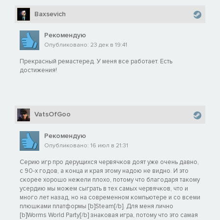
Baxsevich
Рекомендую
Опубликовано: 23 дек в 19:41
Прекрасный ремастеред. У меня все работает. Есть
достижения!
VatsOfGoo
Рекомендую
Опубликовано: 16 июл в 21:31
Серию игр про дерущихся червячков доят уже очень давно,
с 90-х годов, а конца и края этому надою не видно. И это
скорее хорошо нежели плохо, потому что благодаря такому
усердию мы можем сыграть в тех самых червячков, что и
много лет назад, но на современном компьютере и со всеми
плюшками платформы [b]Steam[/b]. Для меня лично
[b]Worms World Party[/b] знаковая игра, потому что это самая