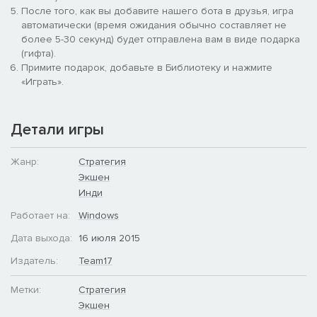
Обучение — тренировка в дисциплинах на ваш выбор.
После того, как вы добавите нашего бота в друзья, игра
Тренировка идет на время.
автоматически (время ожидания обычно составляет не
Миссии — разные по сложности, от легких до сложных.
более 5-30 секунд) будет отправлена вам в виде подарка
Пользовательские ландшафты для завоеванных миссий,
(гифта).
разблокирование для обычных режимов.
Примите подарок, добавьте в Библиотеку и нажмите
Миссии Time Attack — можно проходить разными
«Играть».
способами. Задача игрока — выяснить, какой из способов
самый быстрый.
Миссия Deathmatch — похожа на обычную игру. Игрок
Детали игры
сражается с рядом компьютерных команд, проходя уровни
с постепенно возрастающей сложностью.
Жанр:
Стратегия
Экшен
Инди
Работает на:
Windows
Дата выхода:
16 июля 2015
Издатель:
Team17
Метки:
Стратегия
Экшен