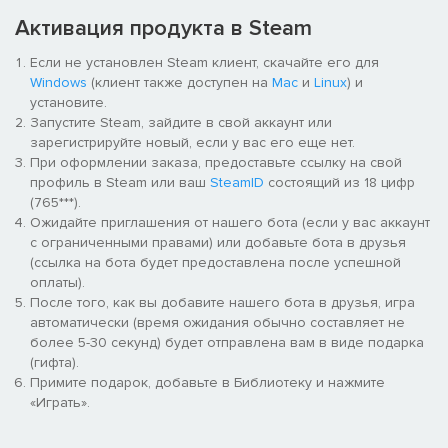
свежую историю. Сюжет развивается через разных
персонажей, давая игроку возможность побыть в роли
Активация продукта в Steam
разных личностей, у которых свои теории и сомнения.
Если не установлен Steam клиент, скачайте его для
Возможность отступить, управление припасами, сбор
Windows
(клиент также доступен на
Mac
и
Linux
) и
артефактов, решение загадок в окружении и общая
установите.
сложность помогут игрокам перенестись на несколько
Запустите Steam, зайдите в свой аккаунт или
десятилетий назад и задрожать от ужаса при встрече с их
зарегистрируйте новый, если у вас его еще нет.
первыи настоящим дневным кошмаром.
При оформлении заказа, предоставьте ссылку на свой
профиль в Steam или ваш
SteamID
состоящий из 18 цифр
(765***).
Ожидайте приглашения от нашего бота (если у вас аккаунт
с ограниченными правами) или добавьте бота в друзья
(ссылка на бота будет предоставлена после успешной
оплаты).
После того, как вы добавите нашего бота в друзья, игра
автоматически (время ожидания обычно составляет не
более 5-30 секунд) будет отправлена вам в виде подарка
Main features:
(гифта).
Вид от первого лица разных персонажей – посмотрите на
Примите подарок, добавьте в Библиотеку и нажмите
историю под разными углами и узнайте правду.
«Играть».
Ужасные враги – детальная визуализация и
правдоподобная анимация расчленения