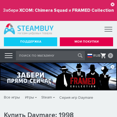
Забери
XCOM: Chimera Squad
и
FRAMED Collection
бесплатно
ПОДДЕРЖКА
МОИ ПОКУПКИ
RUB
0
Все игры
Игры
Steam
Серия игр Daymare
Купить Daymare: 1998