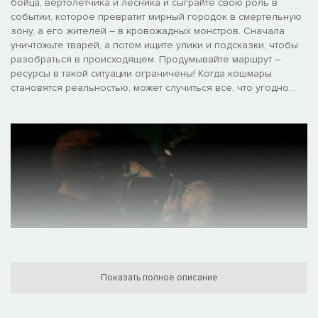
бойца, вертолетчика и лесника и сыграйте свою роль в
событии, которое превратит мирный городок в смертельную
зону, а его жителей – в кровожадных монстров. Сначала
уничтожьте тварей, а потом ищите улики и подсказки, чтобы
разобраться в происходящем. Продумывайте маршрут –
ресурсы в такой ситуации ограничены! Когда кошмары
становятся реальностью, может случиться все, что угодно...
Фанаты культовых кинолент и классических мрачных хоррор-
игр на выживание из 90-х будут в восторге от того, как
Показать полное описание
DAYMARE: 1998 передает атмосферу любимых произведений
конца тысячелетия и при этом рассказывает типичную, но