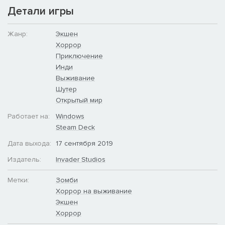
Реалистичный дисплей – проверяйте инвентарь, здоровье
Детали игры
и свое расположение на специальном приборе
Загадки в окружении – найти дорогу будет непросто,
ищите подсказки
Жанр:
Экшен
Классическая механика – ограниченные боеприпасы и
Хоррор
точки сохранений, отступления, коллекционные предметы,
Приключение
сильные враги и многое другое
Инди
Современная графика и эффекты – классика становится
Выживание
лучше с Unreal Engine 4
Шутер
Окунитесь в 90-е – оммаж эпохе с массой отсылок
Открытый мир
Работает на:
Windows
Steam Deck
Дата выхода:
17 сентября 2019
Издатель:
Invader Studios
Метки:
Зомби
Хоррор на выживание
Экшен
Хоррор