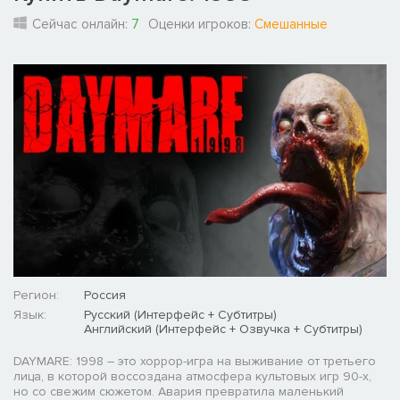
Сейчас онлайн:
7
Оценки игроков:
Смешанные
Регион:
Россия
Язык:
Русский (Интерфейс + Субтитры)
Английский (Интерфейс + Озвучка + Субтитры)
DAYMARE: 1998 – это хоррор-игра на выживание от третьего
лица, в которой воссоздана атмосфера культовых игр 90-х,
но со свежим сюжетом. Авария превратила маленький