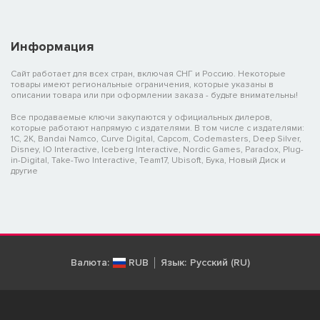
Информация
Сайт работает для всех стран, включая СНГ и Россию. Некоторые
товары имеют региональные ограничения, которые указаны в
описании товара или при оформлении заказа - будьте внимательны!
Все продаваемые ключи закупаются у официальных дилеров,
которые работают напрямую с издателями. В том числе с издателями:
1C, 2K, Bandai Namco, Curve Digital, Capcom, Codemasters, Deep Silver,
Disney, IO Interactive, Iceberg Interactive, Nordic Games, Paradox, Plug-
in-Digital, Take-Two Interactive, Team17, Ubisoft, Бука, Новый Диск и
другие
Валюта:
RUB
Язык:
Русский (RU)