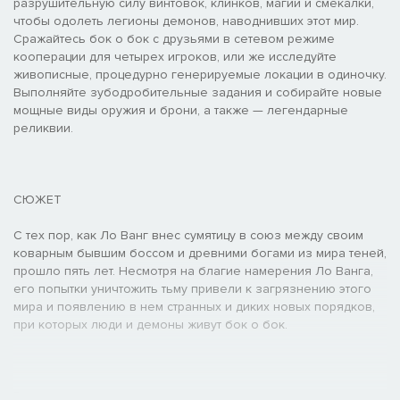
разрушительную силу винтовок, клинков, магии и смекалки,
чтобы одолеть легионы демонов, наводнивших этот мир.
Сражайтесь бок о бок с друзьями в сетевом режиме
кооперации для четырех игроков, или же исследуйте
живописные, процедурно генерируемые локации в одиночку.
Выполняйте зубодробительные задания и собирайте новые
мощные виды оружия и брони, а также — легендарные
реликвии.
СЮЖЕТ
С тех пор, как Ло Ванг внес сумятицу в союз между своим
коварным бывшим боссом и древними богами из мира теней,
прошло пять лет. Несмотря на благие намерения Ло Ванга,
его попытки уничтожить тьму привели к загрязнению этого
мира и появлению в нем странных и диких новых порядков,
при которых люди и демоны живут бок о бок.
Воин, некогда наводивший на всех ужас, теперь живет в