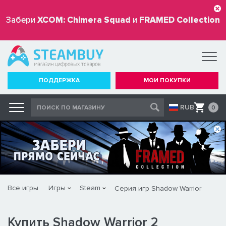
Забери
XCOM: Chimera Squad
и
FRAMED Collection
бесплатно
ПОДДЕРЖКА
МОИ ПОКУПКИ
RUB
0
Все игры
Игры
Steam
Серия игр Shadow Warrior
Купить Shadow Warrior 2