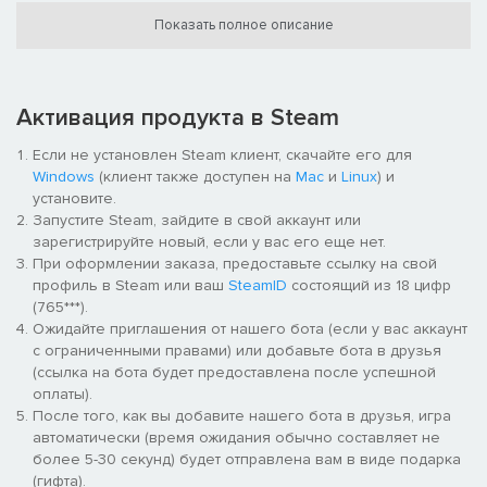
постоянно меняющихся дебрях, вне досягаемости врагов и
Показать полное описание
вдали от неонового сияния киберметрополии Зиллы. Он
влачит жалкое существование, изредка выполняя
поручения представителей местных кланов якудза как
наемный убийца. Но очередное задание оказывается не
Активация продукта в Steam
таким уж и простым, и Ло Ванг оказывается втянутым в
опасный конфликт, где замешаны блестящая молодая
Если не установлен Steam клиент, скачайте его для
ученая, скандальный лидер культа и ужасающий новый
Windows
(клиент также доступен на
Mac
и
Linux
) и
наркотик, известный как «Тень». Остроумный герой вынужден
установите.
вновь пустить в ход смертоносные клинки, убийственную
Запустите Steam, зайдите в свой аккаунт или
огневую мощь и древнюю магию, чтобы избавить мир от зла.
зарегистрируйте новый, если у вас его еще нет.
При оформлении заказа, предоставьте ссылку на свой
профиль в Steam или ваш
SteamID
состоящий из 18 цифр
(765***).
ОСОБЕННОСТИ
Ожидайте приглашения от нашего бота (если у вас аккаунт
с ограниченными правами) или добавьте бота в друзья
Клинки и пули: В борьбе с врагами из мира демонов Ло Ванг
(ссылка на бота будет предоставлена после успешной
проявляет свою коронную брутальность в полную силу,
оплаты).
благодаря огромному выбору из более чем 70
После того, как вы добавите нашего бота в друзья, игра
смертоносных клинков, взрывчатки и огнестрельного
автоматически (время ожидания обычно составляет не
оружия. Обрушьтесь на противника настоящим вихрем из
более 5-30 секунд) будет отправлена вам в виде подарка
стали и крови, вооружившись бритвенно-острыми катанами,
(гифта).