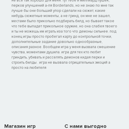
не все так хорошо для меня. тут тебе и миллиард пушек,
перков улучшений а-ля Borderlands, но не знаю по мне так
лучше бы они больший упор сделали на сюжет, какие
нибудь сюжетные моменты, а не гринд, он мне не зашел,
местами было прикольно подбирать билд, но бывает такое
что тебе выпадет прикольное оружие, но она слабея твоего
и ты не можешь им играть иза того что демоны сильнее. под
конец игры просто пробегал карту до контрольной точки,
дополнительные задание довольно однообразные,
описания разное. Вообщем игра у меня вызвала смешение
чувства, моментами душила. игра для тех кто любит
гриндить, убивать и расселять демонов кидая перки и
строить билды . игра не вызвала отрицательных эмоций а
просто на любителя
Магазин игр
C нами выгодно