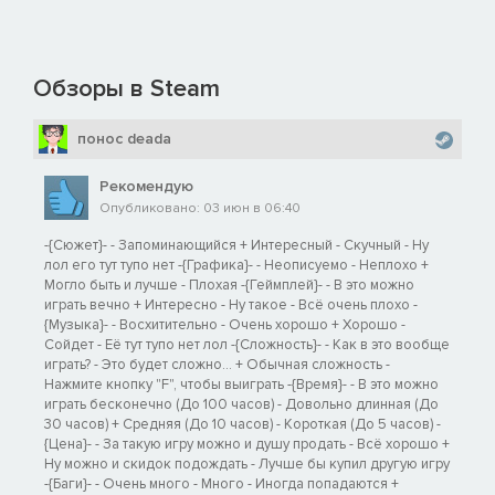
Обзоры в Steam
понос deadа
Рекомендую
Опубликовано: 03 июн в 06:40
-{Сюжет}- - Запоминающийся + Интересный - Скучный - Ну
лол его тут тупо нет -{Графика}- - Неописуемо - Неплохо +
Могло быть и лучше - Плохая -{Геймплей}- - В это можно
играть вечно + Интересно - Ну такое - Всё очень плохо -
{Музыка}- - Восхитительно - Очень хорошо + Хорошо -
Сойдет - Её тут тупо нет лол -{Сложность}- - Как в это вообще
играть? - Это будет сложно... + Обычная сложность -
Нажмите кнопку "F", чтобы выиграть -{Время}- - В это можно
играть бесконечно (До 100 часов) - Довольно длинная (До
30 часов) + Средняя (До 10 часов) - Короткая (До 5 часов) -
{Цена}- - За такую игру можно и душу продать - Всё хорошо +
Ну можно и скидок подождать - Лучше бы купил другую игру
-{Баги}- - Очень много - Много - Иногда попадаются +