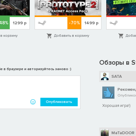
-48%
-70%
1299
р
1499
р
в корзину
Добавить в корзину
Добав
Обзоры в S
e в браузере и авторизуйтесь заново :)
SATA
Рекомен
Опубликов
Опубликовать
Хорошая игра!)
MaTaDOOR