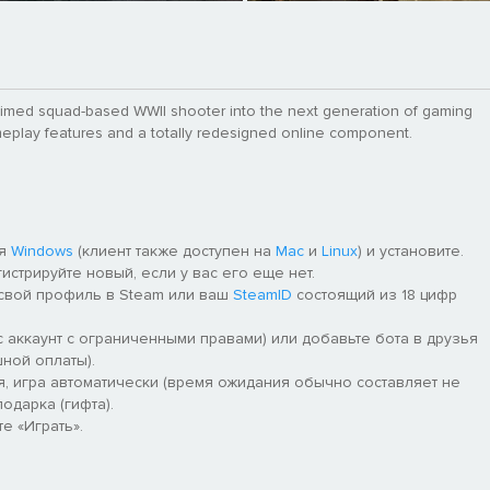
cclaimed squad-based WWII shooter into the next generation of gaming
eplay features and a totally redesigned online component.
ля
Windows
(клиент также доступен на
Mac
и
Linux
) и установите.
гистрируйте новый, если у вас его еще нет.
 свой профиль в Steam или ваш
SteamID
состоящий из 18 цифр
 аккаунт с ограниченными правами) или добавьте бота в друзья
ной оплаты).
я, игра автоматически (время ожидания обычно составляет не
одарка (гифта).
е «Играть».