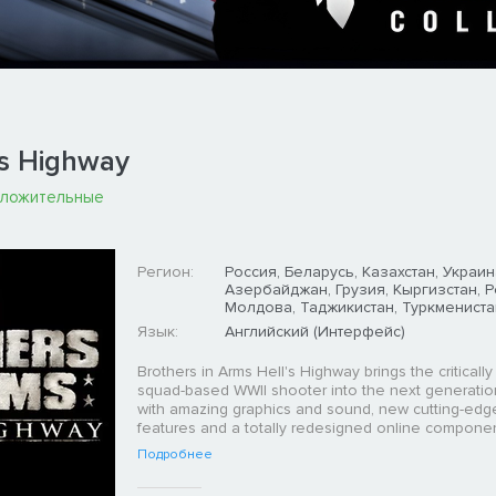
's Highway
оложительные
Регион:
Россия, Беларусь, Казахстан, Украин
Азербайджан, Грузия, Кыргизстан, 
Молдова, Таджикистан, Туркмениста
Язык:
Английский (Интерфейс)
Brothers in Arms Hell's Highway brings the criticall
squad-based WWII shooter into the next generatio
with amazing graphics and sound, new cutting-ed
features and a totally redesigned online componen
Подробнее