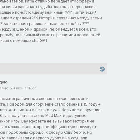
льной темой. Игра отлично передаёт атмосферу и
ная линия развивает судьбы знакомых персонажей,
одящее по-настоящему значимым. ???? Тактический
ением отрядами ???? История, связанная между всеми
? Реалистичная графика и атмосфера войны ????
между экшеном и драмой Рекомендуется всем, кто
трельбу, но и сильный сюжет с развитием персонажей.
аписан с помощью chatGPT
дую
ано: 29 июн в 14:27
инематографичными сценами в духе фильмов и
га. Поводом для огорчение стало отмена в 15 году 4
 Arms. Хотя, может и не такое уж и большое огорчение,
была получится в стиле Mad Max. и доступные
нной игры Вау эффекта не вызывают. История не
ьно можно сказать про неофициальную озвучку от
ров подобраны хорошо, к слову о Спилберге. Но
что записывали с первого дубля и не слушали