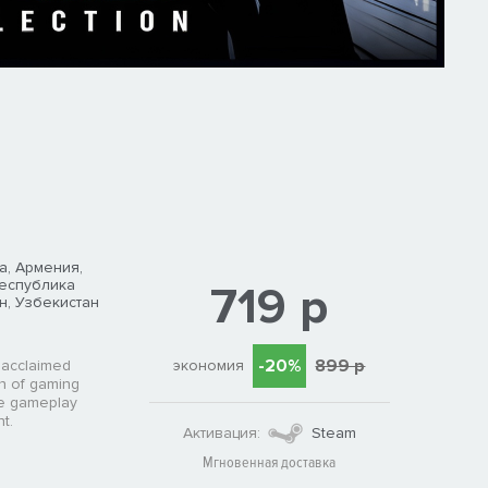
а, Армения,
Республика
719 р
н, Узбекистан
-20%
899 р
экономия
y acclaimed
n of gaming
ge gameplay
t.
Активация:
Steam
Мгновенная доставка