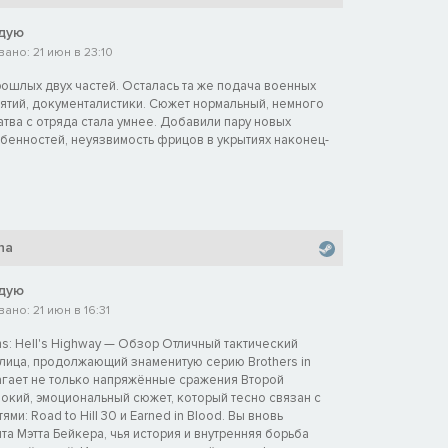
дую
ано: 21 июн в 23:10
ошлых двух частей. Осталась та же подача военных
тий, документалистики. Сюжет нормальный, немного
тва с отряда стала умнее. Добавили пару новых
бенностей, неуязвимость фрицов в укрытиях наконец-
na
дую
но: 21 июн в 16:31
Arms: Hell's Highway — Обзор Отличный тактический
 лица, продолжающий знаменитую серию Brothers in
агает не только напряжённые сражения Второй
бокий, эмоциональный сюжет, который тесно связан с
и: Road to Hill 30 и Earned in Blood. Вы вновь
та Мэтта Бейкера, чья история и внутренняя борьба