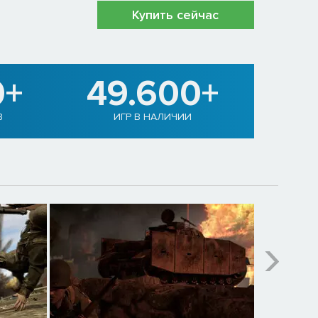
Купить сейчас
0+
49.600+
В
ИГР В НАЛИЧИИ