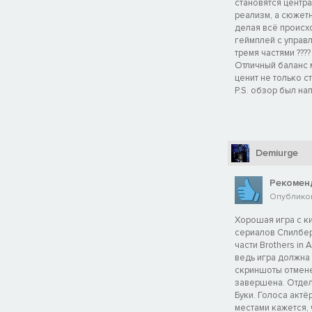
становятся центра
реализм, а сюжет
делая всё происх
геймплей с управл
тремя частями ???
Отличный баланс 
ценит не только с
P.S. обзор был н
Demiurge
Рекомен
Опубликов
Хорошая игра с к
сериалов Спилбер
части Brothers in
ведь игра должна 
скриншоты отмене
завершена. Отдел
Буки. Голоса актё
местами кажется, 