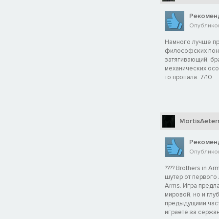
Рекомен
Опубликов
Намного лучше пр
философских поня
затягивающий, бра
механических осо
то пропала. 7/10
MortisAeter
Рекомен
Опубликова
???? Brothers in 
шутер от первого
Arms. Игра предл
мировой, но и глу
предыдущими частям
играете за сержан