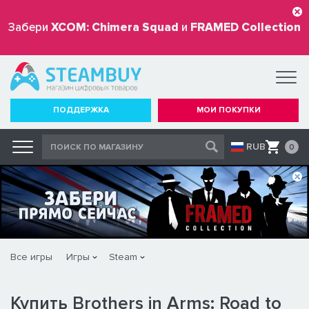
Забери
XCOM: Chimera Squad
и
FRAMED Collection
бесплатно
ПОДДЕРЖКА
МОИ ПОКУПКИ
RUB
0
Все игры
Игры
Steam
Купить Brothers in Arms: Road to