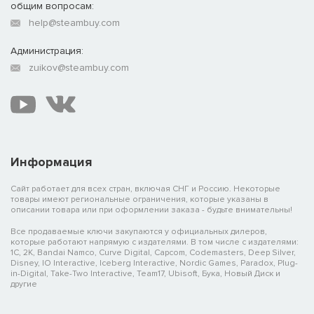
общим вопросам:
help@steambuy.com
Администрация:
zuikov@steambuy.com
Информация
Сайт работает для всех стран, включая СНГ и Россию. Некоторые
товары имеют региональные ограничения, которые указаны в
описании товара или при оформлении заказа - будьте внимательны!
Все продаваемые ключи закупаются у официальных дилеров,
которые работают напрямую с издателями. В том числе с издателями:
1C, 2K, Bandai Namco, Curve Digital, Capcom, Codemasters, Deep Silver,
Disney, IO Interactive, Iceberg Interactive, Nordic Games, Paradox, Plug-
in-Digital, Take-Two Interactive, Team17, Ubisoft, Бука, Новый Диск и
другие