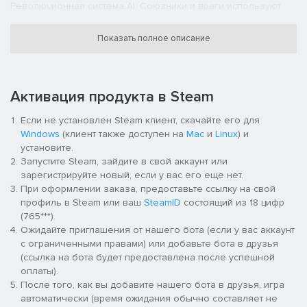
Революционная система AI: Союзники и враги используют
стандартные оперативные методы ведения огня,
маневрирования по флангам для уничтожения своих
Показать полное описание
противников.
Беспрецедентная достоверность: Исторически правильные и
детальные поля боя, события и обмундирование,
Активация продукта в Steam
восстановленные по фотографиям от войск связи, из
галереи воздушной разведки и по свидетельствам
Если не установлен Steam клиент, скачайте его для
очевидцев.
Windows
(клиент также доступен на
Mac
и
Linux
) и
установите.
Новаторская многопользовательская игра: Игроки
Запустите Steam, зайдите в свой аккаунт или
управляют командами из трех компьютерных игроков в
зарегистрируйте новый, если у вас его еще нет.
битве разума и опыта для выполнения настоящих целей.
При оформлении заказа, предоставьте ссылку на свой
профиль в Steam или ваш
SteamID
состоящий из 18 цифр
Отмеченная наградами команда: Gearbox Software, создатели
(765***).
Half-Life Opposing Force и разработчики James Bond: Nightfire,
Ожидайте приглашения от нашего бота (если у вас аккаунт
Counter-Strike и Halo (ПК).
с ограниченными правами) или добавьте бота в друзья
(ссылка на бота будет предоставлена после успешной
оплаты).
После того, как вы добавите нашего бота в друзья, игра
автоматически (время ожидания обычно составляет не