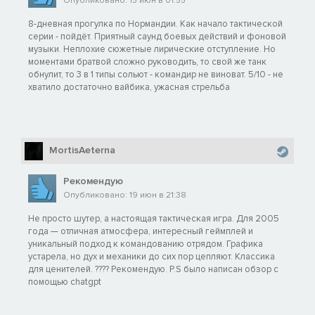
Опубликовано: 15 июн в 01:55
8-дневная прогулка по Нормандии. Как начало тактической
серии - пойдёт. Приятный саунд боевых действий и фоновой
музыки. Неплохие сюжетные лирические отступление. Но
моментами братвой сложно руководить, то свой же танк
обнулит, то 3 в 1 типы сольют - командир не виноват. 5/10 - не
хватило достаточно вайбика, ужасная стрельба
MortisAeterna
Рекомендую
Опубликовано: 19 июн в 21:38
Не просто шутер, а настоящая тактическая игра. Для 2005
года — отличная атмосфера, интересный геймплей и
уникальный подход к командованию отрядом. Графика
устарела, но дух и механики до сих пор цепляют. Классика
для ценителей. ???? Рекомендую. P.S было написан обзор с
помощью chatgpt