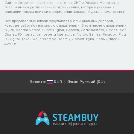
Сайт работает для всех стран, включая СНГ и Россию. Некоторые
товары имеют региональные ограничения, которые указаны в
описании товара или при оформлении заказа - будьте внимательны!
Все продаваемые ключи закупаются у официальных дилеров,
которые работают напрямую с издателями. В том числе с издателями:
1C, 2K, Bandai Namco, Curve Digital, Capcom, Codemasters, Deep Silver,
Disney, IO Interactive, Iceberg Interactive, Nordic Games, Paradox, Plug-
in-Digital, Take-Two Interactive, Team17, Ubisoft, Бука, Новый Диск и
другие
Валюта:
RUB
Язык:
Русский (RU)