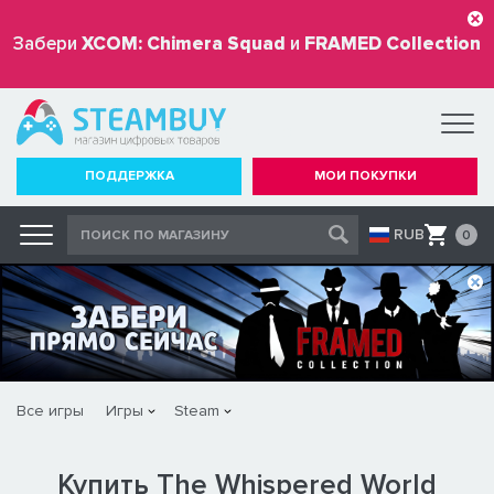
Забери
XCOM: Chimera Squad
и
FRAMED Collection
бесплатно
ПОДДЕРЖКА
МОИ ПОКУПКИ
RUB
0
Все игры
Игры
Steam
Купить The Whispered World