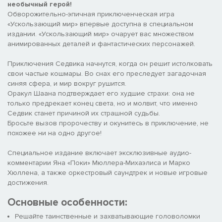
необычный герой!
Обворожительно-эпичная приключенческая игра
«Ускользающий мир» впервые доступна в специальном
издании. «Ускользающий мир» очарует вас множеством
анимированных деталей и фантастических персонажей.
Приключения Седвика начнутся, когда он решит истолковать
свои частые кошмары. Во снах его преследует загадочная
синяя сфера, и мир вокруг рушится.
Оракул Шаана подтверждает его худшие страхи: она не
только предрекает конец света, но и молвит, что именно
Седвик станет причиной их страшной судьбы.
Бросьте вызов пророчеству и окунитесь в приключение, не
похожее ни на одно другое!
Специальное издание включает эксклюзивные аудио-
комментарии Яна «Поки» Мюллера-Михаэлиса и Марко
Хюллена, а также оркестровый саундтрек и новые игровые
достижения.
Основные особенности:
Решайте таинственные и захватывающие головоломки