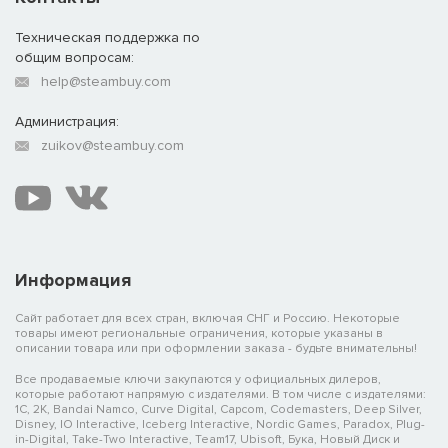
Техническая поддержка по
общим вопросам:
help@steambuy.com
Администрация:
zuikov@steambuy.com
Информация
Сайт работает для всех стран, включая СНГ и Россию. Некоторые
товары имеют региональные ограничения, которые указаны в
описании товара или при оформлении заказа - будьте внимательны!
Все продаваемые ключи закупаются у официальных дилеров,
которые работают напрямую с издателями. В том числе с издателями:
1C, 2K, Bandai Namco, Curve Digital, Capcom, Codemasters, Deep Silver,
Disney, IO Interactive, Iceberg Interactive, Nordic Games, Paradox, Plug-
in-Digital, Take-Two Interactive, Team17, Ubisoft, Бука, Новый Диск и