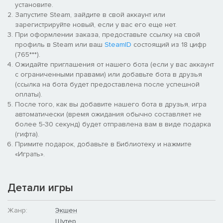
установите.
перехватывающих дыхание разборках, сидя на боевых
Запустите Steam, зайдите в свой аккаунт или
животных и за штурвалами мощных смертоносных
зарегистрируйте новый, если у вас его еще нет.
транспортных средств.
При оформлении заказа, предоставьте ссылку на свой
Услужливые коренные жители -
Познакомьтесь с
профиль в Steam или ваш
SteamID
состоящий из 18 цифр
различными расами, населяющими местность, и даже
(765***).
воюйте с ними плечом к плечу, испытывая приятное
Ожидайте приглашения от нашего бота (если у вас аккаунт
чувство работы в команде во время одиночной игры.
с ограниченными правами) или добавьте бота в друзья
Хаос в режиме совместного прохождения и Deathmatch
(ссылка на бота будет предоставлена после успешной
-
Сразитесь с ордой Ментала по сети в кооперативном
оплаты).
режиме, включающем одновременно до 16 человек, и
После того, как вы добавите нашего бота в друзья, игра
уничтожьте все, что движется на 45 уровнях, полных
автоматически (время ожидания обычно составляет не
беспорядка, или бросьте перчатку другим игрокам и
более 5-30 секунд) будет отправлена вам в виде подарка
выясните отношения в брутальном Deathmatch.
(гифта).
Примите подарок, добавьте в Библиотеку и нажмите
«Играть».
Детали игры
Жанр:
Экшен
Шутер