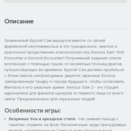
Описание
Знаменитый Крутой Сэм вернулся вместе со своей
фирменной неутомимостью в это грандиозное, смелое и
красочное продолжение классических игр Serious Sam: First
Encounter и Second Encounter! Получивший задание спасти
вселенную с помощью пушек от несметных полчищ врагов,
путешествующих во времени, Крутой Сэм должен пробиться
с боем сквозь непроходимые джунгли, мрачные болота,
замороженную тундру и города будущего, чтобы остановить
Ментала и его ужасные армии. Serious Sam 2 - это порция
адреналина для фанатов шутеров от первого лица со всего
света. Предназначено для серьезных людей!
Особенности игры:
Безумные бои в аркадном стиле -
Не снимая пальца с
гашетки, порвите на флаг бесконечные орды причудливых
врагов, нападающих на Сэма со всех сторон и из-за