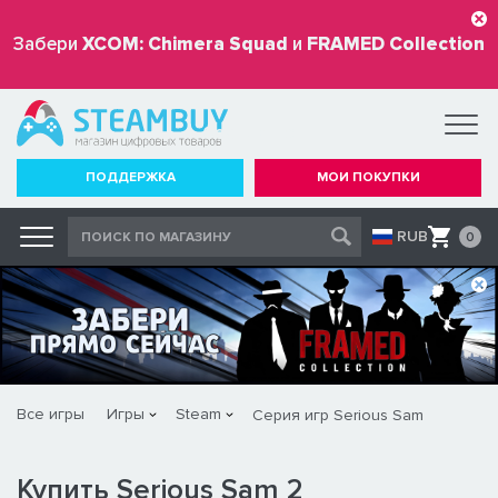
Забери
XCOM: Chimera Squad
и
FRAMED Collection
бесплатно
ПОДДЕРЖКА
МОИ ПОКУПКИ
RUB
0
Все игры
Игры
Steam
Серия игр Serious Sam
Купить Serious Sam 2