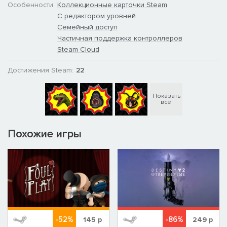
Особенности:
Коллекционные карточки Steam
С редактором уровней
Семейный доступ
Частичная поддержка контроллеров
Steam Cloud
Достижения Steam:
22
Показать
все
Похожие игры
-52%
-86%
145
р
249
р