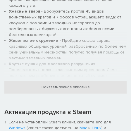
каждого угла.
Ужасные твари -
Вооружитесь против 45 видов
воинственных врагов и 7 боссов устрашающего вида: от
клоунов с бомбами и заводных носорогов до
зомбированных биржевых агентов и любимых всеми
безголовых камикадзе!
Живописное окружение -
Пройдите свыше сорока
красивых обширных уровней, разбросанных по более чем
семи уникальным местностям, попутно получая помощь от
местных забавных племен.
Крутые пушки для массового разрушения -
Повеселитесь вволю с классическим арсеналом Сэма,
включающим дробовик, шестиствольный пулемет,
ракетницу и пушку или запаситесь к битве новым оружием,
таким как клодовик. Также, впервые у вас есть
Показать полное описание
возможность нажать на кнопку альтернативного огня,
чтобы запустить гранату в приближающуюся толпу
монстров и посмотреть, как плохих парней разорвет
Активация продукта в Steam
взрывом на куски!
Мощные турели и сумасшедшие поездки -
Используйте
Если не установлен Steam клиент, скачайте его для
сильное стационарное оружие, чтобы разбить
Windows
(клиент также доступен на
Mac
и
Linux
) и
безжалостные толпы врагов и примите участие в