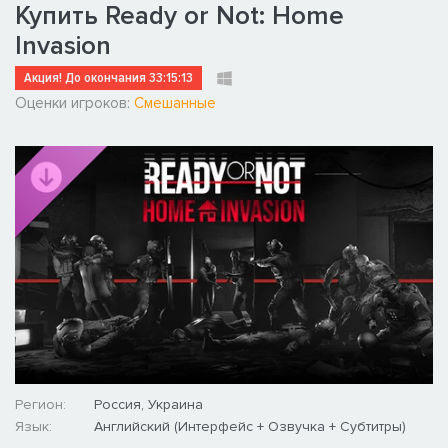
Купить Ready or Not: Home
Invasion
Акция! До окончания
33:15:12
Оценки игроков:
Смешанные
Регион:
Россия, Украина
Язык:
Английский (Интерфейс + Озвучка + Субтитры)