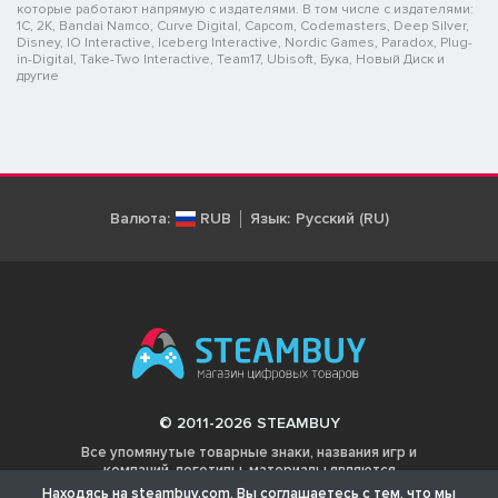
которые работают напрямую с издателями. В том числе с издателями:
1C, 2K, Bandai Namco, Curve Digital, Capcom, Codemasters, Deep Silver,
Disney, IO Interactive, Iceberg Interactive, Nordic Games, Paradox, Plug-
in-Digital, Take-Two Interactive, Team17, Ubisoft, Бука, Новый Диск и
другие
Валюта:
RUB
Язык:
Русский (RU)
© 2011-2026 STEAMBUY
Все упомянутые товарные знаки, названия игр и
компаний, логотипы, материалы являются
собственностью соответствующих владельцев.
Находясь на steambuy.com, Вы соглашаетесь с тем, что мы