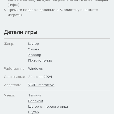
. . .
(гифта).
Примечание: для запуска DLC требуется базовая версия
Примите подарок, добавьте в Библиотеку и нажмите
игры.
«Играть».
Детали игры
Жанр:
Шутер
Экшен
Хоррор
РЕДВУД — умеренные последствия урагана. В области
Приключение
наблюдается организованное движение возможных
мародеров. Заприте ворота и ограждения, спрячьте
Работает на:
Windows
ценности. Держите генераторы в укромных, но хорошо
Дата выхода:
24 июля 2024
проветриваемых местах. Примите все меры защиты от краж.
Личная безопасность должна быть вашим приоритетом.
Издатель:
VOID Interactive
Будьте внимательны и сообщайте о любой подозрительной
деятельности в полицию.
Метки:
Тактика
Реализм
Шутер от первого лица
Шутер