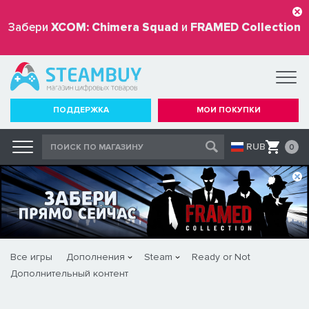
Забери
XCOM: Chimera Squad
и
FRAMED Collection
бесплатно
ПОДДЕРЖКА
МОИ ПОКУПКИ
RUB
0
Все игры
Дополнения
Steam
Ready or Not
Дополнительный контент