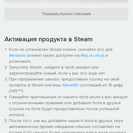
Показать полное описание
ГРИНСАЙД — колоссальные последствия урагана.
Множество бездомных ищут убежище, поскольку на улицах
небезопасно. Забаррикадируйте окна и двери. Соблюдайте
Активация продукта в Steam
предельную осторожность при контактах с неизвестными на
частной территории.
Если не установлен Steam клиент, скачайте его для
Windows
(клиент также доступен на
Mac
и
Linux
) и
установите.
Запустите Steam, зайдите в свой аккаунт или
зарегистрируйте новый, если у вас его еще нет.
При оформлении заказа, предоставьте ссылку на свой
профиль в Steam или ваш
SteamID
состоящий из 18 цифр
(765***).
Ожидайте приглашения от нашего бота (если у вас аккаунт
ПАРК 213 — серьезные последствия урагана. Подтвержден
с ограниченными правами) или добавьте бота в друзья
всплеск активности преступных банд, крайне высок шанс
(ссылка на бота будет предоставлена после успешной
насилия, связанного с их деятельностью. Ником образом не
оплаты).
демонстрируйте связь с ними и избегайте скоплений людей
После того, как вы добавите нашего бота в друзья, игра
на улицах. Оставайтесь в помещении, держитесь подальше
автоматически (время ожидания обычно составляет не
от окон и бьющихся предметов.
более 5-30 секунд) будет отправлена вам в виде подарка