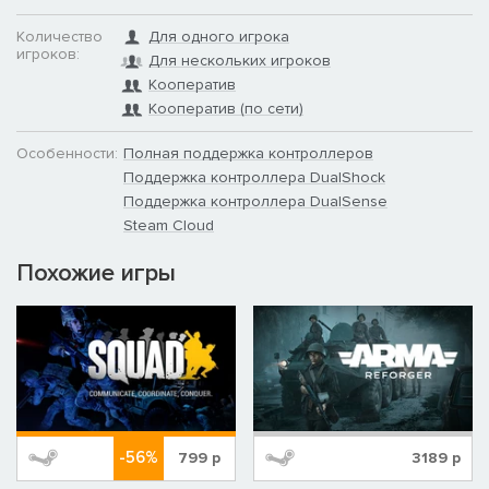
Количество
Для одного игрока
игроков:
Для нескольких игроков
Кооператив
Мы передаем бойцам пистолеты FN 509 и карабины MP17 и
Кооператив (по сети)
DDM4 PDW из последних поставок, чтобы обеспечить
безопасность при ликвидации последствий стихийного
Особенности:
Полная поддержка контроллеров
бедствия в условиях непредсказуемой обстановки и узких
Поддержка контроллера DualShock
пространств.
Поддержка контроллера DualSense
Steam Cloud
Похожие игры
-56%
799
р
3189
р