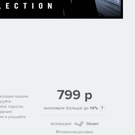
799 р
тизации машин,
ируйте
йте пароли;
экономьте больше до
10%
?
дения.
ия и решайте
Активация:
Steam
Мгновенная доставка