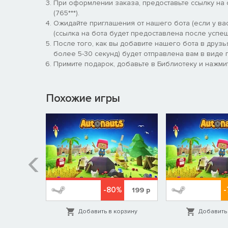
При оформлении заказа, предоставьте ссылку на
пошаговую обратную связь при каждом хорошем (
(765***).
Метрики производительности: Сравнивайте ваше 
Ожидайте приглашения от нашего бота (если у вас
использования памяти и длины кода.
(ссылка на бота будет предоставлена после успеш
Без жестких блокировок: Никогда не застревайте
После того, как вы добавите нашего бота в друзь
Еженедельное задание: Решайте различные сцен
более 5-30 секунд) будет отправлена вам в виде п
По желанию предоставляйте свое решение и свой 
Примите подарок, добавьте в Библиотеку и нажмит
Удачного программирования
!
Похожие игры
-80%
369
р
199
р
орзину
Добавить в корзину
Добавить 