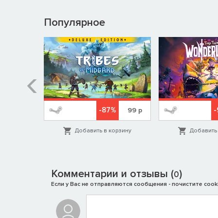
Популярное
%
-87%
579
р
99
р
орзину
Добавить в корзину
Добавить 
Комментарии и отзывы (
)
0
Если у Вас не отправляются сообщения - почистите cooki