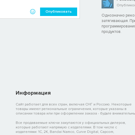
Опубликова
Опубликовать
Однозначно реком
затягивающая. Пр
программирования
продуктов.
Информация
Сайт работает для всех стран, включая СНГ и Россию. Некоторые
товары имеют региональные ограничения, которые указаны в
описании товара или при оформлении заказа - будьте внимательны
Все продаваемые ключи закупаются у официальных дилеров,
которые работают напрямую с издателями. В том числе с
издателями: 1C, 2K, Bandai Namco, Curve Digital, Capcom,