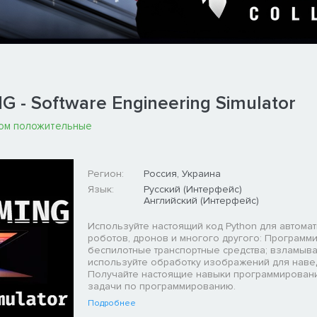
- Software Engineering Simulator
ом положительные
Регион:
Россия, Украина
Язык:
Русский (Интерфейс)
Английский (Интерфейс)
Используйте настоящий код Python для автома
роботов, дронов и многого другого: Программ
беспилотные транспортные средства; взламыва
используйте обработку изображений для наве
Получайте настоящие навыки программирован
задачи по программированию.
Подробнее