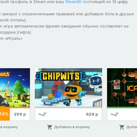
 свой профиль в Steam или ваш
SteamID
состоящий из 18 цифр
или плохом) шаге на пути к рабочему решению.
лучшее решение анонимно с другими с учетом скорости,
 аккаунт с ограниченными правами) или добавьте бота в друзья
ной оплаты).
 на одном уровне, всегда доступны несколько открытых вызовов.
я, игра автоматически (время ожидания обычно составляет не
арии каждую неделю и сравнивайте свои лучшие решения.
одарка (гифта).
код на таблице лидеров и делитесь им с миром.
е «Играть».
-74%
259
р
629
р
в корзину
Добавить в корзину
Добав