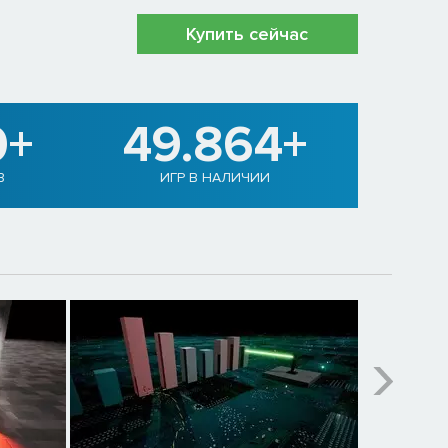
Купить сейчас
0+
49.864+
В
ИГР В НАЛИЧИИ