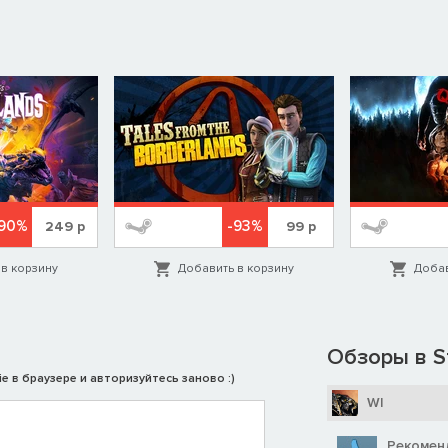
-90%
-93%
249
р
99
р
в корзину
Добавить в корзину
Добав
Обзоры в S
e в браузере и авторизуйтесь заново :)
WI
Рекомен