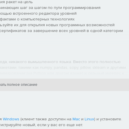
я ракет на цель
инающих шаг за шагом по пути программирования
мощью встроенного редактора уровней
фактами о компьютерных технологиях
льзуйте их для открытия новых программных возможностей
сертификатов за завершение всех уровней в одной категории
да, никакого вымышленного языка. Вместо этого полностью
ами, такими как numpy, pandas, scipy, pillow, sklearn и другими.
мирования (на Python или другом языке) и сильный интерес к
ython в игре, основанная на Codemirror, предлагает подсветку
ать полное описание
 документации, отладку, автоотступ, сворачивание кода,
актных алгоритмов и творческого кодирования - вас ждет вся
имеет много различных правильных решений.
ля
Windows
(клиент также доступен на
Mac
и
Linux
) и установите.
льную цель и до трех дополнительных целей.
гистрируйте новый, если у вас его еще нет.
есь вопросом, работает ли ваш код. Получайте мгновенную,