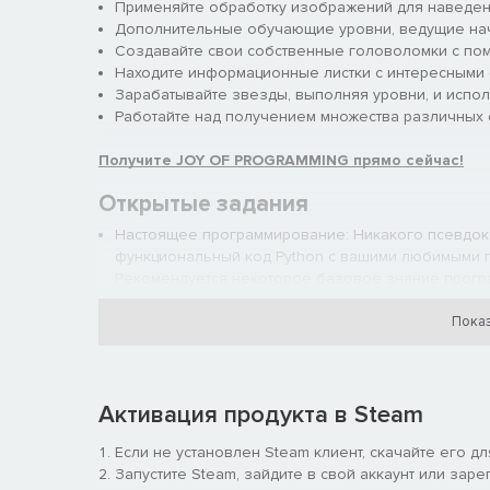
Применяйте обработку изображений для наведени
Дополнительные обучающие уровни, ведущие нач
Создавайте свои собственные головоломки с по
Находите информационные листки с интересными 
Зарабатывайте звезды, выполняя уровни, и испо
Работайте над получением множества различных 
Получите JOY OF PROGRAMMING прямо сейчас!
Открытые задания
Настоящее программирование: Никакого псевдоко
функциональный код Python с вашими любимыми пакет
Рекомендуется некоторое базовое знание програм
программированию.
Встроенная среда разработки: Среда разработки P
Показ
синтаксиса, автозавершение, подсказки по строкам
копирование/вставку и отмену/повтор.
Реалистичные задания: От робототехники до абстр
Активация продукта в Steam
ширина и глубина компьютерных наук.
Открытый дизайн головоломок: Каждый уровень 
Если не установлен Steam клиент, скачайте его д
Четкие цели: Каждый уровень имеет одну обязате
Запустите Steam, зайдите в свой аккаунт или заре
Мгновенная обратная связь: Никогда не задавайт