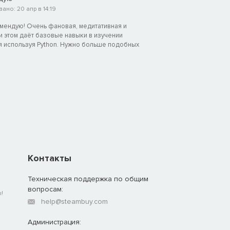
но: 20 апр в 14:19
ендую! Очень фановая, медитативная и
и этом даёт базовые навыки в изучении
 используя Python. Нужно больше подобных
Контакты
Техническая поддержка по общим
вопросам:
!
help@steambuy.com
Администрация: