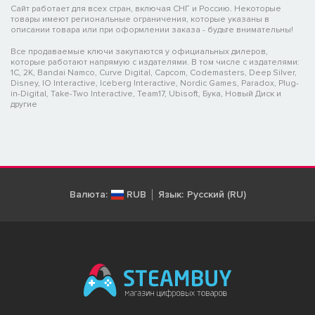
Сайт работает для всех стран, включая СНГ и Россию. Некоторые
товары имеют региональные ограничения, которые указаны в
описании товара или при оформлении заказа - будьте внимательны!
Все продаваемые ключи закупаются у официальных дилеров,
которые работают напрямую с издателями. В том числе с издателями:
1C, 2K, Bandai Namco, Curve Digital, Capcom, Codemasters, Deep Silver,
Disney, IO Interactive, Iceberg Interactive, Nordic Games, Paradox, Plug-
in-Digital, Take-Two Interactive, Team17, Ubisoft, Бука, Новый Диск и
другие
Валюта:
RUB
Язык:
Русский (RU)