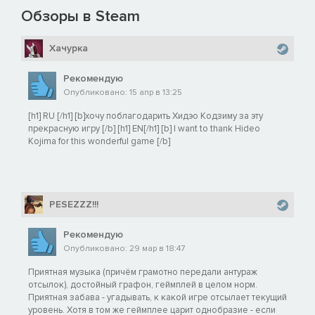
Обзоры в Steam
Хачурка
Рекомендую
Опубликовано: 15 апр в 13:25
[h1] RU [/h1] [b]хочу поблагодарить Хидэо Кодзиму за эту
прекрасную игру [/b] [h1] EN[/h1] [b] I want to thank Hideo
Kojima for this wonderful game [/b]
PESEZZZ!!!
Рекомендую
Опубликовано: 29 мар в 18:47
Приятная музыка (причём грамотно передали антураж
отсылок), достойный графон, геймплей в целом норм.
Приятная забава - угадывать, к какой игре отсылает текущий
уровень. Хотя в том же геймплее царит однобразие - если