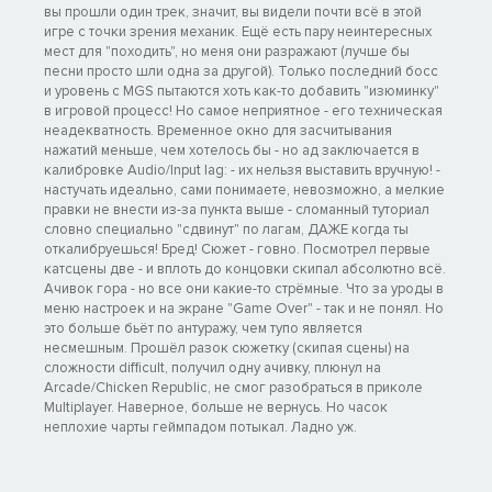
вы прошли один трек, значит, вы видели почти всё в этой
игре с точки зрения механик. Ещё есть пару неинтересных
мест для "походить", но меня они разражают (лучше бы
песни просто шли одна за другой). Только последний босс
и уровень с MGS пытаются хоть как-то добавить "изюминку"
в игровой процесс! Но самое неприятное - его техническая
неадекватность. Временное окно для засчитывания
нажатий меньше, чем хотелось бы - но ад заключается в
калибровке Audio/Input lag: - их нельзя выставить вручную! -
настучать идеально, сами понимаете, невозможно, а мелкие
правки не внести из-за пункта выше - сломанный туториал
словно специально "сдвинут" по лагам, ДАЖЕ когда ты
откалибруешься! Бред! Сюжет - говно. Посмотрел первые
катсцены две - и вплоть до концовки скипал абсолютно всё.
Ачивок гора - но все они какие-то стрёмные. Что за уроды в
меню настроек и на экране "Game Over" - так и не понял. Но
это больше бьёт по антуражу, чем тупо является
несмешным. Прошёл разок сюжетку (скипая сцены) на
сложности difficult, получил одну ачивку, плюнул на
Arcade/Chicken Republic, не смог разобраться в приколе
Multiplayer. Наверное, больше не вернусь. Но часок
неплохие чарты геймпадом потыкал. Ладно уж.