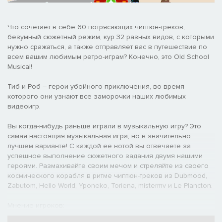
Что сочетает в себе 60 потрясающих чиптюн-треков,
безумный сюжетный режим, кур 32 разных видов, с которыми
нужно сражаться, а также отправляет вас в путешествие по
всем вашим любимым ретро-играм? Конечно, это Old School
Musical!
Тиб и Роб – герои убойного приключения, во время
которого они узнают все заморочки наших любимых
видеоигр.
Вы когда-нибудь раньше играли в музыкальную игру? Это
самая настоящая музыкальная игра, но в значительно
лучшем варианте! С каждой ее нотой вы отвечаете за
успешное выполнение сюжетного задания двумя нашими
героями. Размахивайте своим мечом и стреляйте из своего
космического корабля в ритме чиптюн-треков из Dubmood,
Zabutom, Hello World, Yponeko, Toriena, mistermv и Le Plancton.
Мнение игроков:
"Эта игра настолько "ретро", что у вашего телевизора