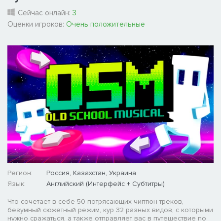
Сейчас онлайн:
3
Оценки игроков:
Очень положительные
Регион:
Россия, Казахстан, Украина
Язык:
Английский (Интерфейс + Субтитры)
Что сочетает в себе 50 потрясающих чиптюн-треков,
безумный сюжетный режим, кур 32 разных видов, с которыми
нужно сражаться, а также отправляет вас в путешествие по