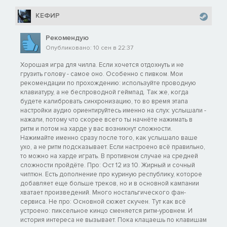
КЕФИР
Рекомендую
Опубликовано: 10 сен в 22:37
Хорошая игра для чилла. Если хочется отдохнуть и не
грузить голову - самое оно. Особенно с пивком. Мои
рекомендации по прохождению: используйте проводную
клавиатуру, а не беспроводной геймпад. Так же, когда
будете калибровать синхронизацию, то во время этапа
настройки аудио ориентируйтесь именно на слух: услышали -
нажали, потому что скорее всего ты начнёте нажимать в
ритм и потом на харде у вас возникнут сложности.
Нажимайте именно сразу после того, как услышало ваше
ухо, а не ритм подсказывает. Если настроено всё правильно,
то можно на харде играть. В противном случае на средней
сложности пройдёте. Про: Ост 12 из 10. Жирный и сочный
чиптюн. Есть дополнение про куриную республику, которое
добавляет еще больше треков, но и в основной кампании
хватает произведений. Много ностальгического фан-
сервиса. Не про: Основной сюжет скучен. Тут как всё
устроено: пиксельное кинцо сменяется ритм-уровнем. И
история интереса не вызывает. Пока клацаешь по клавишам