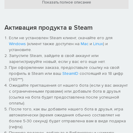
вырастет электронно-лучевая трубка" – Cathodic Magazine
Показать полное описание
"В игре полно заморочек, ржунимагу" – Кевин
Янеполучилскрипт
"Разрешение отображения этой игры настолько низкое,
что я помолодел лет на 20" – Санта-Клаус
Активация продукта в Steam
"Фрэнсис, хватит играть в видеоигры, пора есть!" – Моя
мама
Если не установлен Steam клиент, скачайте его для
Windows
(клиент также доступен на
Mac
и
Linux
) и
установите.
Запустите Steam, зайдите в свой аккаунт или
зарегистрируйте новый, если у вас его еще нет.
При оформлении заказа, предоставьте ссылку на свой
профиль в Steam или ваш
SteamID
состоящий из 18 цифр
(765***).
Ожидайте приглашения от нашего бота (если у вас аккаунт
Концепция:
с ограниченными правами) или добавьте бота в друзья
50 чиптюн-треков
(ссылка на бота будет предоставлена после успешной
Чумовые гости: Dubmood, Zabutom, Hello World, Yponeko, Le
оплаты).
Plancton
После того, как вы добавите нашего бота в друзья, игра
Сюжетный режим с 20 безумными уровнями
автоматически (время ожидания обычно составляет не
Многопользовательский режим: до 4 игроков
более 5-30 секунд) будет отправлена вам в виде подарка
Куры
(гифта).
Примите подарок, добавьте в Библиотеку и нажмите