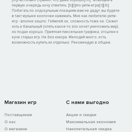
первую очередь хочу отметить: [b][i]это ритм-игра[/i][/b].
Побегать по олдскульным локациям вам не дадут, вы будете
в такт музыке кнопочки нажимать. Мне как любителю ритм-
игр - вполне зашло. Геймлей ок, сложность тоже ок. Сюжет
хоть и банальный (опять какое-то зло хочет уничтожить мир),
но подан хорошо. Приятная пиксельная графика, отсылки к
куче старых игр. Не без юмора. Мелодий много, есть
возможность купить их отдельно. Рекомендую в общем.
Магазин игр
C нами выгодно
Поставщикам
Акции и скидки
О нас
Максимальная экономия
О магазине
Накопительная скидка