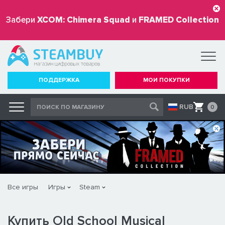
Забери
XCOM: Chimera Squad
и
FRAMED Collection
бесплатно
ПОДДЕРЖКА
МОИ ПОКУПКИ
RUB
0
Все игры
Игры
Steam
Купить Old School Musical