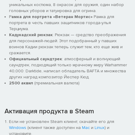
уникальных костюма, 8 окрасок для оружия, один набор
головных уборов и татуировка для огрина.
Р
амка для портрета «Ветеран Мортис»
Рамка для
портрета в честь павших защитников города-улья
Терциума.
Кадукадский рюкзак
: Рюкзак — средство преображения
для персонажей-людей. Этот подобранный у павших
воинов Кадии рюкзак теперь служит тем, кто еще жив и
сражается.
Официальный саундтрек
: атмосферный и волнующий
саундтрек, подходящий только мрачному миру Warhammer
40,000: Darktide, написал обладатель BAFTA и множества
других наград композитор Йеспер Кюд.
2500 аквил
(премиальная валюта)
Активация продукта в Steam
Если не установлен Steam клиент, скачайте его для
Windows
(клиент также доступен на
Mac
и
Linux
) и
установите.