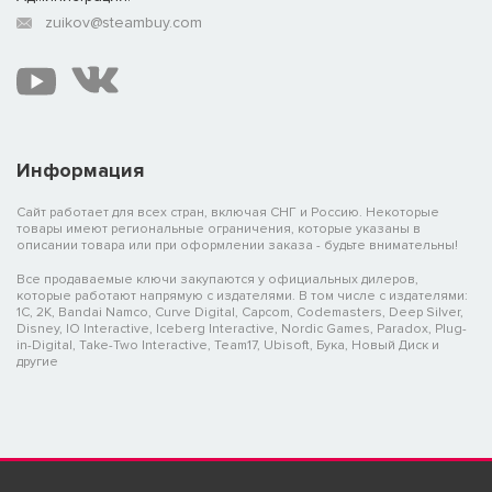
zuikov@steambuy.com
Информация
Сайт работает для всех стран, включая СНГ и Россию. Некоторые
товары имеют региональные ограничения, которые указаны в
описании товара или при оформлении заказа - будьте внимательны!
Все продаваемые ключи закупаются у официальных дилеров,
которые работают напрямую с издателями. В том числе с издателями:
1C, 2K, Bandai Namco, Curve Digital, Capcom, Codemasters, Deep Silver,
Disney, IO Interactive, Iceberg Interactive, Nordic Games, Paradox, Plug-
in-Digital, Take-Two Interactive, Team17, Ubisoft, Бука, Новый Диск и
другие