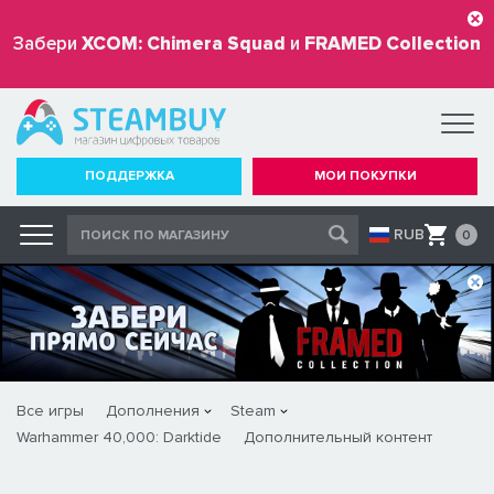
Забери
XCOM: Chimera Squad
и
FRAMED Collection
бесплатно
ПОДДЕРЖКА
МОИ ПОКУПКИ
RUB
0
Все игры
Дополнения
Steam
Warhammer 40,000: Darktide
Дополнительный контент