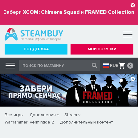
Забери
XCOM: Chimera Squad
и
FRAMED Collection
бесплатно
ПОДДЕРЖКА
МОИ ПОКУПКИ
RUB
0
Все игры
Дополнения
Steam
Warhammer: Vermintide 2
Дополнительный контент