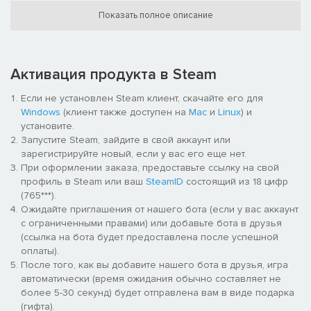
ПРИМЕЧАНИЕ. При покупке товара «Warhammer: Vermintide 2 –
Показать полное описание
профессия сестры Шипа» вы получите 100 единиц серебра
(внутриигровой валюты) для покупок во внутриигровом
магазине.
Сделка с богинями
Активация продукта в Steam
Кериллан ни слова никому не сказала о том, куда она
Если не установлен Steam клиент, скачайте его для
уходила и почему, но вернулась эльфийка совершенно иной,
Windows
(клиент также доступен на
Mac
и
Linux
) и
и это было очевидно всем. Эльфов в принципе нельзя
установите.
назвать «нормальными» – но через главные ворота
Запустите Steam, зайдите в свой аккаунт или
вернулось не то существо, которое уходило: это была уже не
зарегистрируйте новый, если у вас его еще нет.
эльфийка, но еще не дриада. Она стала более дикой и
При оформлении заказа, предоставьте ссылку на свой
суровой – и одновременно какой-то зловещей, так что даже
профиль в Steam или ваш
SteamID
состоящий из 18 цифр
Зальцпайру пришлось прикусить язык. И только оставшись
(765***).
наедине с Сиенной, Кериллан кое-что рассказала: ее
Ожидайте приглашения от нашего бота (если у вас аккаунт
молитвы к Лилеат не возымели действия, и поэтому она
с ограниченными правами) или добавьте бота в друзья
обратилась за помощью к другим богиням…
(ссылка на бота будет предоставлена после успешной
оплаты).
После того, как вы добавите нашего бота в друзья, игра
автоматически (время ожидания обычно составляет не
более 5-30 секунд) будет отправлена вам в виде подарка
(гифта).