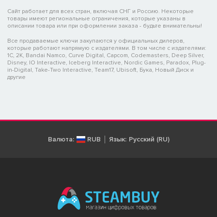
Сайт работает для всех стран, включая СНГ и Россию. Некоторые
товары имеют региональные ограничения, которые указаны в
описании товара или при оформлении заказа - будьте внимательны!
Все продаваемые ключи закупаются у официальных дилеров,
которые работают напрямую с издателями. В том числе с издателями:
1C, 2K, Bandai Namco, Curve Digital, Capcom, Codemasters, Deep Silver,
Disney, IO Interactive, Iceberg Interactive, Nordic Games, Paradox, Plug-
in-Digital, Take-Two Interactive, Team17, Ubisoft, Бука, Новый Диск и
другие
Валюта:
RUB
Язык:
Русский (RU)