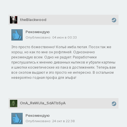
theBlackwood
Рекомендую
Опубликовано: 04 июн в 00:33
Это просто божественно! Копьё имба лютая. Посох так же
хорош, но как по мне он рофляней. Однозначно
рекомендую всем. Одно не радует. Разработчики
прислушались к мнению диванных нытиков и убрали картины
и шмотки косметические из пака в достижениях. Теперь вам
все скопом выдают и это просто не интересно. В остальном
невероятно годная профа для эльфа!
OnA_ReWiJla_SdATbSyA
Рекомендую
Опубликовано: 24 окт в 22:38