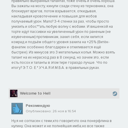
правильно выбранных талантах, тоже очень и очень хороша.
Вы зажаты на мосту, кинули сзади стену из терновника, она
блокирует врагов, потом взрывается, откидывая,
накладывая кровотечение и повышая для мобов
получаемый урон. Мало? 3-4 стенки за раз, чтобы просто
унизить и обос**ать любую волну с мобами. И вишенкой на
торте идут пассивки на увеличенный урон по раненым (не
изувеченным) противникам, захил себя, если хилится
комрад и подъём общего уровня захила на +25% (Витёк-
фанатик особенно благодарен и отхиливается ещё
быстрее). Из минусов это 3 метательных копья. Можно взять
талант на их нерасход раз в 8 секунд, но зачем это, если
есть посох и таланты в этом тире гораздо лучше. Что по
итогу? Э.Т.О. Е.*.У.Ч.А.Я И.М.Б.А. в правильных руках.
Welcome to HeII
Рекомендую
Опубликовано: 26 ноя в 16:54
Ну,я не согласен с теми,кто говорит,что она понерфлина в
нулину. Она может и не полнейшая имба,но все также