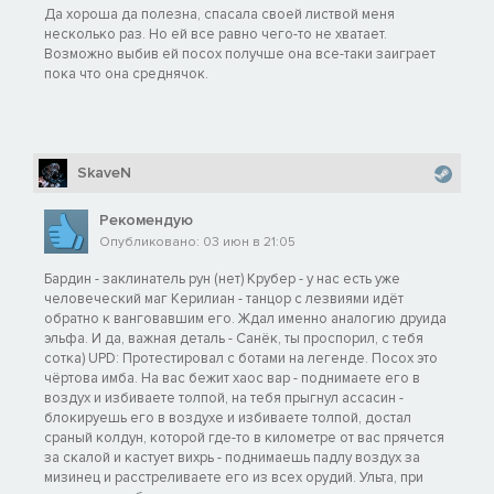
Да хороша да полезна, спасала своей листвой меня
несколько раз. Но ей все равно чего-то не хватает.
Возможно выбив ей посох получше она все-таки заиграет
пока что она среднячок.
SkaveN
Рекомендую
Опубликовано: 03 июн в 21:05
Бардин - заклинатель рун (нет) Крубер - у нас есть уже
человеческий маг Керилиан - танцор с лезвиями идёт
обратно к ванговавшим его. Ждал именно аналогию друида
эльфа. И да, важная деталь - Санёк, ты проспорил, с тебя
сотка) UPD: Протестировал с ботами на легенде. Посох это
чёртова имба. На вас бежит хаос вар - поднимаете его в
воздух и избиваете толпой, на тебя прыгнул ассасин -
блокируешь его в воздухе и избиваете толпой, достал
сраный колдун, которой где-то в километре от вас прячется
за скалой и кастует вихрь - поднимаешь падлу воздух за
мизинец и расстреливаете его из всех орудий. Ульта, при