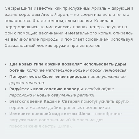
Сестры Шипа известны как прислужницы Ариэль – дарующей
жизнь королевы Атель Лорен, – но среди них есть и те, кто
поклоняется более темным, злым силами. Кериллан,
переродившись на мистических планах, теперь вступает в
бой с помощью заклинаний и метательного копья, опираясь
на великолепие природы, и помогает союзникам, используя
безжалостный лес как оружие против врагов.
Два новых типа оружия позволят использовать дары
богинь
:
колючее метательное копье и посох Темнолесья
.
Погрузитесь в Сплетение природы
:
новое уникальное
дерево талантов
.
Радуйтесь великолепию природы
:
особый образ
персонажа и новые озвученные реплики
.
Благословения Кадаи и Ситарай
помогут усилить других
героев и жестоко добить раненых противников.
Измените внешний вид сестры Шипа
– приобретите
загружаемое дополнение «Обновление для
преображения сестры Шипа».