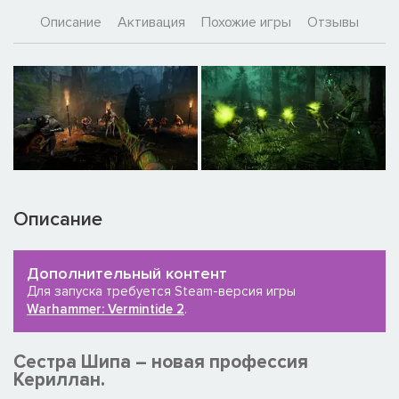
Описание
Активация
Похожие игры
Отзывы
Описание
Дополнительный контент
Для запуска требуется Steam-версия игры
Warhammer: Vermintide 2
.
Сестра Шипа – новая профессия
Кериллан.