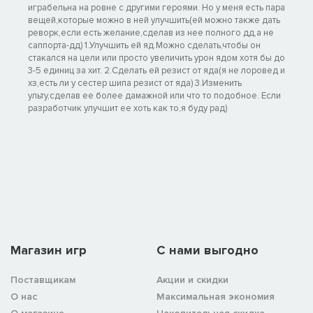
играбельна на ровне с другими героями. Но у меня есть пара
вещей,которые можно в ней улучшить(ей можно также дать
реворк,если есть желание,сделав из нее полного дд,а не
саппорта-дд) 1.Улучшить ей яд.Можно сделать,чтобы он
стакался на цели или просто увеличить урон ядом хотя бы до
3-5 единиц за хит. 2.Сделать ей резист от яда(я не лоровед и
хз,есть ли у сестер шипа резист от яда) 3.Изменить
ульту,сделав ее более дамажной или что то подобное. Если
разработчик улучшит ее хоть как то,я буду рад)
Магазин игр
C нами выгодно
Поставщикам
Акции и скидки
О нас
Максимальная экономия