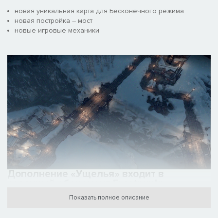
новая уникальная карта для Бесконечного режима
новая постройка – мост
новые игровые механики
Дополнение «Ущелья» входит в
сезонный абонемент Frostpunk:
Официальный
сезонный абонемент
для Frostpunk
Показать полное описание
полностью доступен и завершен! Он откроет вам доступ ко
всему дополнительному контенту, который игра получила