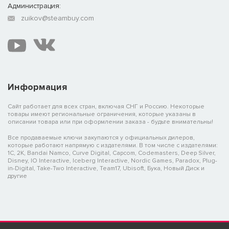
Администрация:
zuikov@steambuy.com
Информация
Сайт работает для всех стран, включая СНГ и Россию. Некоторые
товары имеют региональные ограничения, которые указаны в
описании товара или при оформлении заказа - будьте внимательны!
Все продаваемые ключи закупаются у официальных дилеров,
которые работают напрямую с издателями. В том числе с издателями:
1C, 2K, Bandai Namco, Curve Digital, Capcom, Codemasters, Deep Silver,
Disney, IO Interactive, Iceberg Interactive, Nordic Games, Paradox, Plug-
in-Digital, Take-Two Interactive, Team17, Ubisoft, Бука, Новый Диск и
другие