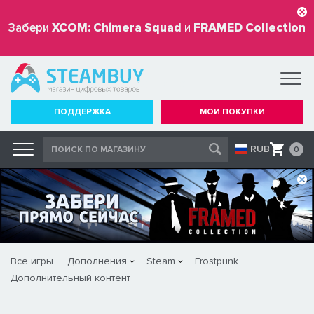
Забери
XCOM: Chimera Squad
и
FRAMED Collection
бесплатно
ПОДДЕРЖКА
МОИ ПОКУПКИ
RUB
0
Все игры
Дополнения
Steam
Frostpunk
Дополнительный контент