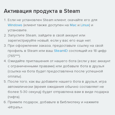
после релиза, в том числе к трем расширениям (
The Last
Autumn («Последняя осень»)
,
On The Edge («На краю»)
и
Активация продукта в Steam
The Rifts («Ущелья»)
), обогащающим основной сюжет и
Если не установлен Steam клиент, скачайте его для
заполняющим пробелы в истории игровой вселенной. А
Windows
(клиент также доступен на
Mac
и
Linux
) и
завершив игру, вы сможете расслабиться, прослушав
установите.
цифровой саундтрек
, в состав которого входит оркестровая
Запустите Steam, зайдите в свой аккаунт или
музыка, или же узнать о мире игры больше, просмотрев
зарегистрируйте новый, если у вас его еще нет.
эксклюзивный
цифровой артбук
.
При оформлении заказа, предоставьте ссылку на свой
профиль в Steam или ваш
SteamID
состоящий из 18 цифр
(765***).
Ожидайте приглашения от нашего бота (если у вас аккаунт
с ограниченными правами) или добавьте бота в друзья
(ссылка на бота будет предоставлена после успешной
оплаты).
После того, как вы добавите нашего бота в друзья, игра
автоматически (время ожидания обычно составляет не
более 5-30 секунд) будет отправлена вам в виде подарка
(гифта).
Примите подарок, добавьте в Библиотеку и нажмите
«Играть».