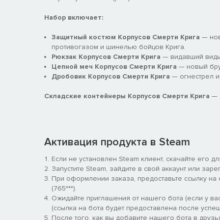
Набор включает:
Защитный костюм Корпусов Смерти Крига
— нов
противогазом и шинелью бойцов Крига.
Рюкзак Корпусов Смерти Крига
— видавший виды
Цепной меч Корпусов Смерти Крига
— новый бру
Дробовик Корпусов Смерти Крига
— огнестрел и
Складские контейнеры Корпусов Смерти Крига
— 
Активация продукта в Steam
Если не установлен Steam клиент, скачайте его д
Запустите Steam, зайдите в свой аккаунт или заре
При оформлении заказа, предоставьте ссылку на
(765***).
Ожидайте приглашения от нашего бота (если у вас
(ссылка на бота будет предоставлена после успеш
После того, как вы добавите нашего бота в друзь