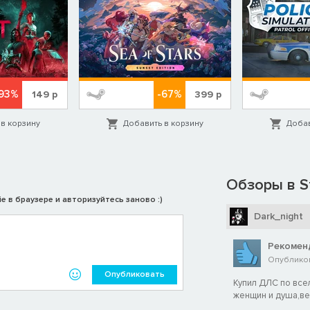
93%
-67%
149
р
399
р
в корзину
Добавить в корзину
Добав
Обзоры в S
e в браузере и авторизуйтесь заново :)
Dark_night
Рекомен
Опубликов
Опубликовать
Купил ДЛС по всел
женщин и душа,ве