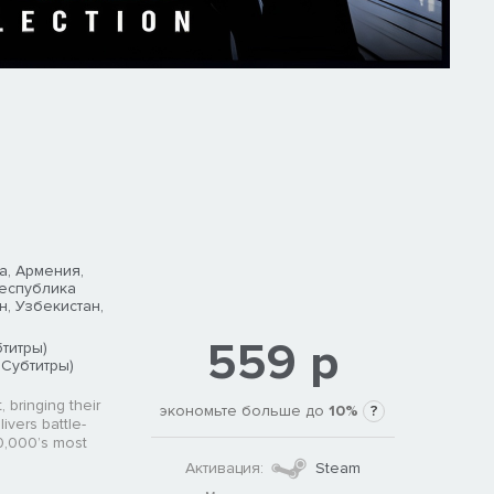
а, Армения,
Республика
н, Узбекистан,
559 р
титры)
 Субтитры)
 bringing their
экономьте больше до
10%
?
ivers battle-
0,000’s most
Активация:
Steam