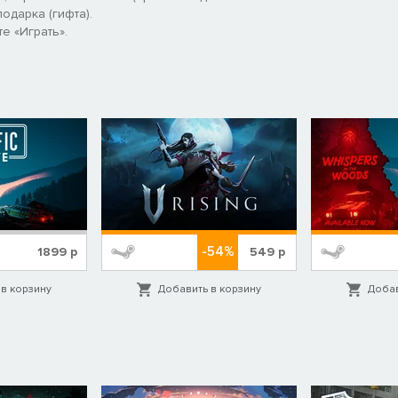
одарка (гифта).
е «Играть».
-54%
1899
р
549
р
в корзину
Добавить в корзину
Добав