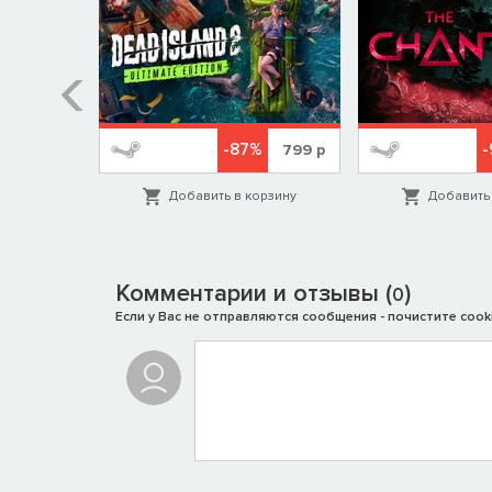
%
-87%
-
349
р
799
р
орзину
Добавить в корзину
Добавить 
Комментарии и отзывы (
)
0
Если у Вас не отправляются сообщения - почистите cooki