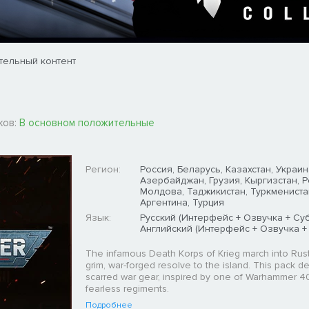
тельный контент
ков:
В основном положительные
Регион:
Россия, Беларусь, Казахстан, Украин
Азербайджан, Грузия, Кыргизстан, 
Молдова, Таджикистан, Туркмениста
Аргентина, Турция
Язык:
Русский (Интерфейс + Озвучка + Суб
Английский (Интерфейс + Озвучка +
The infamous Death Korps of Krieg march into Rust,
grim, war-forged resolve to the island. This pack del
scarred war gear, inspired by one of Warhammer 4
fearless regiments.
Подробнее