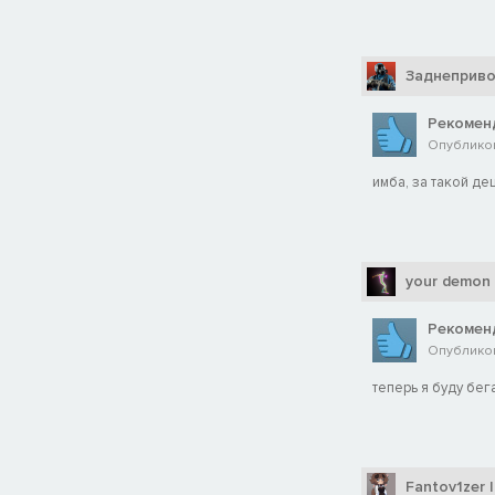
Заднеприв
Рекомен
Опубликов
имба, за такой д
your demon
Рекомен
Опубликова
теперь я буду бег
Fantov1zer |