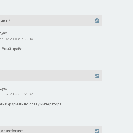
одный
дую
ано: 23 окт в 20:10
ешёвый прайс
дую
но: 23 окт в 21:02
ать и фармить во славу императора
 #hustlerust