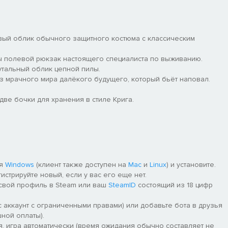
ый облик обычного защитного костюма с классическим
 полевой рюкзак настоящего специалиста по выживанию.
тальный облик цепной пилы.
з мрачного мира далёкого будущего, который бьёт наповал.
две бочки для хранения в стиле Крига.
ля
Windows
(клиент также доступен на
Mac
и
Linux
) и установите.
гистрируйте новый, если у вас его еще нет.
 свой профиль в Steam или ваш
SteamID
состоящий из 18 цифр
 аккаунт с ограниченными правами) или добавьте бота в друзья
ной оплаты).
я, игра автоматически (время ожидания обычно составляет не