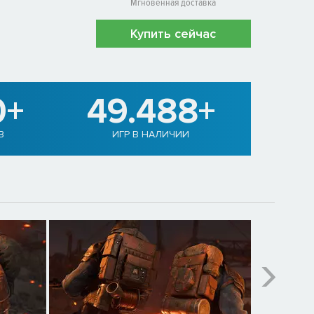
Мгновенная доставка
Купить сейчас
0+
49.488+
В
ИГР В НАЛИЧИИ