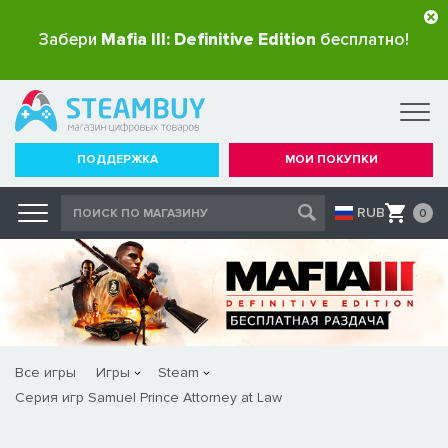
Забери
Mafia III: Definitive Edition
бесплатно!
ПОДДЕРЖКА
МОИ ПОКУПКИ
RUB
0
Все игры
Игры
Steam
Серия игр Samuel Prince Attorney at Law