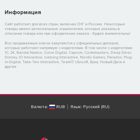
Информация
Сайт работает для всех стран, включая СНГ и Россию. Некоторые
товары имеют региональные ограничения, которые указаны в
описании товара или при оформлении заказа - будьте внимательны!
Все продаваемые ключи закупаются у официальных дилеров,
которые работают напрямую с издателями. В том числе с издателями:
1C, 2K, Bandai Namco, Curve Digital, Capcom, Codemasters, Deep Silver,
Disney, IO Interactive, Iceberg Interactive, Nordic Games, Paradox, Plug-
in-Digital, Take-Two Interactive, Team17, Ubisoft, Бука, Новый Диск и
другие
Валюта:
RUB
Язык:
Русский (RU)