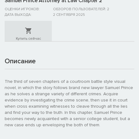
Samuel Prince Attorney at Law Chapter 2
ОЦЕНКИ ИГРОКОВ:
ОБЗОРОВ ПОЛЬЗОВАТЕЛЕЙ: 2
ДАТА ВЫХОДА:
2 СЕНТЯБРЯ 2025
Купить сейчас
Описание
The third of seven chapters of a courtroom battle style visual
novel, in which the story follows brand new lawyer Samuel Prince
as he solves a strange variety of different crimes. Acquire
evidence by investigating the crime scene, then use it in court
when cross examining witnesses to cleave through all the lies
and find your way to the truth. In this chapter, Samuel Prince
becomes newly acquainted with a senior college student, but a
new case ends up enveloping the both of them.