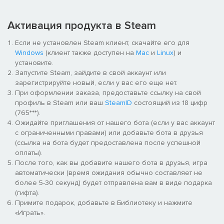
＊Character＊
Активация продукта в Steam
Если не установлен Steam клиент, скачайте его для
Hatsune, a cute goddess.
Windows
(клиент также доступен на
Mac
и
Linux
) и
установите.
She is very interested in human food.
Запустите Steam, зайдите в свой аккаунт или
зарегистрируйте новый, если у вас его еще нет.
＊Game Features＊
При оформлении заказа, предоставьте ссылку на свой
профиль в Steam или ваш
SteamID
состоящий из 18 цифр
Simple classic RPG
(765***).
Ожидайте приглашения от нашего бота (если у вас аккаунт
Easy gameplay without fighting
с ограниченными правами) или добавьте бота в друзья
(ссылка на бота будет предоставлена после успешной
Watch the story of evil spirits
оплаты).
После того, как вы добавите нашего бота в друзья, игра
Includes some voice acting and sound effects
автоматически (время ожидания обычно составляет не
более 5-30 секунд) будет отправлена вам в виде подарка
(гифта).
Примите подарок, добавьте в Библиотеку и нажмите
«Играть».