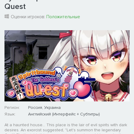
Quest
Оценки игроков:
Положительные
Регион:
Россия, Украина
Язык:
Английский (Интерфейс + Субтитры)
At a haunted house... This place is the lair of evil spirits with dark
desires. An exorcist suggested, "Let's summon the legendary