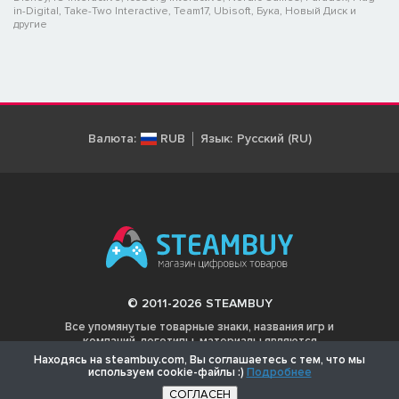
in-Digital, Take-Two Interactive, Team17, Ubisoft, Бука, Новый Диск и
другие
Валюта:
RUB
Язык:
Русский (RU)
© 2011-2026 STEAMBUY
Все упомянутые товарные знаки, названия игр и
компаний, логотипы, материалы являются
собственностью соответствующих владельцев.
Находясь на steambuy.com, Вы соглашаетесь с тем, что мы
используем cookie-файлы :)
Подробнее