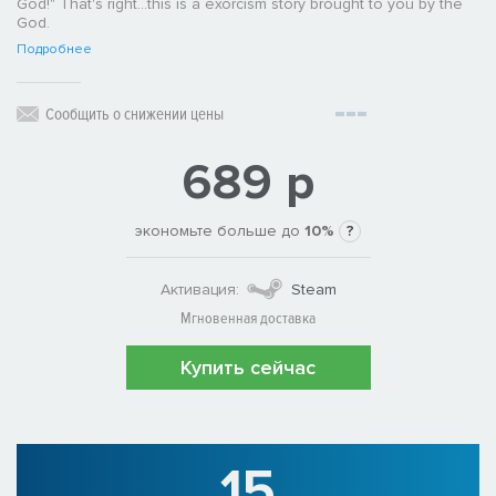
God!" That's right...this is a exorcism story brought to you by the
God.
Подробнее
Сообщить о снижении цены
689 р
экономьте больше до
10%
?
Активация:
Steam
Мгновенная доставка
Купить сейчас
15