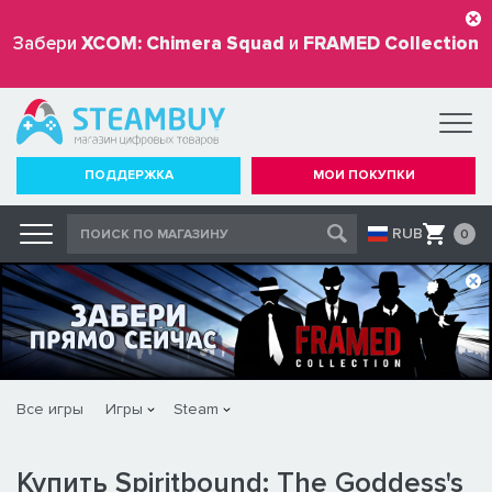
Забери
XCOM: Chimera Squad
и
FRAMED Collection
бесплатно
ПОДДЕРЖКА
МОИ ПОКУПКИ
RUB
0
Все игры
Игры
Steam
Купить Spiritbound: The Goddess's