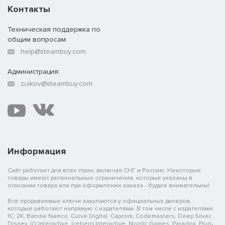
Контакты
Техническая поддержка по
общим вопросам:
help@steambuy.com
Администрация:
zuikov@steambuy.com
Информация
Сайт работает для всех стран, включая СНГ и Россию. Некоторые
товары имеют региональные ограничения, которые указаны в
описании товара или при оформлении заказа - будьте внимательны!
Все продаваемые ключи закупаются у официальных дилеров,
которые работают напрямую с издателями. В том числе с издателями:
1C, 2K, Bandai Namco, Curve Digital, Capcom, Codemasters, Deep Silver,
Disney, IO Interactive, Iceberg Interactive, Nordic Games, Paradox, Plug-