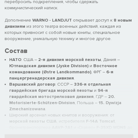
перебросить подкрепления, чтобы сдержать
коммунистический натиск.
Дополнение
WARNO - LANDJUT
открывает доступ к
8 новым
дивизиям
из этого театра военных действий, каждая из
которых привносит с собой новые юниты, специальное
вооружение, уникальную технику и многое другое.
Состав
НАТО
: США –
2-я дивизия морской пехоты
, Дания –
Ютландская дивизия (Jyske Division)
и
Восточное
командование (Østre Landkommando)
, ФРГ –
6-я
панцергренадерская дивизия
.
Варшавский договор
: СССР –
336-я отдельная
гвардейская бригада морской пехоты
и
94-я
гвардейская мотострелковая дивизия
, ГДР –
20.
Motorisierte-Schützen-Division
, Польша –
15. Dywizja
Zmechanizowana
.
Широкий арсенал новых юнитов и вооружения: от
морской пехоты США
, истребителя
F-14A Tomcat
,
бронетранспортера
AAVP-7A1
и «Draken»
F-35XD WDNS
до
ПТ-САУ M10 Achilles
,
советской морской пехоты
, танка
T-