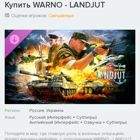
Купить WARNO - LANDJUT
Оценки игроков:
Смешанные
Регион:
Россия, Украина
Язык:
Русский (Интерфейс + Субтитры)
Английский (Интерфейс + Озвучка + Субтитры)
Попадите в мир, где главную роль в военных операциях
играют машины-амфибии, с дополнением WARNO - LANDJUT,