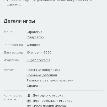
Примите подарок, добавьте в Библиотеку и нажмите
«Играть».
Детали игры
Жанр:
Стратегия
Симулятор
Работает на:
Windows
Дата выхода:
16 апреля 2026
Ютландская дивизия (Jyske Division)
Издатель:
Eugen Systems
Основное боевое формирование датской армии, которое
Метки:
Военные конфликты
одним из первых вступит в бой, используя лучшее
Военные действия
вооружение страны:
LEOPARD 1A5-DK
, вертолет
FENNEC
и
Тактика в реальном времени
многоцелевой самолёт ""Draken""
F-35XD WDNS
.
Стратегия
Количество
Для одного игрока
игроков:
Для нескольких игроков
Игрок против игрока