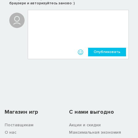
браузере и авторизуйтесь заново :)
Опубликовать
6. Panzergrenadier-Division (ФРГ)
Крупная механизированная дивизия Бундесвера,
предназначенная для обороны подступов к Дании в
Шлезвиг-Гольштейне. В ее составе разнообразное
вооружение: от
LEOPARD 1A1A2
и разведывательного
самолета
DO-28D-2
до морских подразделений
Bundesmarine
, включая
KAMPFSCHWIMMER
и
STRANDMEISTER
.
Магазин игр
C нами выгодно
Поставщикам
Акции и скидки
О нас
Максимальная экономия