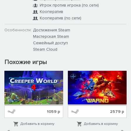
Игрок против игрока (по сети)
Кооператив
Кооператив (по сети)
Особенности:
Достижения Steam
Мастерская Steam
Семейный доступ
Steam Cloud
Похожие игры
1059
р
2579
р
Østre Landkommando (Дания)
Добавить в корзину
Добавить в корзину
Территориальное командование, ответственное за оборону