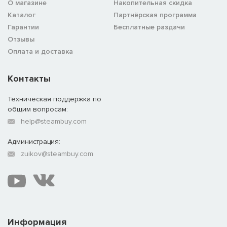
О магазине
Накопительная скидка
Каталог
Партнёрская программа
Гарантии
Бесплатные раздачи
Отзывы
Оплата и доставка
Контакты
Техническая поддержка по
общим вопросам:
help@steambuy.com
Администрация:
zuikov@steambuy.com
Советская 336-я отдельная
Информация
гвардейская бригада морской пехоты