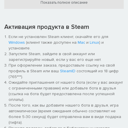
55AMD
, вертолета
Ka-29
и десантного судна на
Показать полное описание
воздушной подушке
Kalmar
.
2-я дивизия морской пехоты США
Активация продукта в Steam
Знаменитый корпус морской пехоты США усиливает датский
фронт – от противотанковых машин
LAV-AT
и амфибийных
Если не установлен Steam клиент, скачайте его для
бронемашин
AAVP-7A1
до штурмовых отделений
МОРПЕХОВ
Windows
(клиент также доступен на
Mac
и
Linux
) и
с боевым кличем «Oorah!» и легендарного
F-14A Tomcat
,
установите.
прославленного в ""Top Gun"".
Запустите Steam, зайдите в свой аккаунт или
зарегистрируйте новый, если у вас его еще нет.
При оформлении заказа, предоставьте ссылку на свой
профиль в Steam или ваш
SteamID
состоящий из 18 цифр
(765***).
Ожидайте приглашения от нашего бота (если у вас аккаунт
с ограниченными правами) или добавьте бота в друзья
(ссылка на бота будет предоставлена после успешной
оплаты).
После того, как вы добавите нашего бота в друзья, игра
автоматически (время ожидания обычно составляет не
более 5-30 секунд) будет отправлена вам в виде подарка
(гифта).