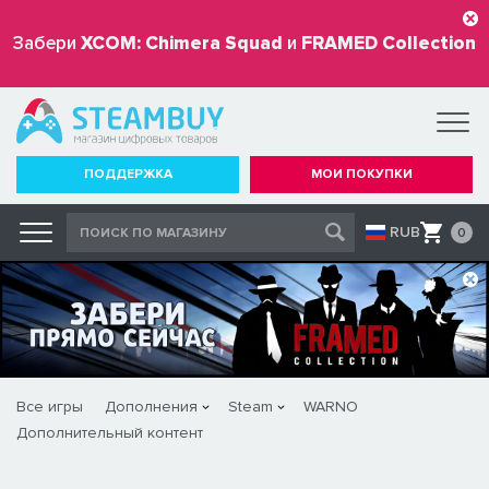
Забери
XCOM: Chimera Squad
и
FRAMED Collection
бесплатно
ПОДДЕРЖКА
МОИ ПОКУПКИ
RUB
0
Все игры
Дополнения
Steam
WARNO
Дополнительный контент