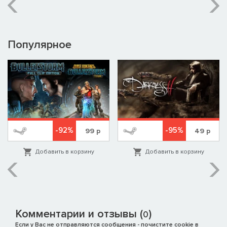
(в том числе района Копенгагена), представляет собой
боевую группу, сформированную из подразделений
Hjemmeværnet. В распоряжении танки
CENTURION Mk.5/1
,
тяжелые грузовики
MD JUPITER
, отряды Home Guard и даже
Популярное
истребители танков времен Второй мировой –
M10
ACHILLES
.
-92%
-95%
99
р
49
р
Добавить в корзину
Добавить в корзину
Комментарии и отзывы (
)
0
Если у Вас не отправляются сообщения - почистите cookie в