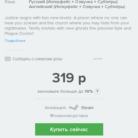
Язык:
Русский (Интерфейс + Озвучка + Субтитры)
Английский (Интерфейс + Озвучка + Субтитры)
Justice reigns with two new levels: A prison where no one can
hear you scream and the church where you may hide from your
nightmares. Terrify mortals with new ghosts the prisoner Kyle and
Plague Doctor!
Подробнее
Сообщить о снижении цены
319 р
экономьте больше до
10%
?
Активация:
Steam
Мгновенная доставка
Купить сейчас