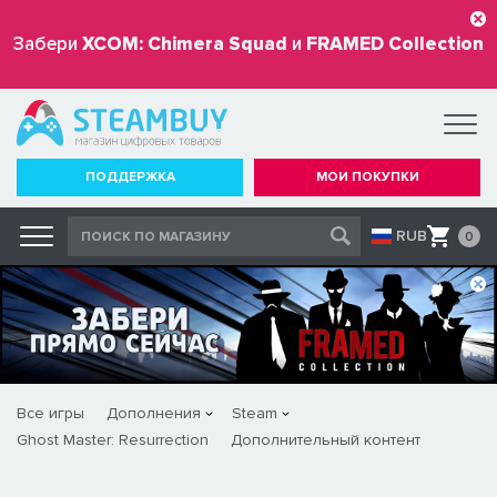
Забери
XCOM: Chimera Squad
и
FRAMED Collection
бесплатно
ПОДДЕРЖКА
МОИ ПОКУПКИ
RUB
0
Все игры
Дополнения
Steam
Ghost Master: Resurrection
Дополнительный контент