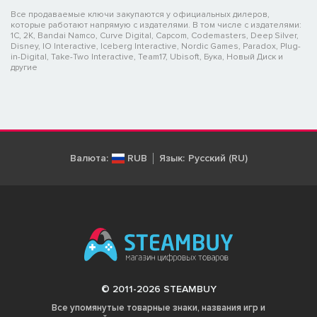
Все продаваемые ключи закупаются у официальных дилеров,
которые работают напрямую с издателями. В том числе с издателями:
1C, 2K, Bandai Namco, Curve Digital, Capcom, Codemasters, Deep Silver,
Disney, IO Interactive, Iceberg Interactive, Nordic Games, Paradox, Plug-
in-Digital, Take-Two Interactive, Team17, Ubisoft, Бука, Новый Диск и
другие
Валюта:
RUB
Язык:
Русский (RU)
© 2011-2026 STEAMBUY
Все упомянутые товарные знаки, названия игр и