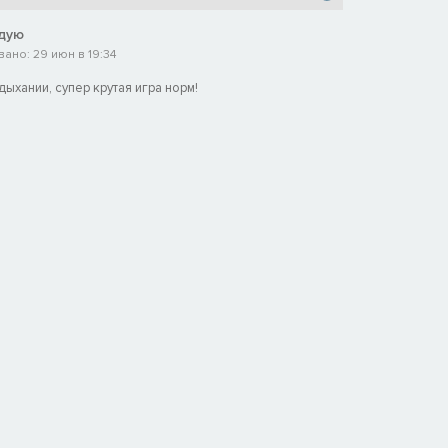
дую
ано: 29 июн в 19:34
ыхании, супер крутая игра норм!