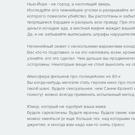
Нью-Йорк - не город, а настоящий зверь.
Исследуйте его темнейшие уголки и раскрывайте его
которого повесили убийство. Вы растоптаны и забы
творящемся бардаке и раскрыть всю правду. При это
деньги исчадие ада, а местная мафия жаждет вашей к
Да, и не забывайте выписывать штрафы нарушителям.
Нелинейный сюжет с несколькими вариантами конц
Вас кто-то подставил, и на это наплевать всем, кр
узнайте, кто это сделал. Чем дальше вы продвинете
осторожны. Некоторые вещи не стоит выносить на св
Атмосфера фильмов про полицейских из 80-х
Вы когда-нибудь мечтали стать героем кино про поли
такой шанс. Будьте сексуальнее, чем Санни Крокетт
помогут, можно всегда применить испытанный метод и
Юмор, который не одобрит ваша мама
Будьте саркастичны. Будьте мрачны. Будьте таким, к
можно смеяться (и еще больше тех, над которыми см
джунглях, и иногда вам надо как-то снять стресс.