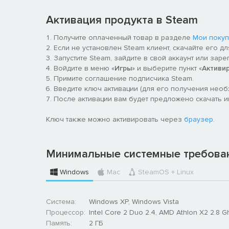
Активация продукта в Steam
Получите оплаченный товар в разделе
Мои покуп
Если не установлен Steam клиент, скачайте его д
Запустите Steam, зайдите в свой аккаунт или заре
Войдите в меню «
Игры
» и выберите пункт «
Активи
Примите соглашение подписчика Steam.
Введите ключ активации (для его получения нео
После активации вам будет предложено скачать иг
Ключ также можно активировать через
браузер
.
Минимальные системные требова
Windows
Mac
SteamOS + Linux
Система:
Windows XP, Windows Vista
Процессор:
Intel Core 2 Duo 2.4, AMD Athlon X2 2.8 G
Память:
2 ГБ