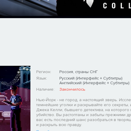
Регион:
Россия, страны СНГ
Язык:
Русский (Интерфейс + Субтитры)
Английский (Интерфейс + Субтитры)
Наличие:
Закончилось
Нью-Йорк - не город, а настоящий зверь. Иссл
темнейшие уголки и раскрывайте его секреты, 
Джека Келли, бывшего детектива, на которого
убийство. Вы растоптаны и забыты прежними др
вас есть последний шанс разобраться в творя
и раскрыть всю правду.