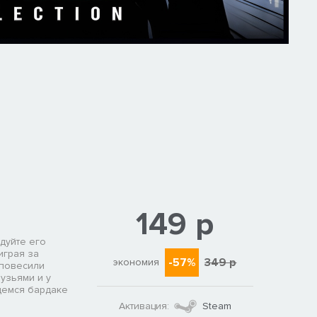
149 р
едуйте его
играя за
-57%
349 р
экономия
 повесили
узьями и у
щемся бардаке
Активация:
Steam