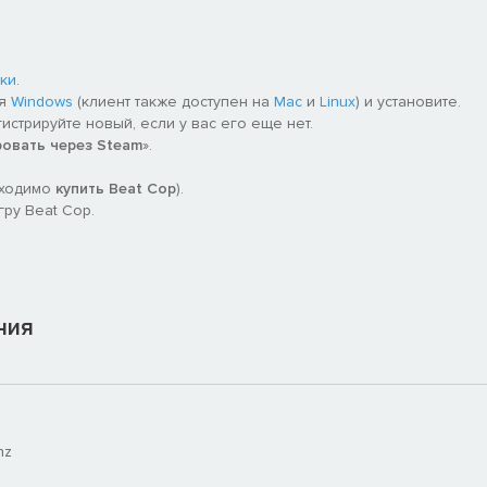
ки
.
ля
Windows
(клиент также доступен на
Mac
и
Linux
) и установите.
гистрируйте новый, если у вас его еще нет.
ровать через Steam
».
бходимо
купить Beat Cop
).
ру Beat Cop.
ния
hz