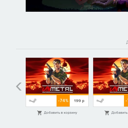
-74%
619
р
199
р
орзину
Добавить в корзину
Добавить 