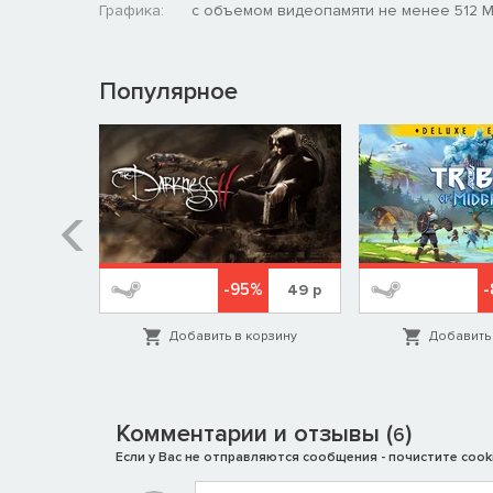
Графика:
с объемом видеопамяти не менее 512 
Популярное
-95%
-
799
р
49
р
орзину
Добавить в корзину
Добавить 
Комментарии и отзывы (
)
6
Если у Вас не отправляются сообщения - почистите cooki