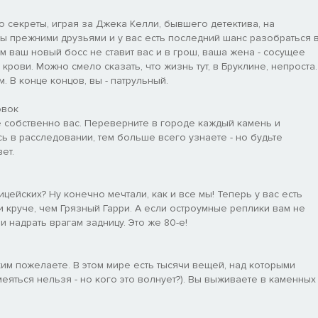
 секреты, играя за Джека Келли, бывшего детектива, на
ты прежними друзьями и у вас есть последний шанс разобраться 
м ваш новый босс не ставит вас и в грош, ваша жена - сосущее
рови. Можно смело сказать, что жизнь тут, в Бруклине, непроста.
 В конце концов, вы - патрульный.
овок
оме собственно вас. Переверните в городе каждый камень и
сь в расследовании, тем больше всего узнаете - но будьте
ет.
цейских? Ну конечно мечтали, как и все мы! Теперь у вас есть
 и круче, чем Грязный Гарри. А если остроумные реплики вам не
 надрать врагам задницу. Это же 80-е!
аким пожелаете. В этом мире есть тысячи вещей, над которыми
еяться нельзя - но кого это волнует?). Вы выживаете в каменных