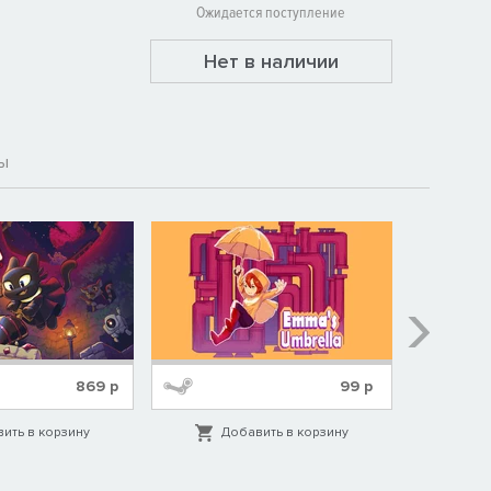
Ожидается поступление
Нет в наличии
ы
869
р
99
р
ить в корзину
Добавить в корзину
Д