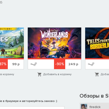
МБ
87%
-90%
99
р
249
р
в корзину
Добавить в корзину
Добав
Обзоры в S
e в браузере и авторизуйтесь заново :)
firedick