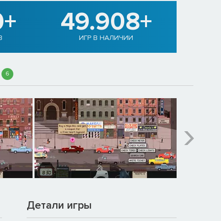
0+
49.908+
В
ИГР В НАЛИЧИИ
6
Детали игры