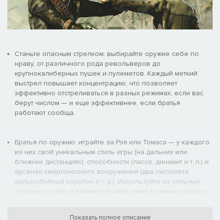
Станьте опасным стрелком: выбирайте оружие себе по
нраву, от различного рода револьверов до
крупнокалиберных пушек и пулеметов. Каждый меткий
выстрел повышает концентрацию, что позволяет
эффективно отстреливаться в разных режимах, если вас
берут числом — и еще эффективнее, если братья
работают сообща.
Братья по оружию: играйте за Рэя или Томаса — у каждого
из них свой уникальным стиль игры (на дальних или
ближних дистанциях), способности (лассо, динамит и т. п.) и
арсенал смертоносного вооружения (два пистолета,
дальнобойный карабин и т. д.). Используйте их сильные
стороны с умом, и сможете выжить даже в самых опасных
перестрелках.
Показать полное описание