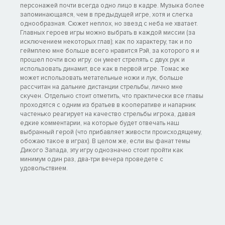
персонажей почти всегда одно лицо в кадре. Музыка более
запоминающаяся, чем в предыдущей игре, хотя и слегка
однообразная. Сюжет неплох, но звезд с неба не хватает.
Главных героев игры можно выбрать в каждой миссии (за
исключением некоторых глав); как по характеру, так и по
геймплею мне больше всего нравится Рэй, за которого я и
прошел почти всю игру: он умеет стрелять с двух рук и
использовать динамит, все как в первой игре. Томас же
может использовать метательные ножи и лук, больше
рассчитан на дальние дистанции стрельбы, лично мне
скучен. Отдельно стоит отметить, что практически все главы
проходятся с одним из братьев в кооперативе и напарник
частенько реагирует на качество стрельбы игрока, давая
едкие комментарии, на которые будет отвечать наш
выбранный герой (что прибавляет живости происходящему,
обожаю такое в играх). В целом же, если вы фанат темы
Дикого Запада, эту игру однозначно стоит пройти как
минимум один раз, два-три вечера проведете с
удовольствием.