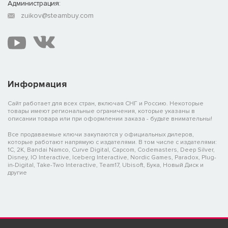
Администрация:
zuikov@steambuy.com
Информация
Сайт работает для всех стран, включая СНГ и Россию. Некоторые
товары имеют региональные ограничения, которые указаны в
описании товара или при оформлении заказа - будьте внимательны!
Все продаваемые ключи закупаются у официальных дилеров,
которые работают напрямую с издателями. В том числе с издателями:
1C, 2K, Bandai Namco, Curve Digital, Capcom, Codemasters, Deep Silver,
Disney, IO Interactive, Iceberg Interactive, Nordic Games, Paradox, Plug-
in-Digital, Take-Two Interactive, Team17, Ubisoft, Бука, Новый Диск и
другие