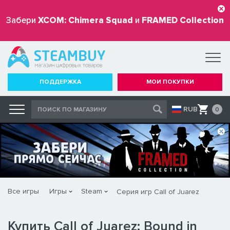
Забери
XCOM: Chimera Squad
и
FRAMED Collection
бесплатно
ПОДДЕРЖКА
МОИ ПОКУПКИ
RUB
0
Все игры
Игры
Steam
Серия игр Call of Juarez
Купить Call of Juarez: Bound in