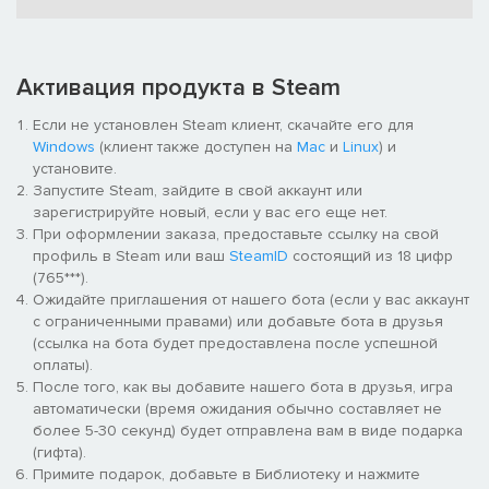
Погружение в Дикий Запад: исследуйте бескрайние
просторы вольного Старого Запада пешком, на лошади, в
фургонах и каноэ. Сражайтесь с бандитами среди
Активация продукта в Steam
классических пейзажей. Братьям Макколл придется
схлестнуться с мятежным вождем племени апачей, жадным
Если не установлен Steam клиент, скачайте его для
мексиканским головорезом, мстительным полковником —
Windows
(клиент также доступен на
Mac
и
Linux
) и
и это далеко не все их опасные враги.
установите.
Запустите Steam, зайдите в свой аккаунт или
зарегистрируйте новый, если у вас его еще нет.
Внимание: с августа 2016 года сетевые функции игры
При оформлении заказа, предоставьте ссылку на свой
больше не поддерживаются. Сетевой режим и режим
профиль в Steam или ваш
SteamID
состоящий из 18 цифр
совместной игры будут недоступны.
(765***).
Ожидайте приглашения от нашего бота (если у вас аккаунт
с ограниченными правами) или добавьте бота в друзья
(ссылка на бота будет предоставлена после успешной
оплаты).
После того, как вы добавите нашего бота в друзья, игра
автоматически (время ожидания обычно составляет не
более 5-30 секунд) будет отправлена вам в виде подарка
(гифта).
Примите подарок, добавьте в Библиотеку и нажмите