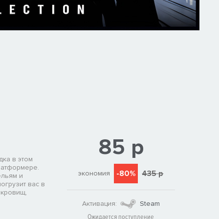
85 р
дка в этом
латформере.
-80%
435 р
экономия
ельям и
огрузит вас в
окровищ,
Активация:
Steam
Ожидается поступление