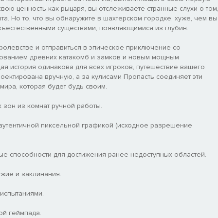
вою ценность как рыцаря, вы отслеживаете странные слухи о том
та. Но то, что вы обнаружите в шахтерском городке, хуже, чем вы
хъестественными существами, появляющимися из глубин.
оролевстве и отправиться в эпическое приключение со
дованием древних катакомб и замков и новым мощным
ая история одинакова для всех игроков, путешествие вашего
оектирована вручную, а за кулисами Пропасть соединяет эти
мира, которая будет будь своим.
 зон из комнат ручной работы.
аутентичной пиксельной графикой (исходное разрешение
ые способности для достижения ранее недоступных областей.
ужие и заклинания.
испытаниями.
ой геймпада.