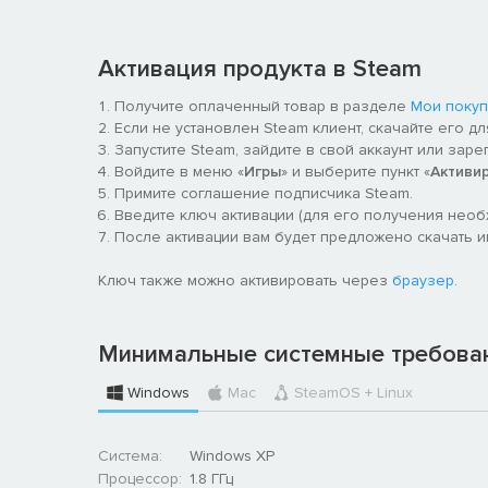
Активация продукта в Steam
Получите оплаченный товар в разделе
Мои покуп
Если не установлен Steam клиент, скачайте его д
Запустите Steam, зайдите в свой аккаунт или заре
Войдите в меню «
Игры
» и выберите пункт «
Активи
Примите соглашение подписчика Steam.
Введите ключ активации (для его получения нео
После активации вам будет предложено скачать и
Ключ также можно активировать через
браузер
.
Минимальные системные требова
Windows
Mac
SteamOS + Linux
Система:
Windows XP
Процессор:
1.8 ГГц