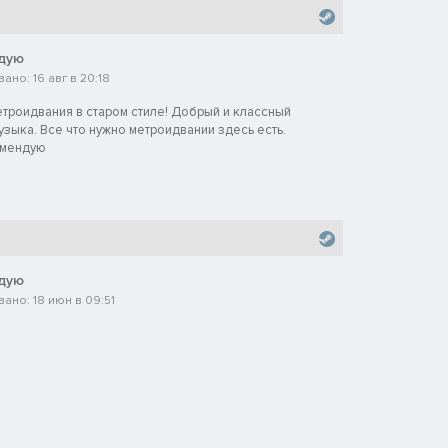
дую
но: 16 авг в 20:18
етроидвания в старом стиле! Добрый и классный
узыка. Все что нужно метроидвании здесь есть.
омендую
дую
ано: 18 июн в 09:51