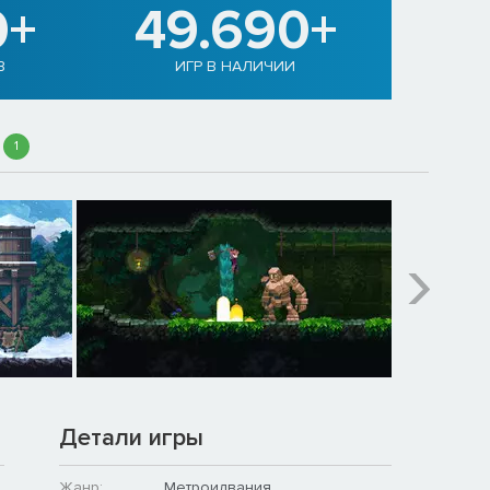
0+
49.690+
В
ИГР В НАЛИЧИИ
1
Детали игры
Жанр:
Метроидвания