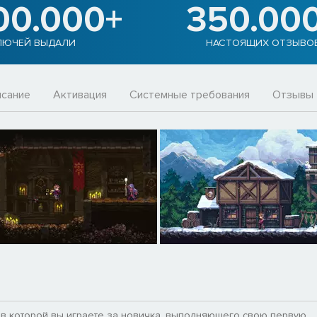
00.000+
350.00
ЛЮЧЕЙ ВЫДАЛИ
НАСТОЯЩИХ ОТЗЫВО
сание
Активация
Системные требования
Отзывы
 в которой вы играете за новичка, выполняющего свою первую