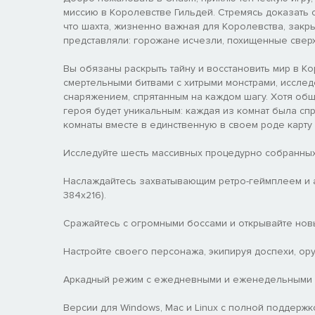
миссию в Королевстве Гильдей. Стремясь доказать с
что шахта, жизненно важная для Королевства, закры
представляли: горожане исчезли, похищенные свер
Вы обязаны раскрыть тайну и восстановить мир в К
смертельными битвами с хитрыми монстрами, иссле
снаряжением, спрятанным на каждом шагу. Хотя общ
героя будет уникальным: каждая из комнат была спр
комнаты вместе в единственную в своем роде карту 
Исследуйте шесть массивных процедурно собранных
Наслаждайтесь захватывающим ретро-геймплеем и 
384x216).
Сражайтесь с огромными боссами и открывайте нов
Настройте своего персонажа, экипируя доспехи, ор
Аркадный режим с ежедневными и еженедельными 
Версии для Windows, Mac и Linux с полной поддержк