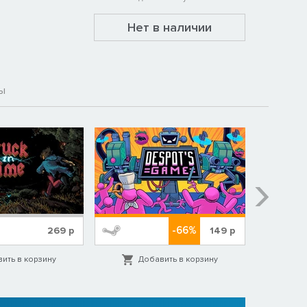
Нет в наличии
ы
-66%
269
р
149
р
ить в корзину
Добавить в корзину
Д