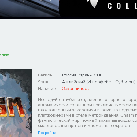
ьные
Регион:
Россия, страны СНГ
Язык:
Английский (Интерфейс + Субтитры)
Наличие:
Закончилось
Исследуйте глубины отдаленного горного горо
автоматически созданном приключенческом п
Вдохновленный хакерскими играми по подзем
платформерами в стиле Метроидвания, Chasm п
фантастический мир, полный захватывающих с
смертоносных врагов и множества секретов.
Подробнее