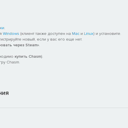
ки
.
ля
Windows
(клиент также доступен на
Mac
и
Linux
) и установите.
гистрируйте новый, если у вас его еще нет.
ровать через Steam
».
бходимо
купить Chasm
).
гру Chasm.
ния