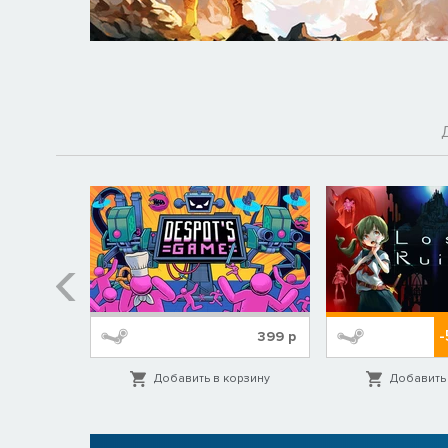
-
99
р
399
р
орзину
Добавить в корзину
Добавить 