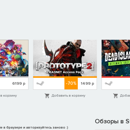
-70%
6199
р
1499
р
в корзину
Добавить в корзину
Добав
Обзоры в S
e в браузере и авторизуйтесь заново :)