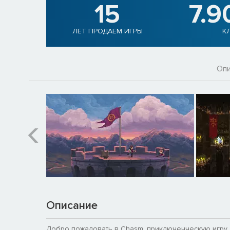
15
7.9
ЛЕТ ПРОДАЕМ ИГРЫ
К
Опи
Описание
Добро пожаловать в Chasm, приключенческую игру,