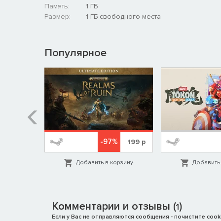
Память:
1 ГБ
Размер:
1 ГБ свободного места
Популярное
%
-97%
1999
р
199
р
орзину
Добавить в корзину
Добавить 
Комментарии и отзывы (
)
1
Если у Вас не отправляются сообщения - почистите cooki