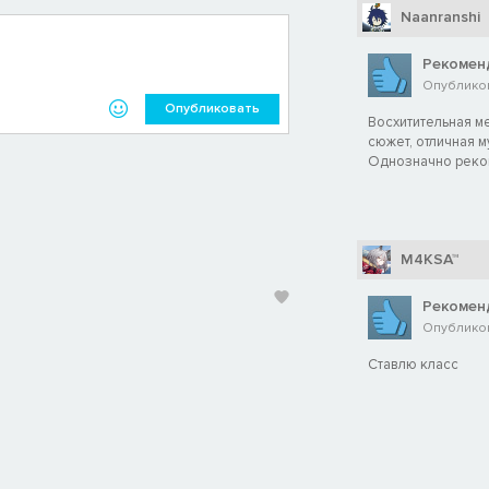
Naanranshi
Рекомен
Опубликова
Опубликовать
Восхитительная м
сюжет, отличная м
Однозначно рек
M4KSA™
Рекомен
Опубликов
Ставлю класс