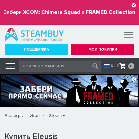
Забери
XCOM: Chimera Squad
и
FRAMED Collection
бесплатно
ПОДДЕРЖКА
МОИ ПОКУПКИ
RUB
0
Все игры
Игры
Steam
Купить Eleusis