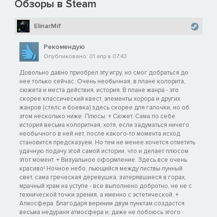
Обзоры в Steam
ElinarMif
Рекомендую
Опубликовано: 01 апр в 07:43
Довольно давно приобрел эту игру, но смог добраться до
нее только сейчас. Очень необычная, в плане колорита,
сюжета и места действия, история. В плане жанра - это
скорее классический квест, элементы хорора и других
жанров (стелс и боевка) здесь скорее для галочки, но об
этом несколько ниже. Плюсы: + Сюжет. Сама по себе
история весьма колоритная, хотя, если задуматься ничего
необычного в ней нет, после какого-то момента исход
становится предсказуем. Но тем не менее хочется отметить
удачную подачу этой самой истории, что и делает плюсом
этот момент. + Визуальное оформление. Здесь все очень
красиво! Ночное небо, льющийся между листвы лунный
свет, сама греческая деревушка, затерявшиеся в горах,
мрачный храм на уступе - все выполнено добротно, не не с
технической точки зрения, а именно с эстетической. +
Атмосфера. Благодаря верхним двум пунктам создастся
весьма недураня атмосфера и, даже не побоюсь этого