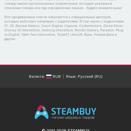
товары имеют региональные ограничения, которые указаны в
описании товара или при оформлении заказа - будьте внимательны!
Все продаваемые ключи закупаются у официальных дилеров,
которые работают напрямую с издателями. В том числе с издателями:
1C, 2K, Bandai Namco, Curve Digital, Capcom, Codemasters, Deep Silver,
Disney, IO Interactive, Iceberg Interactive, Nordic Games, Paradox, Plug-
in-Digital, Take-Two Interactive, Team17, Ubisoft, Бука, Новый Диск и
другие
Валюта:
RUB
Язык:
Русский (RU)
© 2011-2026 STEAMBUY