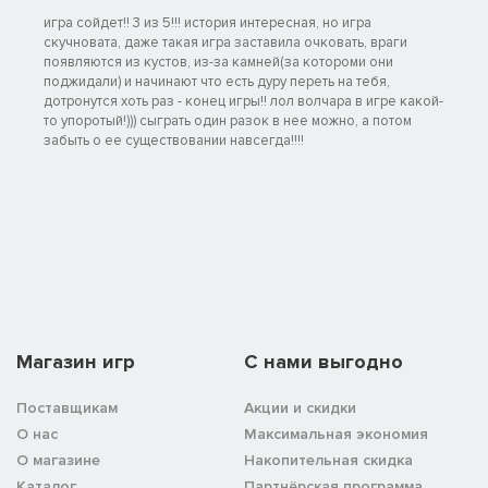
игра сойдет!! 3 из 5!!! история интересная, но игра
скучновата, даже такая игра заставила очковать, враги
появляются из кустов, из-за камней(за котороми они
поджидали) и начинают что есть дуру переть на тебя,
дотронутся хоть раз - конец игры!! лол волчара в игре какой-
то упоротый!))) сыграть один разок в нее можно, а потом
забыть о ее существовании навсегда!!!!
Магазин игр
C нами выгодно
Поставщикам
Акции и скидки
О нас
Максимальная экономия
О магазине
Накопительная скидка
Каталог
Партнёрская программа