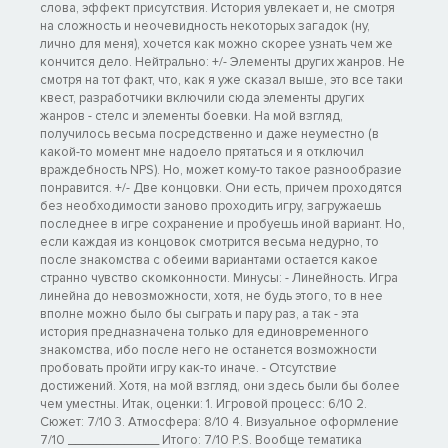
слова, эффект присутствия. История увлекает и, не смотря
на сложность и неочевидность некоторых загадок (ну,
лично для меня), хочется как можно скорее узнать чем же
кончится дело. Нейтрально: +/- Элементы других жанров. Не
смотря на тот факт, что, как я уже сказал выше, это все таки
квест, разработчики включили сюда элементы других
жанров - стелс и элементы боевки. На мой взгляд,
получилось весьма посредственно и даже неуместно (в
какой-то момент мне надоело прятаться и я отключил
враждебность NPS). Но, может кому-то такое разнообразие
понравится. +/- Две концовки. Они есть, причем проходятся
без необходимости заново проходить игру, загружаешь
последнее в игре сохранение и пробуешь иной вариант. Но,
если каждая из концовок смотрится весьма недурно, то
после знакомства с обеими вариантами остается какое
странно чувство скомконности. Минусы: - Линейность. Игра
линейна до невозможности, хотя, не будь этого, то в нее
вполне можно было бы сыграть и пару раз, а так - эта
история предназначена только для единовременного
знакомства, ибо после него не останется возможности
пробовать пройти игру как-то иначе. - Отсутствие
достижений. Хотя, на мой взгляд, они здесь были бы более
чем уместны. Итак, оценки: 1. Игровой процесс: 6/10 2.
Сюжет: 7/10 3. Атмосфера: 8/10 4. Визуальное оформление
7/10 _____________ Итого: 7/10 P.S. Вообще тематика