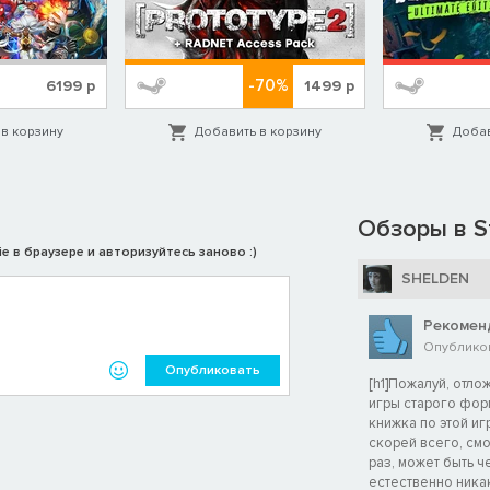
-70%
6199
р
1499
р
в корзину
Добавить в корзину
Добав
Обзоры в S
e в браузере и авторизуйтесь заново :)
SHELDEN
Рекомен
Опубликова
Опубликовать
[h1]Пожалуй, отлож
игры старого форм
книжка по этой иг
скорей всего, смо
раз, может быть ч
естественно никак