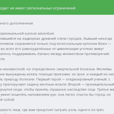
 продукт не имеет региональных ограничений
много дополненная.
оригинальной survival adventure
терявшийся на задворках древней степи городок, бывший некогда
тепняков сохраняется только под колоссальным куполом Боен —
 во всех его равноудалённых от цивилизации уголках живут
валось поддерживать баланс между множеством противоречий,
ти.
а неизвестной, но определённо смертельной болезни. Молитвы
ане вынуждены искать помощи приезжих: их трое, и каждый из ни
нять природу болезни. Первый герой — хладнокровный учёный, с
му препоручают задачу местные власти. Второй — проницательный
ернулся сюда, чтобы принять страшное наследство отца. Третья ж
 умеет исцелять наложением рук; она легко спасла бы город, но
ой собой.
ервого лица, где вам предстоит сыграть роль одного из трёх