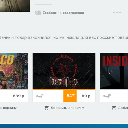
Сообщить о поступлении
Данный товар закончился, но мы нашли для вас похожие товар
-64%
689
р
89
р
в корзину
Добавить в корзину
Добав