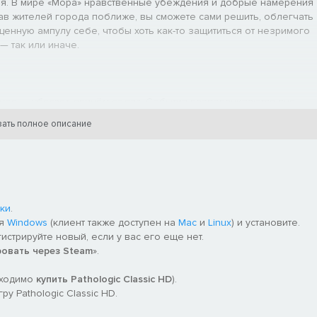
кая. В мире «Мора» нравственные убеждения и добрые намерения
ав жителей города поближе, вы сможете сами решить, облегчать
енную ампулу себе, чтобы хоть как-то защититься от незримого
— так или иначе.
рнее — убегает, причём от вас. События разворачиваются вне
ать полное описание
х и тех же квестов и задач. Каждый новый час приносит новые
лавра, Гаруспика и Самозванки взаимосвязаны, но каждая из них
диалоги и микросюжеты.
ки
.
ля
Windows
(клиент также доступен на
Mac
и
Linux
) и установите.
ко называют наиболее примечательным аспектом «Мора». Это не
гистрируйте новый, если у вас его еще нет.
осплетённый идеологический конфликт множества героев и
ровать через Steam
».
 о том, как правильно жить, умирать и творить чудеса.
бходимо
купить Pathologic Classic HD
).
очем, необязательно — искусственно навязанных ограничений в
у Pathologic Classic HD.
ть самостоятельно, творя собственную историю.