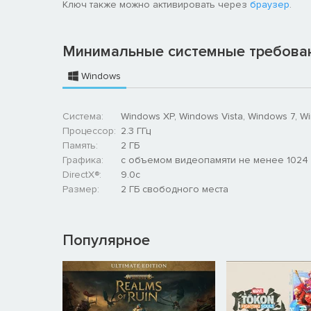
Ключ также можно активировать через
браузер
.
• Выжить непросто. Город умирает — а значит, вам п
крови — хоть какой-то иммунитет. Постоянно делать
Минимальные системные требова
• Мародёрство, обмен, договоры. Ресурсы можно доб
недостатки.
Windows
Атмосфера отчаяния и тоски — без попыток разбави
ни нарочитых попыток напугать, ни лёгких решений.
Система:
Windows XP, Windows Vista, Windows 7, W
Процессор:
2.3 ГГц
Память:
2 ГБ
Графика:
с объемом видеопамяти не менее 1024
DirectX®:
9.0c
Размер:
2 ГБ свободного места
Популярное