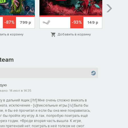
-87%
-93%
799
р
149
р
ить в корзину
Добавить в корзину
Д
team
дую
но: 14 июл в 14:35
у в дальний ящик.[/h1] Мне очень сложно вникать в
ата, исключение - [u]пиксельные игры.[/u] Была бы
ре, я бы её прочитал и если бы она мне понравилась,
г бы пройти эту игру. А так, попробую поиграть ещё
ерез годик. +Вроде вторая часть вышла. К игре,
их претензий нет, поиграть в неё толком не смог.