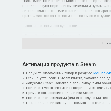
спасителей, но история выйдет вовсе не героичес
нередко пасуют перед лицом отчаяния и нужды. Узн
ли боль ближнего — или оставить последнюю драгоц
врага. Ужас всё равно настигнет вас вместе с чумой 
• Иногда её называют культовой.
• 12 дней в зачумлённом городе. Время бежит, а ве
зависимости от того, участвуете вы в них или нет.
Показ
• 70+ игровых часов без занудного повторения одни
возможности и новые обязательства.
Активация продукта в Steam
• Три героя — три уникальных сюжета. Истории Бака
раскрывается через собственные события, квесты, 
Получите оплаченный товар в разделе
Мои покуп
Если не установлен Steam клиент, скачайте его д
• Сюжет игры высоко оценён критиками; его неред
Запустите Steam, зайдите в свой аккаунт или заре
просто история умирающего города, но ещё и хитр
Войдите в меню «
Игры
» и выберите пункт «
Активи
сообществ, у каждого из которых свои представления
Примите соглашение подписчика Steam.
Введите ключ активации (для его получения нео
• Игра с открытым миром. Цепляться за сюжет, впр
После активации вам будет предложено скачать игр
городе нет. С первого же дня его можно исследова