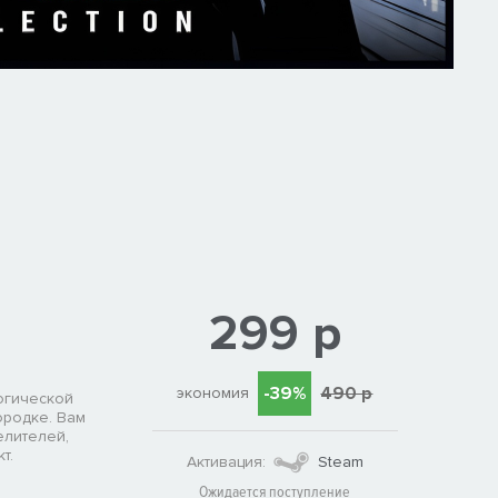
299 р
-39%
490 р
экономия
огической
ородке. Вам
елителей,
т.
Активация:
Steam
Ожидается поступление