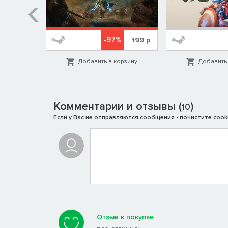
%
-97%
1999
р
199
р
орзину
Добавить в корзину
Добавить 
Комментарии и отзывы (
)
10
Если у Вас не отправляются сообщения - почистите cooki
Отзыв к покупке