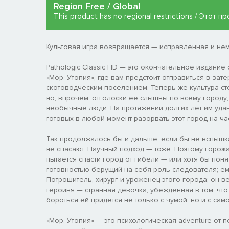
Region Free / Global
This product has no regional restrictions / Этот
Культовая игра возвращается — исправленная и не
Pathologic Classic HD — это окончательное издание 
«Мор. Утопия», где вам предстоит отправиться в за
скотоводческим поселением. Теперь же культура с
но, впрочем, отголоски её слышны по всему городу;
необычные люди. На протяжении долгих лет им уда
готовых в любой момент разорвать этот город на час
Так продолжалось бы и дальше, если бы не вспышк
не спасают. Научный подход — тоже. Поэтому горож
пытается спасти город от гибели — или хотя бы по
готовностью берущий на себя роль следователя; е
Потрошитель, хирург и уроженец этого города; он в
героиня — странная девочка, убеждённая в том, что
бороться ей придётся не только с чумой, но и с сам
«Мор. Утопия» — это психологическая adventure от п