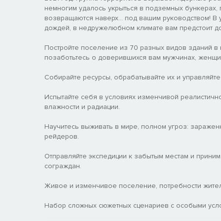
немногим удалось укрыться в подземных бункерах, 
возвращаются наверх... под вашим руководством! В 
дождей, в недружелюбном климате вам предстоит док
Постройте поселение из 70 разных видов зданий в 
позаботьтесь о доверившихся вам мужчинах, женщин
Собирайте ресурсы, обрабатывайте их и управляйт
Испытайте себя в условиях изменчивой реалистично
влажности и радиации.
Научитесь выживать в мире, полном угроз: заражен
рейдеров.
Отправляйте экспедиции к забытым местам и приним
сограждан.
Живое и изменчивое поселение, потребности жител
Набор сложных сюжетных сценариев с особыми усл