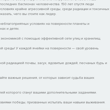
последних бастионах человечества. 150 лет спустя люди
условиях крайне агрессивной среды, среди радиации и токсичных
азать, чего вы стоите как лидер.
неблагоприятных условиях на поверхности планеты и
ах и детях.
е экономикой с помощью эффективной сети улиц и хранилищ.
й среды! У каждой ячейки на поверхности — свой уровень
ной радиацией почвы, засух, ядовитые дождей, песчаных бурь и
айте важные решения, от которых зависит судьба ваших
ей которого станут вашими дополнительными заданиями.
овиями победы, призванных испытать ваши навыки выживания.