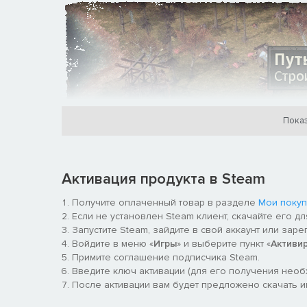
Показ
Мира, который мы знали, больше нет. Постройте н
50 видов зданий. Дайте своим людям крышу над голов
Активация продукта в Steam
позвольте им потерять волю к жизни.
Получите оплаченный товар в разделе
Мои покуп
Если не установлен Steam клиент, скачайте его д
Запустите Steam, зайдите в свой аккаунт или заре
Войдите в меню «
Игры
» и выберите пункт «
Активи
Примите соглашение подписчика Steam.
Введите ключ активации (для его получения нео
После активации вам будет предложено скачать игр