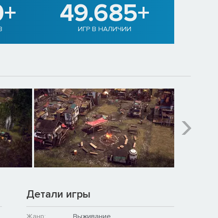
0+
49.685+
В
ИГР В НАЛИЧИИ
Детали игры
Жанр:
Выживание