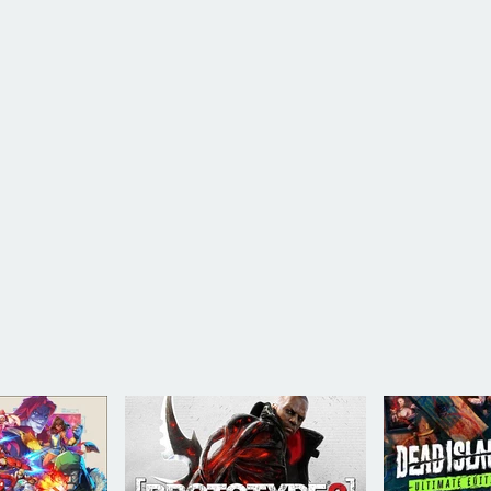
 и назначать людям профессии и задания. Пусть они собирают и
ивную инфраструктуру — с улицами, хранилищами и рынками — и
менчивые уровни влажности и радиации. Смотрите, как тучи
е с полными токсичных веществ дождями, что грозят принести на