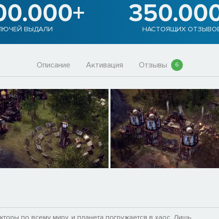
00.000+
350.00
ЛЮЧЕЙ ВЫДАЛИ
НАСТОЯЩИХ ОТЗЫВО
Описание
Активация
Отзывы
6
кторы по всему миру, и планета погружается в хаос. Лишь