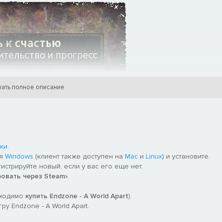
ать полное описание
овый дом для горстки выживших! В вашем распоряжении — более
ой, еду, воду, обучите их, сделайте все, чтобы они выжили, и не
ки
.
ля
Windows
(клиент также доступен на
Mac
и
Linux
) и установите.
гистрируйте новый, если у вас его еще нет.
ровать через Steam
».
бходимо
купить Endzone - A World Apart
).
у Endzone - A World Apart.