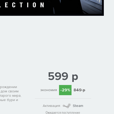
599 р
зрождении
-29%
849 р
экономия
 дом своим
тарого мира,
ные бури и
Активация:
Steam
Ожидается поступление