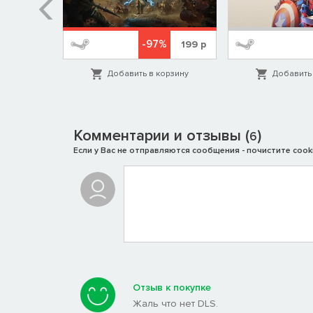
%
-97%
1999
р
199
р
орзину
Добавить в корзину
Добавить 
Комментарии и отзывы (
)
6
Если у Вас не отправляются сообщения - почистите cooki
Климат планеты изменился! Готовьтесь к частым из
воды и провизии. Каждый цикл принесет с собой н
которые рушат постройки и несут с собой смертель
Отзыв к покупке
Жаль что нет DLS.