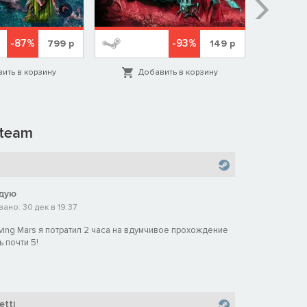
-87%
-93%
799
р
149
р
ить в корзину
Добавить в корзину
Д
team
дую
ано: 30 дек в 19:37
viving Mars я потратил 2 часа на вдумчивое прохождение
 почти 5!
etti