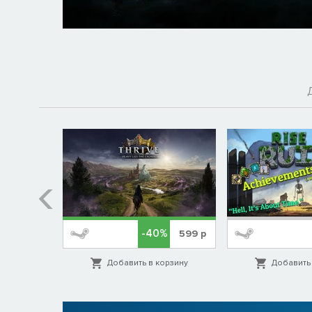
%
-40%
399
р
599
р
орзину
Добавить в корзину
Добавить 