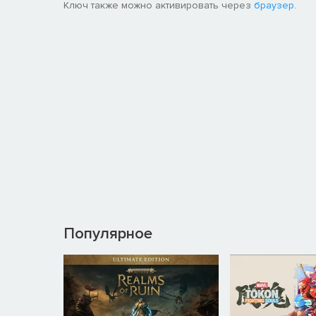
Ключ также можно активировать через
браузер
.
Лидеру поселения предстоит координировать работу
обрабатывают ресурсы, а вы обеспечите им эффект
будете регулировать экономику.
Популярное
У каждой клетки земной поверхности в игре есть из
поливают почву, или готовьтесь к постоянной борьб
ваши земли губительное излучение.