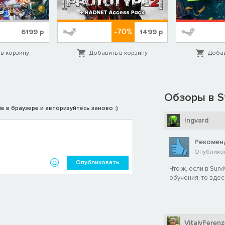
-70%
6199
р
1499
р
в корзину
Добавить в корзину
Добав
Обзоры в S
e в браузере и авторизуйтесь заново :)
нурительным засухам и планируйте все заранее. Делайте запасы
Ingvard
овые испытания! Переживайте неукротимые песчаные бури,
ную радиацию.
Рекомен
Опубликов
Опубликовать
Что ж, если в Sur
обучения, то здесь
VitalyFerenz