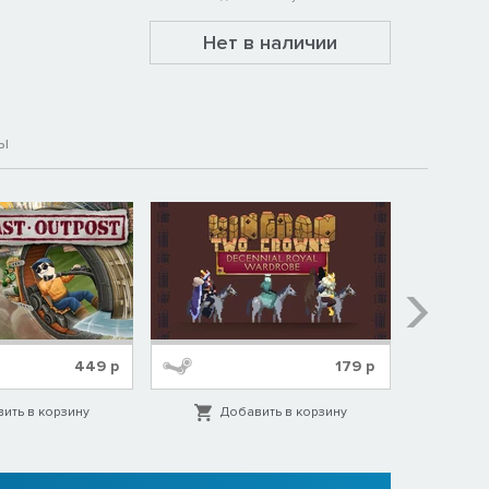
Нет в наличии
ы
449
р
179
р
ить в корзину
Добавить в корзину
Д