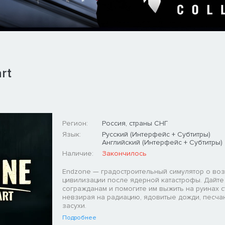
rt
Регион:
Россия, страны СНГ
Язык:
Русский (Интерфейс + Субтитры)
Английский (Интерфейс + Субтитры)
Наличие:
Закончилось
Endzone — градостроительный симулятор о во
цивилизации после ядерной катастрофы. Дайте
согражданам и помогите им выжить на руинах с
невзирая на радиацию, ядовитые дожди, песча
засухи.
Подробнее