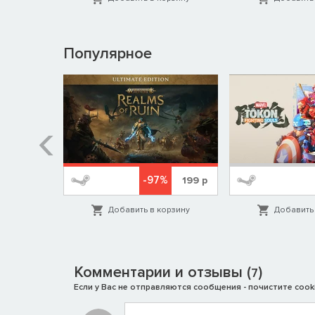
Популярное
%
-97%
1999
р
199
р
орзину
Добавить в корзину
Добавить 
Комментарии и отзывы (
)
7
Если у Вас не отправляются сообщения - почистите cooki