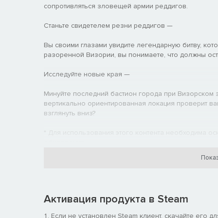
сопротивляться зловещей армии реддигов.
Станьте свидетелем резни реддигов —
Вы своими глазами увидите легендарную битву, кот
разоренной Визории, вы понимаете, что должны ост
Исследуйте новые края —
Минуйте последний бастион города при Визорском з
вертикально ориентированная локация проверит ва
взглянуть вниз?
* Для использования этого контента необходима осн
обновления.
* Этот контент можно также приобрести в составе др
Показ
Активация продукта в Steam
Если не установлен Steam клиент, скачайте его д