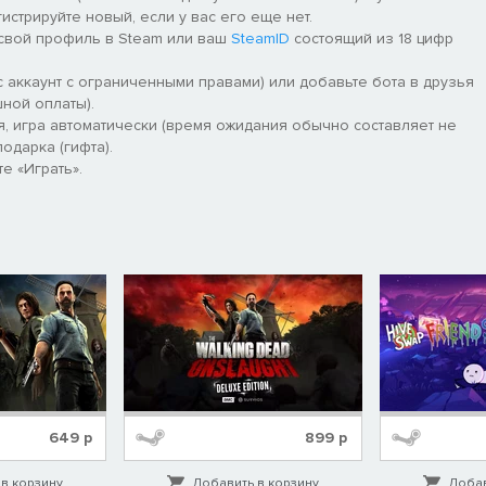
гистрируйте новый, если у вас его еще нет.
 свой профиль в Steam или ваш
SteamID
состоящий из 18 цифр
 аккаунт с ограниченными правами) или добавьте бота в друзья
ной оплаты).
я, игра автоматически (время ожидания обычно составляет не
одарка (гифта).
е «Играть».
649
р
899
р
в корзину
Добавить в корзину
Добав