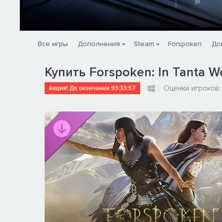
Все игры
Дополнения
Steam
Forspoken
До
Купить Forspoken: In Tanta W
Акция! До окончания
93:33:56
Оценки игроков