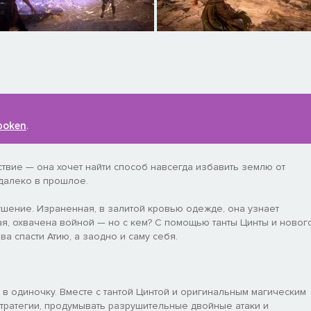
poken
.
твие — она хочет найти способ навсегда избавить землю от
 далеко в прошлое.
шение. Израненная, в залитой кровью одежде, она узнает
ая, охвачена войной — но с кем? С помощью танты Цинты и новог
а спасти Атию, а заодно и саму себя.
 в одиночку. Вместе с тантой Цинтой и оригинальным магическим
ратегии, продумывать разрушительные двойные атаки и