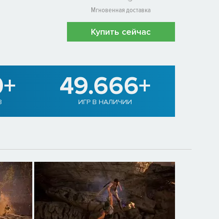
Мгновенная доставка
Купить сейчас
0+
49.666+
В
ИГР В НАЛИЧИИ