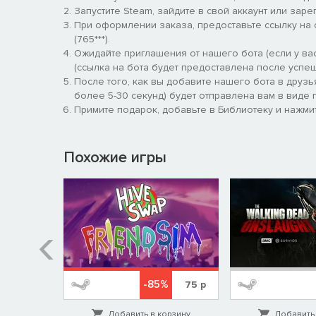
Запустите Steam, зайдите в свой аккаунт или заре
При оформлении заказа, предоставьте ссылку на
(765***).
Ожидайте приглашения от нашего бота (если у вас
(ссылка на бота будет предоставлена после успеш
После того, как вы добавите нашего бота в друзь
более 5-30 секунд) будет отправлена вам в виде п
Примите подарок, добавьте в Библиотеку и нажмит
Похожие игры
-85%
689
р
75
р
орзину
Добавить в корзину
Добавить 