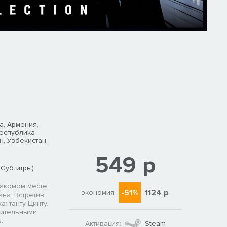
а, Армения,
Республика
н, Узбекистан,
549 р
 Субтитры)
акомом месте,
-51%
1124 р
экономия
на. Встретив
: танту Цинту.
шительными
.
Активация:
Steam