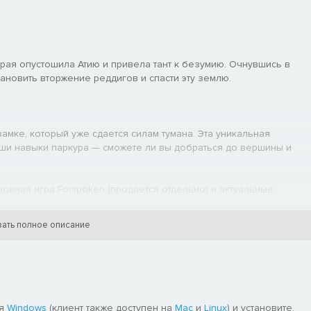
орая опустошила Атию и привела тант к безумию. Очнувшись в
ановить вторжение реддигов и спасти эту землю.
амке, который уже сдается силам тумана. Эта уникальная
ши навыки паркура — сможете ли вы добраться до вершины и
овная игра Forspoken (продается отдельно) и актуальные
угих продуктов. Не совершайте одну и ту же покупку дважды.
ать полное описание
ля
Windows
(клиент также доступен на
Mac
и
Linux
) и установите.