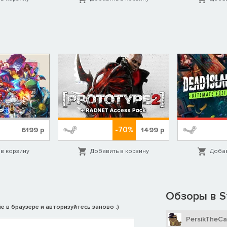
-70%
6199
р
1499
р
в корзину
Добавить в корзину
Добав
Обзоры в S
e в браузере и авторизуйтесь заново :)
PersikTheCa