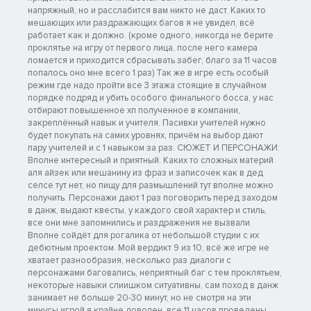
напряжный, но и расслабится вам никто не даст. Каких то
мешающих или раздражающих багов я не увидел, всё
работает как и должно. (кроме одного, никогда не берите
проклятье на игру от первого лица, после него камера
ломается и приходится сбрасывать забег, благо за 11 часов
попалось оно мне всего 1 раз) Так же в игре есть особый
режим где надо пройти все 3 этажа стоящие в случайном
порядке подряд и убить особого финального босса, у нас
отбирают повышенное хп полученное в компании,
закреплённый навык и учителя. Пасивки учителей нужно
будет покупать на самих уровнях, причём на выбор дают
пару учителей и с 1 навыком за раз. СЮЖЕТ И ПЕРСОНАЖИ:
Вполне интересный и приятный. Каких то сложных материй
аля айзек или мешанину из фраз и записочек как в дед
селсе тут нет, но пищу для размышлений тут вполне можно
получить. Персонажи дают 1 раз поговорить перед заходом
в данж, выдают квесты, у каждого свой характер и стиль,
все они мне запомнились и раздражения не вызвали.
Вполне сойдёт для рогалика от небольшой студии с их
дебютным проектом. Мой вердикт 9 из 10, всё же игре не
хватает разнообразия, несколько раз диалоги с
персонажами баговались, неприятный баг с тем проклятьем,
некоторые навыки слиишком ситуативны, сам поход в данж
занимает не больше 20-30 минут, но не смотря на эти
минусы игрой я крайне доволен, все 11 часов проведены