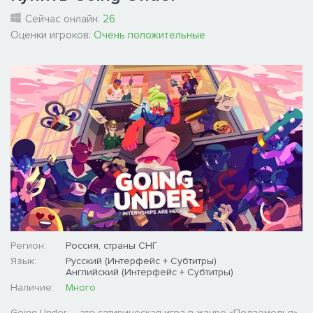
Сейчас онлайн:
26
Оценки игроков:
Очень положительные
Регион:
Россия, страны СНГ
Язык:
Русский (Интерфейс + Субтитры)
Английский (Интерфейс + Субтитры)
Наличие:
Много
Going Under — это сатирическая игра в жанре «Подземелья»,