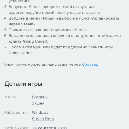
установите.
[Ужасные боссы]
Запустите Steam, зайдите в свой аккаунт или
зарегистрируйте новый, если у вас его еще нет.
А вы-то думали, что ваш начальник — просто монстр. В
Войдите в меню «
Игры
» и выберите пункт «
Активировать
глубинах подземелий бродят основатели предприятий,
через Steam
».
которые богатеют на инвестициях, пока их работники
Примите соглашение подписчика Steam.
сражаются друг с другом. Победите их и вернитесь на
Введите ключ активации (для его получения необходимо
поверхность с их зачарованными реликвиями, чтобы
купить Going Under
).
укрепить вашу компанию.
После активации вам будет предложено скачать игру
Going Under.
[Вы работаете не за зарплату, а за опыт]
Ключ также можно активировать через
браузер
.
Исследуйте подземелья и приобретайте могущественные
умения, которые изменят ваш стиль игры. Изучите их в кафе,
и они появятся во время следующего спуска в подземелье.
Детали игры
Пользуйтесь умением как можно чаще, чтобы его одобрили.
Тогда вы сможете начинать с ним экспедиции. Объединяйте
несколько навыков в безумные синергии, и очень скоро вы
Жанр:
Рогалик
будете снимать чужие кишки с потолка.
Экшен
Работает на:
Windows
[Множество персонажей]
Steam Deck
Выполняйте задания вместе с коллегами, чтобы получить
Дата выхода:
24 сентября 2020