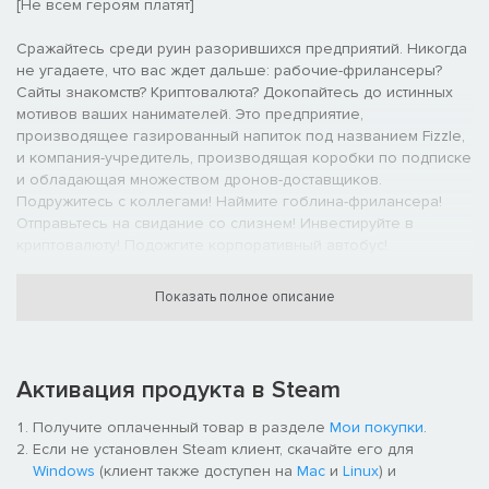
[Не всем героям платят]
Сражайтесь среди руин разорившихся предприятий. Никогда
не угадаете, что вас ждет дальше: рабочие-фрилансеры?
Сайты знакомств? Криптовалюта? Докопайтесь до истинных
мотивов ваших нанимателей. Это предприятие,
производящее газированный напиток под названием Fizzle,
и компания-учредитель, производящая коробки по подписке
и обладающая множеством дронов-доставщиков.
Подружитесь с коллегами! Наймите гоблина-фрилансера!
Отправьтесь на свидание со слизнем! Инвестируйте в
криптовалюту! Подожгите корпоративный автобус!
[Гибкость системы боев]
Показать полное описание
В подземельях игры Going Under в качестве оружия можно
использовать что угодно: ноутбуки, метлы или огромные
подушки. Нормальное оружие здесь тоже водится, но оно
Активация продукта в Steam
может сломаться в самый неподходящий момент, если вы
будете неосторожны. Играйте осторожно и выбирайте
Получите оплаченный товар в разделе
Мои покупки
.
подходящее оружие для каждой ситуации, если хотите
Если не установлен Steam клиент, скачайте его для
пережить испытательный срок.
Windows
(клиент также доступен на
Mac
и
Linux
) и