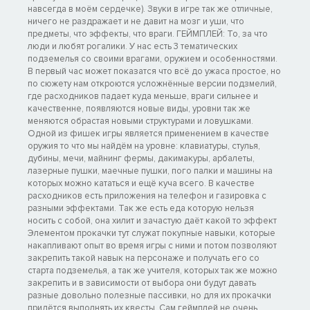
навсегда в моём сердечке). Звуки в игре так же отличные,
ничего не раздражает и не давит на мозг и уши, что
предметы, что эффекты, что враги. ГЕЙМПЛЕЙ: То, за что
люди и любят рогалики. У нас есть 3 тематических
подземелья со своими врагами, оружием и особенностями.
В первый час может показатся что всё до ужаса простое, но
по сюжету нам откроются усложнённые версии подзмелий,
где расходников падает куда меньше, враги сильнее и
качественне, появляются новые виды, уровни так же
меняются обрастая новыми структурами и ловушками.
Одной из фишек игры является применением в качестве
оружия то что мы найдём на уровне: клавиатуры, стулья,
дубины, мечи, майнинг фермы, дакимакуры, арбалеты,
лазерные пушки, маечные пушки, пого палки и машины на
которых можно кататься и ещё куча всего. В качестве
расходников есть приложения на телефон и газировка с
разными эффектами. Так же есть еда которую нельзя
носить с собой, она хилит и зачастую даёт какой то эффект
Элементом прокачки тут служат покупные навыки, которые
накапливают опыт во время игры с ними и потом позволяют
закрепить такой навык на персонаже и получать его со
старта подземелья, а так же учителя, которых так же можно
закрепить и в зависимости от выбора они будут давать
разные довольно полезные пассивки, но для их прокачки
придётся выполнять их квесты. Сам геймплей не очень