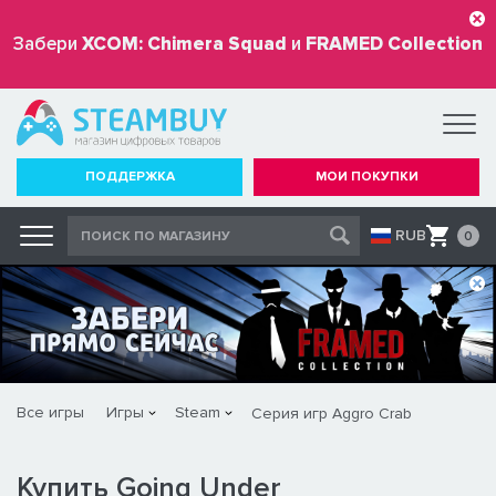
Забери
XCOM: Chimera Squad
и
FRAMED Collection
бесплатно
ПОДДЕРЖКА
МОИ ПОКУПКИ
RUB
0
Все игры
Игры
Steam
Серия игр Aggro Crab
Купить Going Under