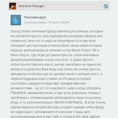
Arizona Ranger
Рекомендую
Опубликовано: 18 мая в 18:45
Going Under отличный представитель рогаликов, которые
не пытается просто чуть переделать условных айзека или
ганжеона, (или что то ещё из популярного) и при этом
обладает достаточным количеством своих идей которые
хорошо реализованы в отличии от тех Black Future '88 и
Neon Abyss, где игры до ужаса просты, свои ключевые
фишки реализованы очень пососно, и даже просто
побегать-пострелять как в том же синтетике не приносит
никакого удовольствия ведь они опять же очень просты,
предметы почти всегда не делают ничего интересного, а
черном будущем ещё и лимит на 20 минут который
постоянно сжирается врагами, предметами или
активностями... ну что то я увлёкся, надо и игру обозреть
ГРАФИКА: минималистично и при этом довольно стильно,
проблемы с оптимизацией наблюдались лишь под конец
игры, и то незначительные ЗВУКИ И МУЗЫКА : В игре очень
крутая музыка которая всегда создаёт нужную атмосферу,
не надоедают, запоминаются и вполне годны для
прослушивания вне игры ( talk is cheap и the dark pattern