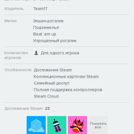
влияние на них и разблокировать их уникальных боссов.
Узнайте больше о Нео-Каскадии, происхождении Fizzle и о
Издатель:
Team17
том, как транспортная компания Cubicle, владеющая
множеством дронов, получила власть над городом. Сможете
Метки:
Экшен-рогалик
ли вы спасти компанию и себя, чтобы не уйти под землю
Подземелья
навсегда?
Beat 'em up
Упрощённый рогалик
Количество
Для одного игрока
игроков:
Особенности:
Достижения Steam
Коллекционные карточки Steam
Семейный доступ
Полная поддержка контроллеров
Steam Cloud
Достижения Steam:
23
Показать
все