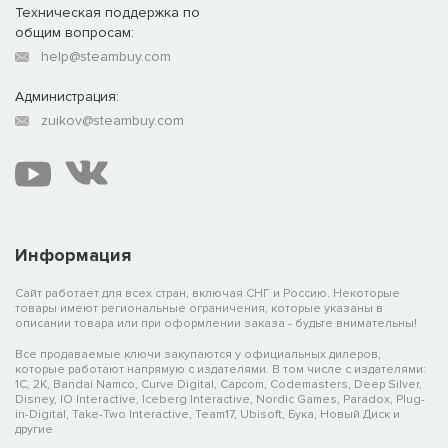
Техническая поддержка по
общим вопросам:
help@steambuy.com
Администрация:
zuikov@steambuy.com
Информация
Сайт работает для всех стран, включая СНГ и Россию. Некоторые
товары имеют региональные ограничения, которые указаны в
описании товара или при оформлении заказа - будьте внимательны!
Все продаваемые ключи закупаются у официальных дилеров,
которые работают напрямую с издателями. В том числе с издателями:
1C, 2K, Bandai Namco, Curve Digital, Capcom, Codemasters, Deep Silver,
Disney, IO Interactive, Iceberg Interactive, Nordic Games, Paradox, Plug-
in-Digital, Take-Two Interactive, Team17, Ubisoft, Бука, Новый Диск и
другие