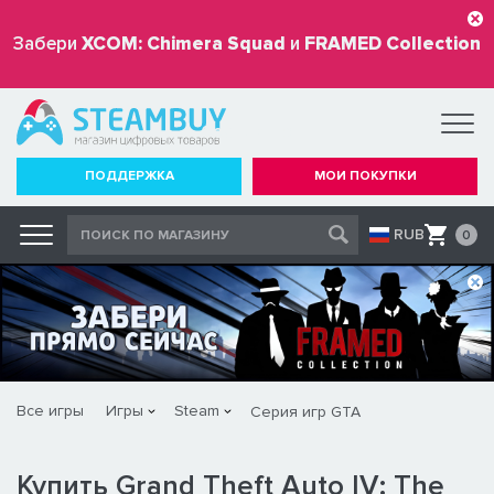
Забери
XCOM: Chimera Squad
и
FRAMED Collection
бесплатно
ПОДДЕРЖКА
МОИ ПОКУПКИ
RUB
0
Все игры
Игры
Steam
Серия игр GTA
Купить Grand Theft Auto IV: The