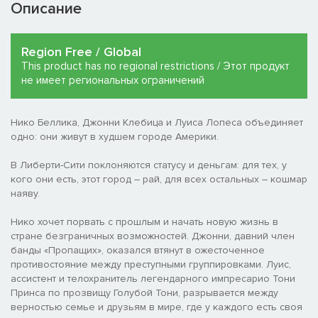
Описание
Region Free / Global
This product has no regional restrictions / Этот продукт
не имеет региональных ограничений
Нико Беллика, Джонни Клебица и Луиса Лопеса объединяет
одно: они живут в худшем городе Америки.
В Либерти-Сити поклоняются статусу и деньгам: для тех, у
кого они есть, этот город – рай, для всех остальных – кошмар
наяву.
Нико хочет порвать с прошлым и начать новую жизнь в
стране безграничных возможностей. Джонни, давний член
банды «Пропащих», оказался втянут в ожесточенное
противостояние между преступными группировками. Луис,
ассистент и телохранитель легендарного импресарио Тони
Принса по прозвищу Голубой Тони, разрывается между
верностью семье и друзьям в мире, где у каждого есть своя