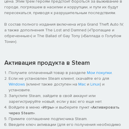
цена. Этим трем героям предстоит бороться за выживание в
городе, погрязшем в насилии и коррупции, и пути их будут
пересекаться, приводя к разрушительным последствиям.
В состав полного издания включена игра Grand Theft Auto IV,
а также дополнения The Lost and Damned («Пропащие и
обреченные») и The Ballad of Gay Tony («Баллада о Голубом
Тони»).
Активация продукта в Steam
Получите оплаченный товар в разделе
Мои покупки
.
Если не установлен Steam клиент, скачайте его для
Windows
(клиент также доступен на
Mac
и
Linux
) и
установите.
Запустите Steam, зайдите в свой аккаунт или
зарегистрируйте новый, если у вас его еще нет.
Войдите в меню «
Игры
» и выберите пункт «
Активировать
через Steam
».
Примите соглашение подписчика Steam.
Введите ключ активации (для его получения необходимо