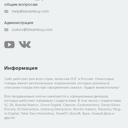
общим вопросам:
help@steambuy.com
Администрация:
zuikov@steambuy.com
Информация
Сайт работает для всех стран, включая СНГ и Россию. Некоторые
товары имеют региональные ограничения, которые указаны в
описании товара или при оформлении заказа - будьте внимательны!
Все продаваемые ключи закупаются у официальных дилеров,
которые работают напрямую с издателями. В том числе с издателями:
1C, 2K, Bandai Namco, Curve Digital, Capcom, Codemasters, Deep Silver,
Disney, IO Interactive, Iceberg Interactive, Nordic Games, Paradox, Plug-
in-Digital, Take-Two Interactive, Team17, Ubisoft, Бука, Новый Диск и
другие