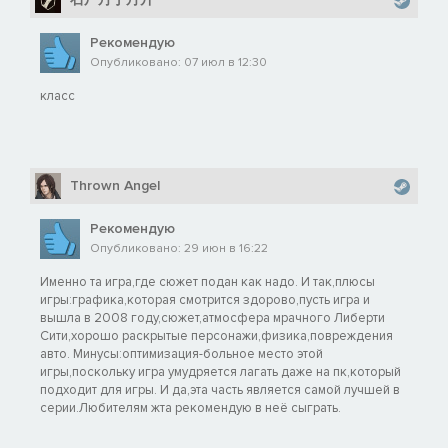
Рекомендую
Опубликовано: 07 июл в 12:30
класс
Thrown Angel
Рекомендую
Опубликовано: 29 июн в 16:22
Именно та игра,где сюжет подан как надо. И так,плюсы
игры:графика,которая смотрится здорово,пусть игра и
вышла в 2008 году,cюжет,атмосфера мрачного Либерти
Сити,хорошо раскрытые персонажи,физика,повреждения
авто. Минусы:оптимизация-больное место этой
игры,поскольку игра умудряется лагать даже на пк,который
подходит для игры. И да,эта часть является самой лучшей в
серии.Любителям жта рекомендую в неё сыграть.