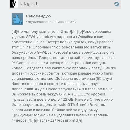
l. 1. g. h. t.
Рекомендую
Опубликовано: 21 мар в 00:47
[h1]Что мы получаем спустя 12 лет?[/h1] [b]Рокстар решила
удалить GFWLive, таблицу лидеров из Онлайна и сам
собственно Online. Потеря велика для тех, кому нравился
этот Online. Огромный плюс обновления это запуск игры
без ужасного GFWLive, который в свое время доставил не
мало проблем. Теперь, достаточно зайти в учетную запись
R* Games Launcher и насладиться игрой. (Или создать
новую. Создается без каких либо проблем и сразу). Так же
добавили русские субтитры, которые раньше нужно было
устанавливать отдельно. Добавили достижения (55 штук)
Часть из основного сюжета и малая часть из двух
дополнений. Ах да! После запуска GTA 4 в главном меню,
Вы можете выбрать между GTA 4 и EFLC. Это удобно!
Правда, весит всё это дело ~22 GB. Ранее в Стиме можно
было запускать отдельно, либо GTA 4, либо Эпизоды,
аналогично и покупка. Сейчас всё за одну сумму.
[i]Минусы[/i]: только из-за удаления Онлайна и Таблицы
лидеров [/b] [i]Наслаждайтесь игрой :)[/i]