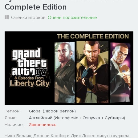
Complete Edition
Оценки игроков:
Очень положительные
Регион:
Global (Любой регион)
Язык:
Английский (Интерфейс + Озвучка + Субтитры)
Наличие:
Закончилось
Нико Беллик, Джонни Клебиц и Луис Лопес живут в худшем