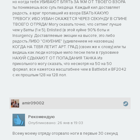
но когда тебя УБИВАЮТ БЛЯТЬ ЗА 1КМ ОТ ТВОЕГО ВЗОРА
ты понимаешь всю суть пиздеца. Каждый кил доставляет
радость, а враг пропавший из взора ЕБАТЬ КАКУЮ
ТРЕВОГУ, ИБО УЕБАН ОКАЖЕТСЯ ЧЕРЕЗ СЕКУНДУ В СПИНЕ
ТВОЕГО ОТРЯДА! Могу сказать точно, что сеттинг лучше
чем у Батлы (1 и 5), Enlisted (в этой хуйне 90% боты и
Insurgency. Доставляемые эмоции на высоте, это либо
радость ЛИБО "ОХУЕНИЕ" (удивлением не назовешь)
КОГДА НА ТЕБЯ ЛЕТИТ АРТ. ГРАД (своих же к слову) или ты
видишь как люди которые мило песни пели в грузовике
НАХУЙ СДЫХАЮТ ОТ ПОПАДАНИЯ ТАНКА Из
прикольного могу сказать, что несмотря на 50 на 50
формал, все кажетска масштабнее чем в Battlebit и BF2042
с их прошлым 128 на 128 лол.
amir09002
Рекомендую
Опубликовано: 26 янв в 19:03
Всему моему отряду оторвало ноги в первые 30 секунд