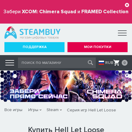
Забери
XCOM: Chimera Squad
и
FRAMED Collection
бесплатно
ПОДДЕРЖКА
МОИ ПОКУПКИ
RUB
0
Все игры
Игры
Steam
Серия игр Hell Let Loose
Купить Hell Let Loose