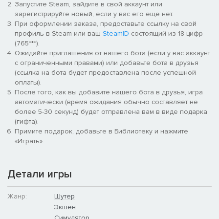
Запустите Steam, зайдите в свой аккаунт или
ощутить все многообразие сражений Второй мировой
зарегистрируйте новый, если у вас его еще нет.
войны.
При оформлении заказа, предоставьте ссылку на свой
Хардкорный игровой процесс
профиль в Steam или ваш
SteamID
состоящий из 18 цифр
(765***).
Ожидайте приглашения от нашего бота (если у вас аккаунт
Возможность принять участие более чем в девяти знаковых
с ограниченными правами) или добавьте бота в друзья
сражениях Второй мировой войны (например, Omaha Beach,
(ссылка на бота будет предоставлена после успешной
Carentan и Foy) — основа Hell Let Loose. Исторически
оплаты).
достоверные техника, оружие и униформа, проработанные
После того, как вы добавите нашего бота в друзья, игра
до мелочей, и столь же жестокие и кровавые сражения, как
автоматически (время ожидания обычно составляет не
и в то время. Все битвы проходят на обширных, выполненных
более 5-30 секунд) будет отправлена вам в виде подарка
в соответствии с настоящими масштабами картах реальных
(гифта).
боевых действий, воссозданных до мелочей на Unreal
Примите подарок, добавьте в Библиотеку и нажмите
Engine 4 с помощью архивных фотографий воздушной
«Играть».
съемки и изображений со спутников.
Боритесь и побеждайте вместе
Детали игры
Основная задача в Hell Let Loose — не возглавить список
Жанр:
Шутер
лидеров по количеству убитых врагов, а слаженно работать
Экшен
в команде. Взаимодействие с другими — важнейшая часть
игры. Игрокам предстоит работать сообща под руководством
Симулятор