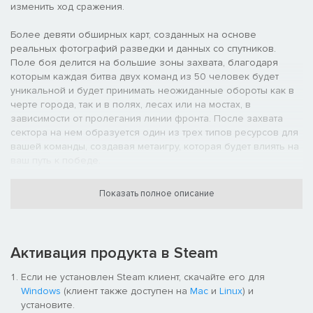
изменить ход сражения.
Более девяти обширных карт, созданных на основе
реальных фотографий разведки и данных со спутников.
Поле боя делится на большие зоны захвата, благодаря
которым каждая битва двух команд из 50 человек будет
уникальной и будет принимать неожиданные обороты как в
черте города, так и в полях, лесах или на мостах, в
зависимости от пролегания линии фронта. После захвата
сектора на нем образуется один из трех типов ресурсов для
вашей команды, создавая метаигру, которая будет влиять на
ваш путь к победе.
Показать полное описание
Грандиозный театр военных действий
Примите участие в сетевом сражении 50 на 50 человек на
обширных картах. Выберите одну из 14 игровых ролей среди
Активация продукта в Steam
пехоты, разведки или бронированных боевых единиц с
Если не установлен Steam клиент, скачайте его для
уникальным оружием, техникой и снаряжением. Примерьте
Windows
(клиент также доступен на
Mac
и
Linux
) и
на себя роль офицера, корректировщика, пулеметчика,
установите.
медика, инженера, командира танка и многие другие, чтобы