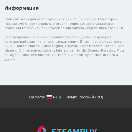
Информация
Сайт работает для всех стран, включая СНГ и Россию. Некоторые
товары имеют региональные ограничения, которые указаны в
описании товара или при оформлении заказа - будьте внимательны!
Все продаваемые ключи закупаются у официальных дилеров,
которые работают напрямую с издателями. В том числе с издателями:
1C, 2K, Bandai Namco, Curve Digital, Capcom, Codemasters, Deep Silver,
Disney, IO Interactive, Iceberg Interactive, Nordic Games, Paradox, Plug-
in-Digital, Take-Two Interactive, Team17, Ubisoft, Бука, Новый Диск и
другие
Валюта:
RUB
Язык:
Русский (RU)