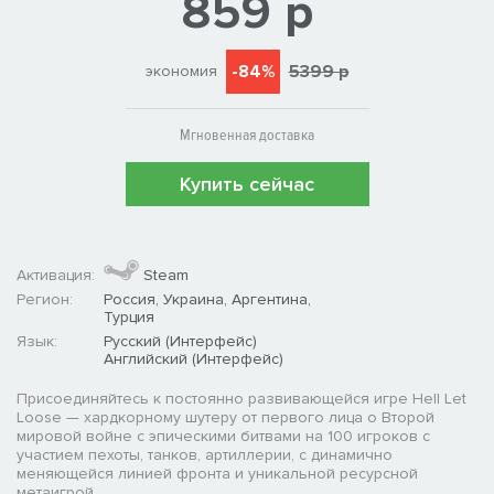
859 р
-84%
5399 р
экономия
Мгновенная доставка
Купить сейчас
Активация:
Steam
Регион:
Россия, Украина, Аргентина,
Турция
Язык:
Русский (Интерфейс)
Английский (Интерфейс)
Присоединяйтесь к постоянно развивающейся игре Hell Let
Loose — хардкорному шутеру от первого лица о Второй
мировой войне с эпическими битвами на 100 игроков с
участием пехоты, танков, артиллерии, с динамично
меняющейся линией фронта и уникальной ресурсной
метаигрой.