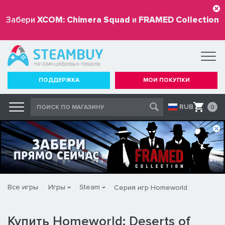
Забери
XCOM: Chimera Squad
и
FRAMED Collection
бесплатно
ПОДДЕРЖКА
МОИ ПОКУПКИ
RUB
0
Все игры
Игры
Steam
Серия игр Homeworld
Купить Homeworld: Deserts of