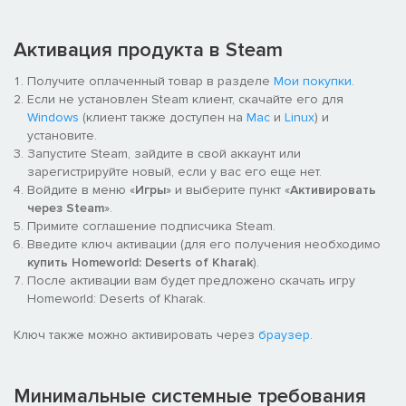
В бою вы сможете разместить войска на возвышенности или
устроить засады в дюнах, атаковать ресурсы неприятеля или
Активация продукта в Steam
напрямую схватиться с его армией.
Получите оплаченный товар в разделе
Мои покупки
.
СТРАТЕГИЧЕСКИЕ РЕШЕНИЯ
Если не установлен Steam клиент, скачайте его для
Windows
(клиент также доступен на
Mac
и
Linux
) и
Шансы на выживание будут напрямую зависеть от того, как
установите.
вы распорядитесь ресурсами, составите флот и исследуете
Запустите Steam, зайдите в свой аккаунт или
технологии.
зарегистрируйте новый, если у вас его еще нет.
Войдите в меню «
Игры
» и выберите пункт «
Активировать
КОЛЛЕКТИВНАЯ ИГРА ПО СЕТИ
через Steam
».
Примите соглашение подписчика Steam.
Играть по сети можно как в одиночку так и с друзьями. В
Введите ключ активации (для его получения необходимо
игре есть несколько режимов, в т.ч. ранговый, где можно
купить Homeworld: Deserts of Kharak
).
подняться в ранге и стать величайшим капитаном флота на
После активации вам будет предложено скачать игру
Кхараке.
Homeworld: Deserts of Kharak.
Прежде, чем отыскать родину, вам придётся раскрыть все
Ключ также можно активировать через
браузер
.
тайны пустыни.
Минимальные системные требования