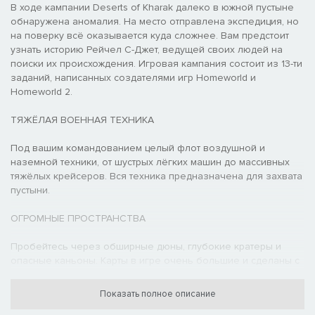
В ходе кампании Deserts of Kharak далеко в южной пустыне
обнаружена аномалия. На место отправлена экспедиция, но
на поверку всё оказывается куда сложнее. Вам предстоит
узнать историю Рейчел С-Джет, ведущей своих людей на
поиски их происхождения. Игровая кампания состоит из 13-ти
заданий, написанных создателями игр Homeworld и
Homeworld 2.
ТЯЖЁЛАЯ ВОЕННАЯ ТЕХНИКА
Под вашим командованием целый флот воздушной и
наземной техники, от шустрых лёгких машин до массивных
тяжёлых крейсеров. Вся техника предназначена для захвата
пустыни.
ОГРОМНЫЕ ПРОСТРАНСТВА
Пробейтесь через обширные дюны, глубокие кратеры и
опасные каньоны. Карты в игре очень большие и сделаны с
небывалой точностью и детализацией.
Показать полное описание
ТАКТИЧЕСКИЕ БИТВЫ