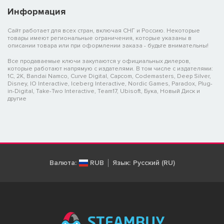
Информация
Сайт работает для всех стран, включая СНГ и Россию. Некоторые
товары имеют региональные ограничения, которые указаны в
описании товара или при оформлении заказа - будьте внимательны!
Все продаваемые ключи закупаются у официальных дилеров,
которые работают напрямую с издателями. В том числе с издателями:
1C, 2K, Bandai Namco, Curve Digital, Capcom, Codemasters, Deep Silver,
Disney, IO Interactive, Iceberg Interactive, Nordic Games, Paradox, Plug-
in-Digital, Take-Two Interactive, Team17, Ubisoft, Бука, Новый Диск и
другие
Валюта:
RUB
Язык:
Русский (RU)