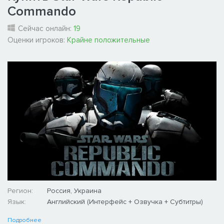
Commando
Сейчас онлайн:
19
Оценки игроков:
Крайне положительные
Регион:
Россия, Украина
Язык:
Английский (Интерфейс + Озвучка + Субтитры)
Подробнее