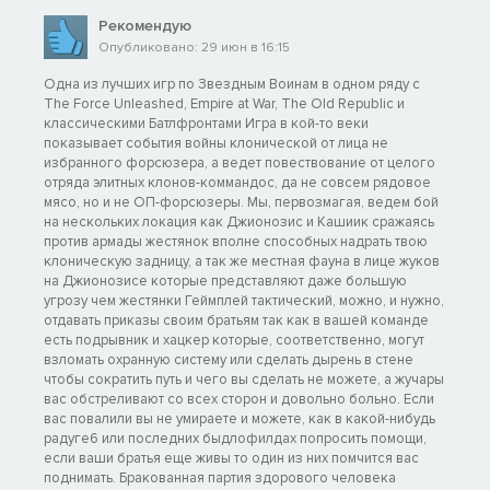
Рекомендую
Опубликовано: 29 июн в 16:15
Одна из лучших игр по Звездным Воинам в одном ряду с
The Force Unleashed, Empire at War, The Old Republic и
классическими Батлфронтами Игра в кой-то веки
показывает события войны клонической от лица не
избранного форсюзера, а ведет повествование от целого
отряда элитных клонов-коммандос, да не совсем рядовое
мясо, но и не ОП-форсюзеры. Мы, первозмагая, ведем бой
на нескольких локация как Джионозис и Кашиик сражаясь
против армады жестянок вполне способных надрать твою
клоническую задницу, а так же местная фауна в лице жуков
на Джионозисе которые представляют даже большую
угрозу чем жестянки Геймплей тактический, можно, и нужно,
отдавать приказы своим братьям так как в вашей команде
есть подрывник и хацкер которые, соответственно, могут
взломать охранную систему или сделать дырень в стене
чтобы сократить путь и чего вы сделать не можете, а жучары
вас обстреливают со всех сторон и довольно больно. Если
вас повалили вы не умираете и можете, как в какой-нибудь
радуге6 или последних быдлофилдах попросить помощи,
если ваши братья еще живы то один из них помчится вас
поднимать. Бракованная партия здорового человека