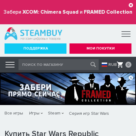
Забери
XCOM: Chimera Squad
и
FRAMED Collection
бесплатно
ПОДДЕРЖКА
МОИ ПОКУПКИ
RUB
0
Все игры
Игры
Steam
Серия игр Star Wars
Купить Star Wars Republic