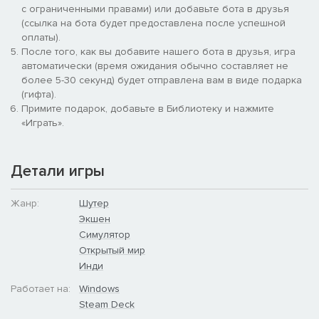
с ограниченными правами) или добавьте бота в друзья
звуки окружения перенесут вас на поле боя.
(ссылка на бота будет предоставлена после успешной
Заглядывайте за углы, тактически проникайте в дверные
оплаты).
проемы, используйте дым, чтобы прикрыть наступление
После того, как вы добавите нашего бота в друзья, игра
вашей команды, и призывайте поддержку с воздуха.
автоматически (время ожидания обычно составляет не
Сражайтесь на обширных картах в игровых режимах с
более 5-30 секунд) будет отправлена вам в виде подарка
максимальным количеством игроков 14 на 14; или в
(гифта).
кооперативном режиме против ИИ 8 на 8 игроков; гоняйте
Примите подарок, добавьте в Библиотеку и нажмите
на автомобилях с установленными на них автоматами.
«Играть».
Детали игры
Жанр:
Шутер
Экшен
Симулятор
Открытый мир
Инди
Работает на:
Windows
Steam Deck