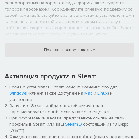
разнообразных наборов одежды, формы, аксессуаров и
голосов персонажей. Координируйте огневую поддержку со
своей командой, атакуйте врага автоматами, установленными
на машины, и сталкивайтесь с противником нос к носу в
небольших скоростных соревновательных матчах. Вы будете
использовать новое оружие и улучшения, чтобы
перехитрить, окружить и обставить врага.
Реальная война
Показать полное описание
Продолжая наследие Insurgency как самого атмосферного
шутера, Sandstorm создан на движке Unreal 4 и переносит и
без того жесткие сражения на новый уровень реализма.
Ваши навыки будут вознаграждены, а выживание станет
Активация продукта в Steam
главной целью. Вы почувствуете каждую пулю и будете
бояться каждого удара.
Если не установлен Steam клиент, скачайте его для
Основные особенности:
Windows
(клиент также доступен на
Mac
и
Linux
) и
установите.
Вторая часть успешного инди-шутера от первого лица
Запустите Steam, зайдите в свой аккаунт или
Insurgency, продавшего 5 миллионов копий. Sandstorm
зарегистрируйте новый, если у вас его еще нет.
перерожден, улучшен и расширен во всех аспектах.
При оформлении заказа, предоставьте ссылку на свой
Индивидуализация персонажей и оружия
профиль в Steam или ваш
SteamID
состоящий из 18 цифр
продемонстрирует ваше мастерство.
(765***).
Небывалый аудиодизайн с позиционным голосовым чатом
Ожидайте приглашения от нашего бота (если у вас аккаунт
добавит реализма в командную работу, а волнующие