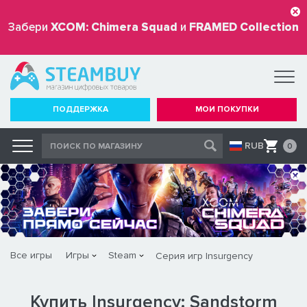
Забери
XCOM: Chimera Squad
и
FRAMED Collection
бесплатно
ПОДДЕРЖКА
МОИ ПОКУПКИ
RUB
0
Все игры
Игры
Steam
Серия игр Insurgency
Купить Insurgency: Sandstorm