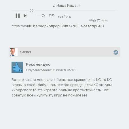
⠀⠀⠀⠀⠀⠀⠀⠀⠀⠀⠀⠀⠀⠀ ♫ Наша Раша ♫⠀⠀⠀⠀
───────⚪────────────────────────────────
⠀▐▐ ⠀►▏ ⠀⠀──○─ ???? ⠀₁:₂₅ / ₃:₅₀
⠀⠀⠀⠀⠀⠀⠀⠀⠀⠀⠀⠀⠀⠀⠀⠀⠀⠀⠀⠀⠀⠀⠀⠀⠀⠀⠀ᴴᴰ⚙ ❐ ⊏⊐
https://youtu.be/mop7bffpop8?si=D4dDOeZezczrpG8D
Sesys
Рекомендую
Опубликовано: 11 июн в 05:09
Вот это как по мне если и брать все сравнения с КС, то КС
реально сосёт бибу, ведь все это правда, если КС это увы
киберспорт то эта игра это больше про тактичность. Вот
советую всем купить эту игру, не пожалеете