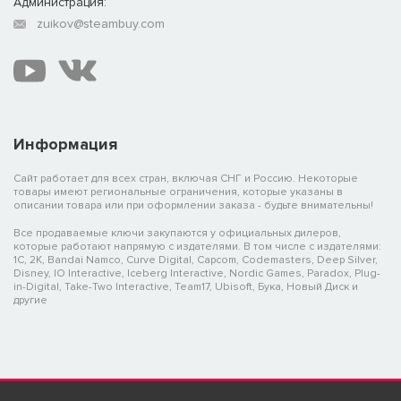
Администрация:
zuikov@steambuy.com
Информация
Сайт работает для всех стран, включая СНГ и Россию. Некоторые
товары имеют региональные ограничения, которые указаны в
описании товара или при оформлении заказа - будьте внимательны!
Все продаваемые ключи закупаются у официальных дилеров,
которые работают напрямую с издателями. В том числе с издателями:
1C, 2K, Bandai Namco, Curve Digital, Capcom, Codemasters, Deep Silver,
Disney, IO Interactive, Iceberg Interactive, Nordic Games, Paradox, Plug-
in-Digital, Take-Two Interactive, Team17, Ubisoft, Бука, Новый Диск и
другие