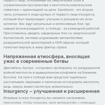
первого лица, основанный на смертельных боях в
ограниченном пространстве и многопользовательском
геймплее с ориентацией на цели. Sandstorm - это вторая
часть успешного инди-шутера от первого лица Insurgency,
который был перерожден, улучшен и расширен во всех
аспектах. Вас ждут актуальные и интенсивные бои, где
навыки вознаграждаются, а победа - за командной работой.
Приготовьтесь увидеть хардкорные бои со смертоносной
баллистикой, легкими штурмовыми автомобилями,
разрушительной артиллерией и HDR-звуком, который
помогает вернуть в жанр фактор страха.
Напряженная атмосфера, вносящая
ужас в современные битвы
Двигайтесь быстро, осторожно пробираясь по разрушенной
войной местности в вымышленном конфликте на Ближнем
Востоке. На пути к победе вам предстоит тщательно
рассчитывать амуницию и тактически исследовать местность,
ведь смерть может настигнуть моментально.
Insurgency – улучшенная и расширенная
Впервые в игре Insurgency вы сможете настраивать
персонажа, чтобы показать свое ветеранство с помощью