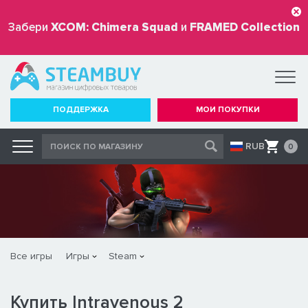
Забери
XCOM: Chimera Squad
и
FRAMED Collection
бесплатно
ПОДДЕРЖКА
МОИ ПОКУПКИ
RUB
0
Все игры
Игры
Steam
Купить Intravenous 2