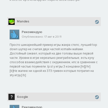
Mandes
Рекомендую
Опубликовано: 17 авг в 20:11
Просто шикарнейший пример игры жанра стелс, лучший top
down шутер не считая двух частей хотлайн майами.
Достойный сиквел, который на две головы выше первой
части. Уровни в игре нереально реиграбельные, есть кучу
способов взаимодействия с окружением, нпс в сравнении с
первой частью поумнели. |p.s| у игры 3 концовки [hr][/hr]
[b]Не жалею ни одной из 373 гривен которые потратил на
эту игру.[/b]
6oogle
Рекомендую