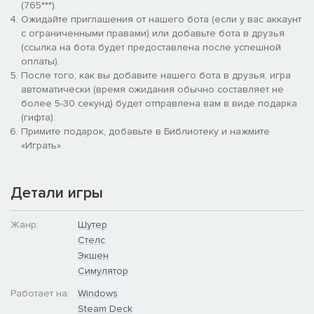
(765***).
прицелов и многого другого, адаптируя свой арсенал под
Ожидайте приглашения от нашего бота (если у вас аккаунт
конкретную задачу.
с ограниченными правами) или добавьте бота в друзья
Продвинутые Противники:
Вступайте в интенсивные бои с
(ссылка на бота будет предоставлена после успешной
врагами, которые реагируют на каждое ваше действие:
оплаты).
ищут укрытие, используют тактику и призывают
После того, как вы добавите нашего бота в друзья, игра
подкрепление.
автоматически (время ожидания обычно составляет не
Несколько Финалов:
От вашего выбора зависит финал
более 5-30 секунд) будет отправлена вам в виде подарка
всей истории.
(гифта).
Примите подарок, добавьте в Библиотеку и нажмите
«Играть».
Детали игры
Жанр:
Шутер
Стелс
Экшен
Симулятор
Работает на:
Windows
Steam Deck