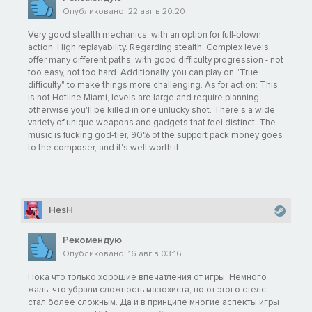
Опубликовано: 22 авг в 20:20
Very good stealth mechanics, with an option for full-blown
action. High replayability. Regarding stealth: Complex levels
offer many different paths, with good difficulty progression - not
too easy, not too hard. Additionally, you can play on "True
difficulty" to make things more challenging. As for action: This
is not Hotline Miami, levels are large and require planning,
otherwise you'll be killed in one unlucky shot. There's a wide
variety of unique weapons and gadgets that feel distinct. The
music is fucking god-tier, 90% of the support pack money goes
to the composer, and it's well worth it.
HesH
Рекомендую
Опубликовано: 16 авг в 03:16
Пока что только хорошие впечатления от игры. Немного
жаль, что убрали сложность мазохиста, но от этого стелс
стал более сложным. Да и в принципе многие аспекты игры