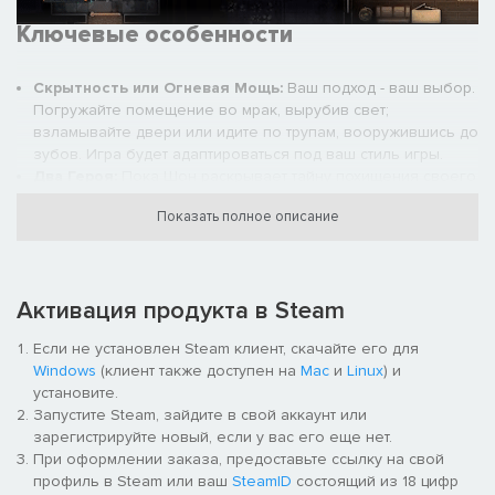
Ключевые особенности
Скрытность или Огневая Мощь:
Ваш подход - ваш выбор.
Погружайте помещение во мрак, вырубив свет;
взламывайте двери или идите по трупам, вооружившись до
зубов. Игра будет адаптироваться под ваш стиль игры.
Два Героя:
Пока Шон раскрывает тайну похищения своего
отца, Стив преследует свои собственные цели, а тем
Показать полное описание
временем их судьбы переплетаются в захватывающем
повествовании.
Улучшайте свои навыки:
Развивайте свои навыки:
овладейте искусством скрытности или станьте мастером
Активация продукта в Steam
стрельбы.
Буллет-тайм:
Уникальная способность Шона позволяет
Если не установлен Steam клиент, скачайте его для
ему замедлять время, получая преимущество в
Windows
(клиент также доступен на
Mac
и
Linux
) и
напряженных ситуациях.
установите.
Обширный Арсенал:
Выберите из 29 видов оружия, 17
Запустите Steam, зайдите в свой аккаунт или
гаджетов и различных видов экипировки для креативного
зарегистрируйте новый, если у вас его еще нет.
прохождения уровней.
При оформлении заказа, предоставьте ссылку на свой
Модификация Оружия:
Персонализируйте каждое
профиль в Steam или ваш
SteamID
состоящий из 18 цифр
огнестрельное оружие с помощью глушителей, лазерных