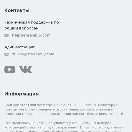
Контакты
Техническая поддержка по
общим вопросам:
help@steambuy.com
Администрация:
zuikov@steambuy.com
Информация
Сайт работает для всех стран, включая СНГ и Россию. Некоторые
товары имеют региональные ограничения, которые указаны в
описании товара или при оформлении заказа - будьте внимательны!
Все продаваемые ключи закупаются у официальных дилеров,
которые работают напрямую с издателями. В том числе с издателями:
1C, 2K, Bandai Namco, Curve Digital, Capcom, Codemasters, Deep Silver,