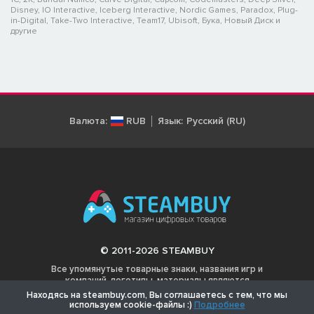
Disney, IO Interactive, Iceberg Interactive, Nordic Games, Paradox, Plug-
in-Digital, Take-Two Interactive, Team17, Ubisoft, Бука, Новый Диск и
другие
Валюта:
RUB
Язык:
Русский (RU)
© 2011-2026 STEAMBUY
Все упомянутые товарные знаки, названия игр и
компаний, логотипы, материалы являются
собственностью соответствующих владельцев.
Находясь на steambuy.com, Вы соглашаетесь с тем, что мы
используем cookie-файлы :)
Подробнее