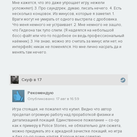
Мне кажется, что это даже упрощает игру, нежели
усложняет). 3. Про саундтрек, думаю, писать нечего. 4. Есть
несколько концовок. Из минусов, которые я заметил. 1.
Враги могут не умирать от одного выстрела с дробовика.
Что меня немного не устраивает. 2. Мне немного не зашло,
что Гидеона так тупо слили. (Я надеялся на небольшой
босс-файт или что-то подобное он ведь профессиональный
наёмник). 3. Не знаю, можно это считать за минус или нет, но
интерфейс никак не поменялся. Но мне лично насрать да и
менять там нечего.
Скуф в 17
Рекомендую
Опубликовано: 17 авг в 16:59
Игра стоящая, не пожалел что купил. Видно что автор
проделал огромную работу над проработкой физики и
детализацией локаций. Единственное пожелание – co-op
как к примеру в Police Stories, не обязательно для сюжета,
можно придумать это к аркадной зачистке локаций, но игра
и без co-op очень крутая. Короче всем советую.