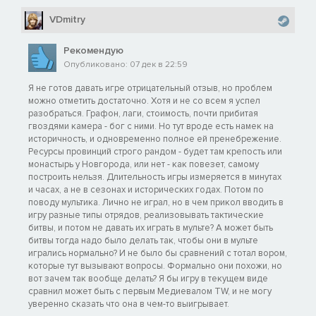
VDmitry
Рекомендую
Опубликовано: 07 дек в 22:59
Я не готов давать игре отрицательный отзыв, но проблем
можно отметить достаточно. Хотя и не со всем я успел
разобраться. Графон, лаги, стоимость, почти прибитая
гвоздями камера - бог с ними. Но тут вроде есть намек на
историчность, и одновременно полное ей пренебрежение.
Ресурсы провинций строго рандом - будет там крепость или
монастырь у Новгорода, или нет - как повезет, самому
построить нельзя. Длительность игры измеряется в минутах
и часах, а не в сезонах и исторических годах. Потом по
поводу мультика. Лично не играл, но в чем прикол вводить в
игру разные типы отрядов, реализовывать тактические
битвы, и потом не давать их играть в мульте? А может быть
битвы тогда надо было делать так, чтобы они в мульте
игрались нормально? И не было бы сравнений с тотал вором,
которые тут вызывают вопросы. Формально они похожи, но
вот зачем так вообще делать? Я бы игру в текущем виде
сравнил может быть с первым Медиевалом TW, и не могу
уверенно сказать что она в чем-то выигрывает.