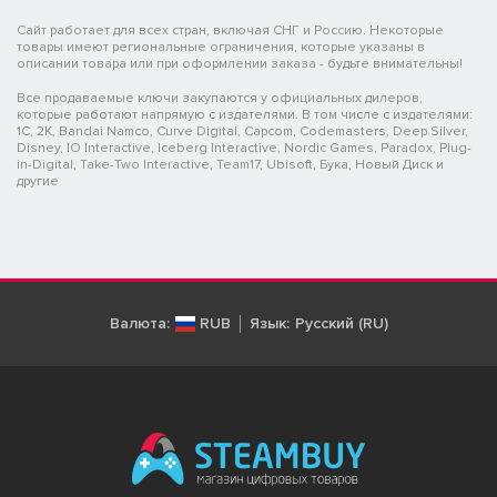
Сайт работает для всех стран, включая СНГ и Россию. Некоторые
товары имеют региональные ограничения, которые указаны в
описании товара или при оформлении заказа - будьте внимательны!
Все продаваемые ключи закупаются у официальных дилеров,
которые работают напрямую с издателями. В том числе с издателями:
1C, 2K, Bandai Namco, Curve Digital, Capcom, Codemasters, Deep Silver,
Disney, IO Interactive, Iceberg Interactive, Nordic Games, Paradox, Plug-
in-Digital, Take-Two Interactive, Team17, Ubisoft, Бука, Новый Диск и
другие
Валюта:
RUB
Язык:
Русский (RU)