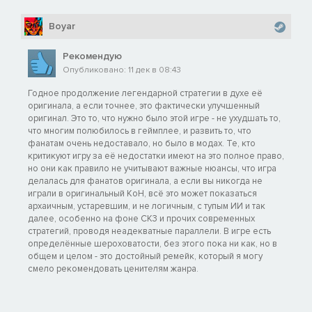
Boyar
Рекомендую
Опубликовано: 11 дек в 08:43
Годное продолжение легендарной стратегии в духе её
оригинала, а если точнее, это фактически улучшенный
оригинал. Это то, что нужно было этой игре - не ухудшать то,
что многим полюбилось в геймплее, и развить то, что
фанатам очень недоставало, но было в модах. Те, кто
критикуют игру за её недостатки имеют на это полное право,
но они как правило не учитывают важные нюансы, что игра
делалась для фанатов оригинала, а если вы никогда не
играли в оригинальный KoH, всё это может показаться
архаичным, устаревшим, и не логичным, с тупым ИИ и так
далее, особенно на фоне CK3 и прочих современных
стратегий, проводя неадекватные параллели. В игре есть
определённые шероховатости, без этого пока ни как, но в
общем и целом - это достойный ремейк, который я могу
смело рекомендовать ценителям жанра.