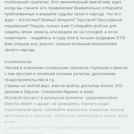
глобальной стратегии. Этот миниатюрный живой мир ждет,
когда вы станете его правителем! Внимательно отбирайте
приближенных и вершите судьбы своего народа. Что его
ждет – богатство? Войны? Интриги? Торговля? Бесславное
поражение? Решать только вам! Собирайте войска для
защиты своих земель или ведите их на соседей, а если
пожелаете – кидайтесь в гущу боя в лучших традициях RTS!
Вам открыты все дороги: станьте истинным властителем
своего народа.
Особенности
Легкая в освоении глобальная стратегия: глубокая и вместе
с тем простая и понятная система религии, дипломатии,
градостроительства и т.д.
Страны на любой вкус: вам на выбор доступны более 200
держав в Европе, Северной Африке и Азии.
Игровой процесс в реальном времени: средневековая
Европа живет и дышит, не дожидаясь «своего хода».
Королевский двор: нанимайте маршалов, клириков, купцов,
дипломатов и шпионов, чтобы они претворяли в жизнь вашу
волю.
Сражения в стиле RTS: управляйте войсками напрямую в
реальном времени.