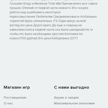
Crusader Kings и Medieval Total War.Причем взято все самое
лучшее.Отличий от первой части немного.Это скорее
работа над ошибками и некоторое
переосмысление.Любителям Средневековья и глобальных
стратегий брать обязательно. P.S Один минус на мой
взгляд,это цена.Дороговато.Да еще и озвучку не
завезли(кстати,в первой части она была шикарная).Не то
чтобы это было необходимо,простая болтовня.Но
комон,1759 рублей.Это цена Киберпанка 2077.
Магазин игр
C нами выгодно
Поставщикам
Акции и скидки
О нас
Максимальная экономия