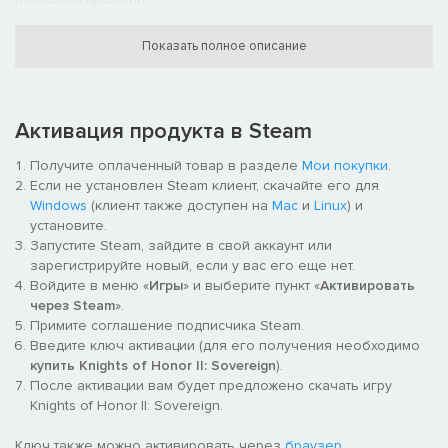
Продуманный многопользовательский режим: правьте
средневековой Европой вместе с друзьями!
Показать полное описание
КОРОЛЕВСКИЙ ДВОР
Королевский двор в Knights of Honor II: Sovereign – один из
самых важных инструментов. От того, каких рыцарей вы в
Активация продукта в Steam
него наберете, зависят ваши возможности как правителя и
даже сам стиль игры.
Получите оплаченный товар в разделе
Мои покупки
.
Если не установлен Steam клиент, скачайте его для
Маршалы ведут в бой ваши армии, чтобы захватить земли
Windows
(клиент также доступен на
Mac
и
Linux
) и
соседей или защитить свои.
установите.
Дипломаты способны даже самых закоренелых ваших
Запустите Steam, зайдите в свой аккаунт или
врагов превратить в друзей. Используйте дипломатов для
зарегистрируйте новый, если у вас его еще нет.
заключения военных союзов и династических браков; их
Войдите в меню «
Игры
» и выберите пункт «
Активировать
задача – сделать так, чтобы в трудные времена союзники
через Steam
».
обязательно пришли к вам на помощь.
Примите соглашение подписчика Steam.
Купцы не только приносят вам доход, торгуя с другими
Введите ключ активации (для его получения необходимо
странами, но также способны импортировать нужные вам
купить Knights of Honor II: Sovereign
).
товары и отправляться в путешествия в поисках выгодных
После активации вам будет предложено скачать игру
сделок.
Knights of Honor II: Sovereign.
Клирики играют важнейшую роль в таких областях, как
образование, культура и довольство населения.
Ключ также можно активировать через
браузер
.