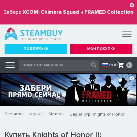
Забери
XCOM: Chimera Squad
и
FRAMED Collection
бесплатно
ПОДДЕРЖКА
МОИ ПОКУПКИ
RUB
0
Все игры
Игры
Steam
Серия игр Knights of Honor
Купить Knights of Honor II: