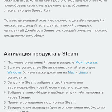
режимов игры, хотят ли они простого, нормального или хотят
попробовать свои силы в режиме, разработанном
специально для Speed Run.
Помимо визуальной эстетики, сложного дизайна уровней и
множества функций, есть фантастический саундтрек,
написанный Джеймсом Беннетом, который оживляет простую
трехцветную атмосферу.
Активация продукта в Steam
Получите оплаченный товар в разделе
Мои покупки
.
Если не установлен Steam клиент, скачайте его для
Windows
(клиент также доступен на
Mac
и
Linux
) и
установите.
Запустите Steam, зайдите в свой аккаунт или
зарегистрируйте новый, если у вас его еще нет.
Войдите в меню «
Игры
» и выберите пункт «
Активировать
через Steam
».
Примите соглашение подписчика Steam.
Введите ключ активации (для его получения необходимо