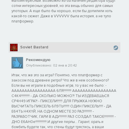
малоинтересный. Возможно из-за наличия редактора будут
сотни интересных уровней, но эта вещь обычно для самых
употорых. А еще было бы хорошо, если бы допилили хоть
какой-то сюжет. Даже в VVVVVV была история, а не тупо
платформер.
Soviet Bastard
Рекомендую
Опубликовано: 02 янв в 20:42
Итак, что же это за игра? Понятно, что платформер с
закосом под древнее ретро? Что же в нем особенного?
Если вы не играли в подобные игрв, то у вас не было: -
ААААААААААААААААА 6ЛЯ!!!!!!!!! ААААААААААААААААА
С4К4!!!!!!!!!! - ДА СКОЛЬКО МОЖНО?! ТЫ ИЗДЕВАЕШЬСЯ
СР4Н49 ИГРА?! - ПИКСЕЛИ!!!!!! ДЛЯ ПРЫЖКА НУЖНО
ВЫСЧИТАТЬ ПИКСЕЛЬ 6Л9ТЬ!!!!!!! ОДИН ПИКСЕЛЬ!!!!! - ДА
Е64ТЬ Н4ХYЙ, НА ОДНОМ МЕСТЕ 30 РАЗ!!!!!!!!! -
РАЗРАБОТЧИК, ГАРИ В АДУ!!!!!!!! РАЗ СОЗДАЛ ТАКОЕ!!!!!!!!!!! -
ДНО Е6АН0е!!!!!!!!!!!!! И другие перлы... Гарант, орать и
бомбить будете так, что стены будут трястись, а ваши