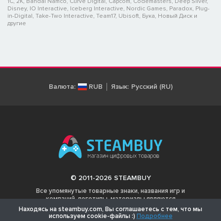
1C, 2K, Bandai Namco, Curve Digital, Capcom, Codemasters, Deep Silver,
Disney, IO Interactive, Iceberg Interactive, Nordic Games, Paradox, Plug-
in-Digital, Take-Two Interactive, Team17, Ubisoft, Бука, Новый Диск и
другие
Валюта:
RUB
Язык:
Русский (RU)
© 2011-2026 STEAMBUY
Все упомянутые товарные знаки, названия игр и
компаний, логотипы, материалы являются
собственностью соответствующих владельцев.
Находясь на steambuy.com, Вы соглашаетесь с тем, что мы
используем cookie-файлы :)
Подробнее