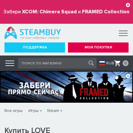
Забери
XCOM: Chimera Squad
и
FRAMED Collection
бесплатно
ПОДДЕРЖКА
МОИ ПОКУПКИ
RUB
0
Все игры
Игры
Steam
Купить LOVE