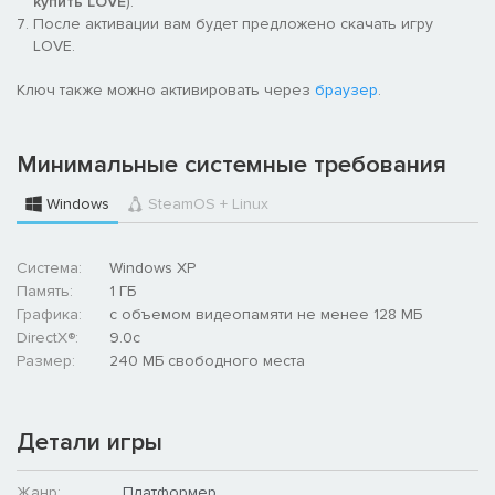
купить LOVE
).
После активации вам будет предложено скачать игру
LOVE.
Ключ также можно активировать через
браузер
.
Минимальные системные требования
Windows
SteamOS + Linux
Система:
Windows XP
Память:
1 ГБ
Графика:
с объемом видеопамяти не менее 128 МБ
DirectX®:
9.0c
Размер:
240 MБ свободного места
Детали игры
Жанр:
Платформер