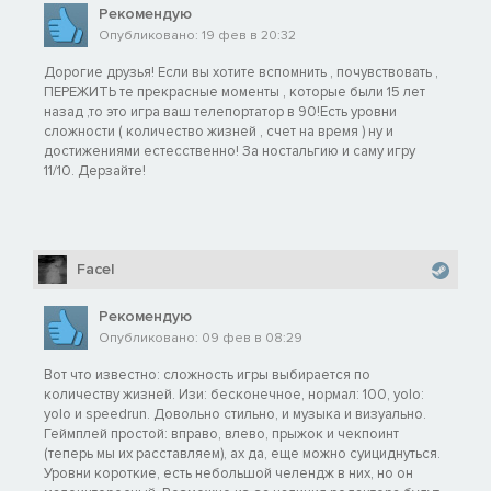
Рекомендую
Опубликовано: 19 фев в 20:32
Дорогие друзья! Если вы хотите вспомнить , почувствовать ,
ПЕРЕЖИТЬ те прекрасные моменты , которые были 15 лет
назад ,то это игра ваш телепортатор в 90!Есть уровни
сложности ( количество жизней , счет на время ) ну и
достижениями естесственно! За ностальгию и саму игру
11/10. Дерзайте!
Facel
Рекомендую
Опубликовано: 09 фев в 08:29
Вот что известно: сложность игры выбирается по
количеству жизней. Изи: бесконечное, нормал: 100, yolo:
yolo и speedrun. Довольно стильно, и музыка и визуально.
Геймплей простой: вправо, влево, прыжок и чекпоинт
(теперь мы их расставляем), ах да, еще можно суициднуться.
Уровни короткие, есть небольшой челендж в них, но он