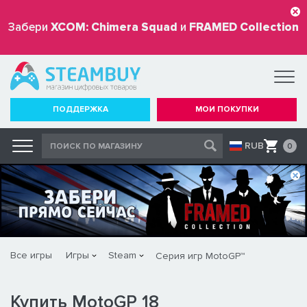
Забери
XCOM: Chimera Squad
и
FRAMED Collection
бесплатно
ПОДДЕРЖКА
МОИ ПОКУПКИ
RUB
0
Все игры
Игры
Steam
Серия игр MotoGP™
Купить MotoGP 18