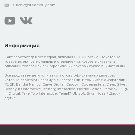
zuikov@steambuy.com
Информация
Сайт работает для всех стран, включая СНГ и Россию. Некоторые
товары имеют региональные ограничения, которые указаны в
описании товара или при оформлении заказа - будьте внимательны!
Все продаваемые ключи закупаются у официальных дилеров,
которые работают напрямую с издателями. В том числе с издателями:
1C, 2K, Bandai Namco, Curve Digital, Capcom, Codemasters, Deep Silver,
Disney, IO Interactive, Iceberg Interactive, Nordic Games, Paradox, Plug-
in-Digital, Take-Two Interactive, Team17, Ubisoft, Бука, Новый Диск и
другие