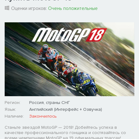
Оценки игроков:
Очень положительные
Регион:
Россия, страны СНГ
Язык:
Английский (Интерфейс + Озвучка)
Наличие:
Закончилось
Станьте звездой MotoGP — 2018! Добейтесь успеха в
качестве профессионального гонщика и состязайтесь со
всеми чемпионами MotoGP на 19 официальных трассах!