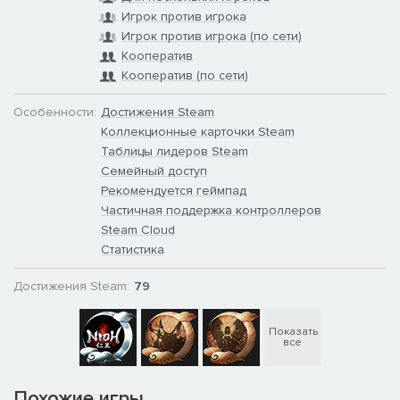
Игрок против игрока
Игрок против игрока (по сети)
Кооператив
Кооператив (по сети)
Особенности:
Достижения Steam
Коллекционные карточки Steam
Таблицы лидеров Steam
Семейный доступ
Честь и дерзость
Рекомендуется геймпад
Пройдите зимнюю кампанию осады Осаки и познакомьтесь с
Частичная поддержка контроллеров
Санадой Юкимурой — одним из величайших
Steam Cloud
военачальников периода Сэнгоку.
Статистика
Достижения Steam:
79
Показать
все
Похожие игры