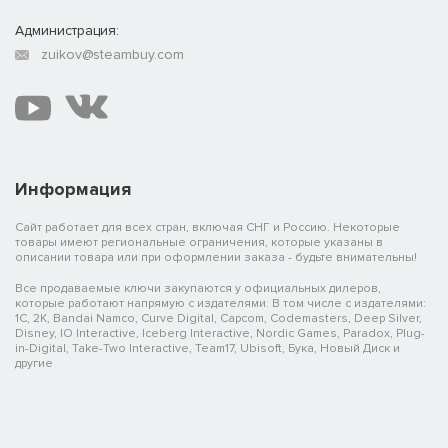
Администрация:
zuikov@steambuy.com
Информация
Сайт работает для всех стран, включая СНГ и Россию. Некоторые
товары имеют региональные ограничения, которые указаны в
описании товара или при оформлении заказа - будьте внимательны!
Все продаваемые ключи закупаются у официальных дилеров,
которые работают напрямую с издателями. В том числе с издателями:
1C, 2K, Bandai Namco, Curve Digital, Capcom, Codemasters, Deep Silver,
Disney, IO Interactive, Iceberg Interactive, Nordic Games, Paradox, Plug-
in-Digital, Take-Two Interactive, Team17, Ubisoft, Бука, Новый Диск и
другие