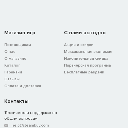
Магазин игр
C нами выгодно
Поставщикам
Акции и скидки
О нас
Максимальная экономия
О магазине
Накопительная скидка
Каталог
Партнёрская программа
Гарантии
Бесплатные раздачи
Отзывы
Оплата и доставка
Эксклюзивный бонус Steam
Вы получите кабуто «Дхарма чакра», шлем, доступный только
в Steam-версии Nioh. Этот великолепный кабуто ожидает вас
Контакты
в любом из святилищ игры — просто выберите в меню пункт
«Дары».
Техническая поддержка по
общим вопросам:
help@steambuy.com