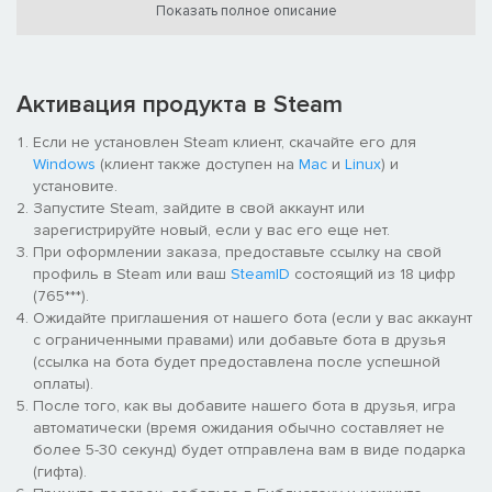
Показать полное описание
Полное издание включает в себя полную версию игры и три
Активация продукта в Steam
дополнения с новыми главами: «Дракон севера», «Честь и
дерзость» и «Конец кровопролития».
Если не установлен Steam клиент, скачайте его для
Windows
(клиент также доступен на
Mac
и
Linux
) и
Дракон севера
установите.
В этом дополнении вам откроется область Тохоку, где Датэ
Запустите Steam, зайдите в свой аккаунт или
Масамунэ, прозванный Одноглазым драконом, тайно
зарегистрируйте новый, если у вас его еще нет.
занимается добычей камней духов.
При оформлении заказа, предоставьте ссылку на свой
профиль в Steam или ваш
SteamID
состоящий из 18 цифр
(765***).
Ожидайте приглашения от нашего бота (если у вас аккаунт
с ограниченными правами) или добавьте бота в друзья
(ссылка на бота будет предоставлена после успешной
оплаты).
После того, как вы добавите нашего бота в друзья, игра
автоматически (время ожидания обычно составляет не
более 5-30 секунд) будет отправлена вам в виде подарка
(гифта).