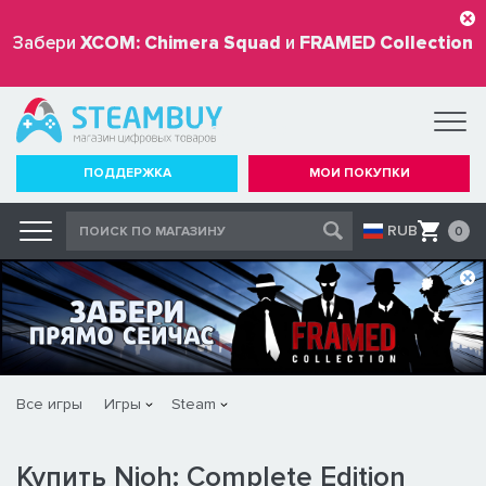
Забери
XCOM: Chimera Squad
и
FRAMED Collection
бесплатно
ПОДДЕРЖКА
МОИ ПОКУПКИ
RUB
0
Все игры
Игры
Steam
Купить Nioh: Complete Edition