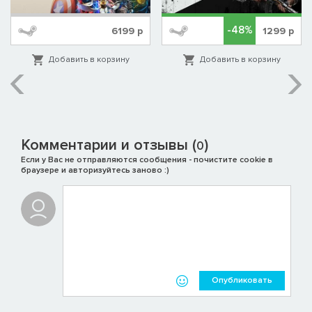
-48%
6199
р
1299
р
Добавить в корзину
Добавить в корзину
Комментарии и отзывы (
)
0
Если у Вас не отправляются сообщения - почистите cookie в
браузере и авторизуйтесь заново :)
Конец кровопролития
В заключительной главе повести о приключениях Уильяма
вас ожидает летняя осада Осаки — последняя крупная
кампания периода Сэнгоку.
Опубликовать