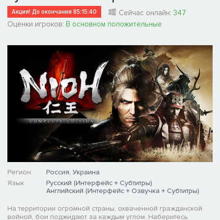
Акция! До окончания
85:15:40
Сейчас онлайн:
347
Оценки игроков:
В основном положительные
Регион:
Россия, Украина
Язык:
Русский (Интерфейс + Субтитры)
Английский (Интерфейс + Озвучка + Субтитры)
На территории огромной страны, охваченной гражданской
войной, бои поджидают за каждым углом. Наберитесь